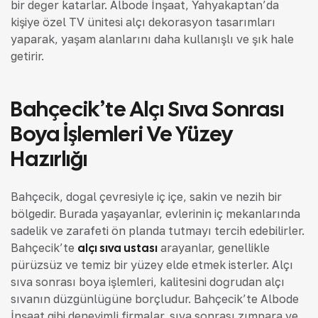
bir değer katarlar. Albode İnşaat, Yahyakaptan’da
kişiye özel TV ünitesi alçı dekorasyon tasarımları
yaparak, yaşam alanlarını daha kullanışlı ve şık hale
getirir.
Bahçecik’te Alçı Sıva Sonrası
Boya İşlemleri Ve Yüzey
Hazırlığı
Bahçecik, doğal çevresiyle iç içe, sakin ve nezih bir
bölgedir. Burada yaşayanlar, evlerinin iç mekanlarında
sadelik ve zarafeti ön planda tutmayı tercih edebilirler.
Bahçecik’te
alçı sıva ustası
arayanlar, genellikle
pürüzsüz ve temiz bir yüzey elde etmek isterler. Alçı
sıva sonrası boya işlemleri, kalitesini doğrudan alçı
sıvanın düzgünlüğüne borçludur. Bahçecik’te Albode
İnşaat gibi deneyimli firmalar, sıva sonrası zımpara ve