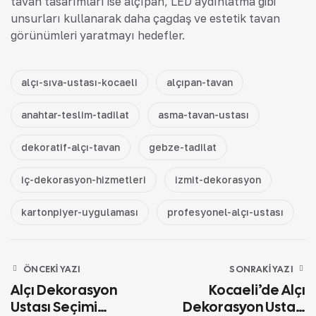
tavan tasarımları ise alçıpan, LED aydınlatma gibi
unsurları kullanarak daha çağdaş ve estetik tavan
görünümleri yaratmayı hedefler.
alçı-sıva-ustası-kocaeli
alçıpan-tavan
anahtar-teslim-tadilat
asma-tavan-ustası
dekoratif-alçı-tavan
gebze-tadilat
iç-dekorasyon-hizmetleri
izmit-dekorasyon
kartonpiyer-uygulaması
profesyonel-alçı-ustası
ÖNCEKI YAZI
SONRAKI YAZI
Alçı Dekorasyon
Kocaeli’de Alçı
Ustası Seçimi
Dekorasyon Ustası