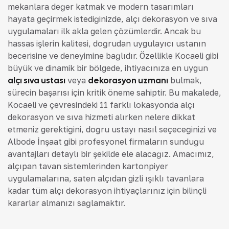
mekanlara değer katmak ve modern tasarımları
hayata geçirmek istediğinizde, alçı dekorasyon ve sıva
uygulamaları ilk akla gelen çözümlerdir. Ancak bu
hassas işlerin kalitesi, doğrudan uygulayıcı ustanın
becerisine ve deneyimine bağlıdır. Özellikle Kocaeli gibi
büyük ve dinamik bir bölgede, ihtiyacınıza en uygun
alçı sıva ustası
veya
dekorasyon uzmanı
bulmak,
sürecin başarısı için kritik öneme sahiptir. Bu makalede,
Kocaeli ve çevresindeki 11 farklı lokasyonda alçı
dekorasyon ve sıva hizmeti alırken nelere dikkat
etmeniz gerektiğini, doğru ustayı nasıl seçeceğinizi ve
Albode İnşaat gibi profesyonel firmaların sunduğu
avantajları detaylı bir şekilde ele alacağız. Amacımız,
alçıpan tavan sistemlerinden kartonpiyer
uygulamalarına, saten alçıdan gizli ışıklı tavanlara
kadar tüm alçı dekorasyon ihtiyaçlarınız için bilinçli
kararlar almanızı sağlamaktır.