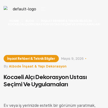
HOME
BLOG
İNŞAAT REHBERI & TEKNIK BILGILER
KOCAELI ALÇI DEKORASYON USTASI SEÇIMI VE UYGULAMALARI
İnşaat Rehberi & Teknik Bilgiler
Mayıs 9, 2026
By
Albode İnşaat & Yapı Dekorasyon
Kocaeli Alçı Dekorasyon Ustası
Seçimi Ve Uygulamaları
Ev veya iş yerinizde estetik bir görünüm yaratmak,