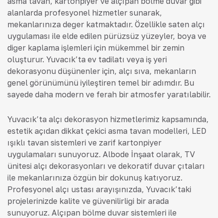
asma tavan, kartonpiyer ve alçıpan bölme duvar gibi
alanlarda profesyonel hizmetler sunarak,
mekanlarınıza değer katmaktadır. Özellikle saten alçı
uygulaması ile elde edilen pürüzsüz yüzeyler, boya ve
diğer kaplama işlemleri için mükemmel bir zemin
oluşturur. Yuvacık’ta ev tadilatı veya iş yeri
dekorasyonu düşünenler için, alçı sıva, mekanların
genel görünümünü iyileştiren temel bir adımdır. Bu
sayede daha modern ve ferah bir atmosfer yaratılabilir.
Yuvacık’ta alçı dekorasyon hizmetlerimiz kapsamında,
estetik açıdan dikkat çekici asma tavan modelleri, LED
ışıklı tavan sistemleri ve zarif kartonpiyer
uygulamaları sunuyoruz. Albode İnşaat olarak, TV
ünitesi alçı dekorasyonları ve dekoratif duvar çıtaları
ile mekanlarınıza özgün bir dokunuş katıyoruz.
Profesyonel alçı ustası arayışınızda, Yuvacık’taki
projelerinizde kalite ve güvenilirliği bir arada
sunuyoruz. Alçıpan bölme duvar sistemleri ile