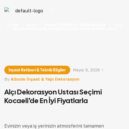
HOME
BLOG
İNŞAAT REHBERI & TEKNIK BILGILER
ALÇI
DEKORASYON USTASI SEÇIMI KOCAELI’DE EN İYI FIYATLARLA
İnşaat Rehberi & Teknik Bilgiler
Mayıs 9, 2026
By
Albode İnşaat & Yapı Dekorasyon
Alçı Dekorasyon Ustası Seçimi
Kocaeli’de En İyi Fiyatlarla
Evinizin veya iş yerinizin atmosferini tamamen