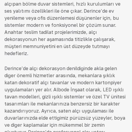
alçıpan bölme duvar sistemleri, hızlı kurulumları ve
ses yalıtımı özellikleri ile öne çıkar. Derince’de ev
yenileme veya ofis düzenlemesi düşünenler için, bu
sistemler modern ve fonksiyonel bir çözüm sunar.
Anahtar teslim tadilat projelerimizde, alçı
dekorasyonun her aşamasında titizlikle çalışarak,
müşteri memnuniyetini en üst düzeyde tutmayı
hedefleriz.
Derince’de alçı dekorasyon denildiğinde akla gelen
diğer önemli hizmetler arasında, mekanlara şıklık
katan dekoratif alçı tavanlar ve modern kartonpiyer
uygulamaları yer alır. Albode İnşaat olarak, LED ışıklı
tavan modelleri, gizli ışıklı sistemler ve özel TV ünitesi
tasarımları ile mekanlarınıza benzersiz bir karakter
kazandırıyoruz. Ayrıca, saten alçı uygulaması ile
duvarlarınızda elde ettiğimiz pürüzsüz yüzeyler, boya
ve diğer kaplamalar için mükemmel bir zemin
oluşturur. Derince’de profesyonel alçı ustası