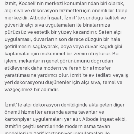
İzmit, Kocaeli’nin merkezi konumlarından biri olarak,
alçı sıva ve dekorasyon hizmetleri için önemli bir talep
merkezidir. Albode İnşaat, İzmit’te sunduğu kaliteli ve
güvenilir alçı sıva uygulamaları ile binalarınıza
pürüzsüz ve estetik bir yüzey kazandırır. Saten alçı
uygulaması, duvarların son derece düzgün bir hale
getirilmesini sağlayarak, boya veya duvar kağıdı gibi
kaplamalar için mükemmel bir zemin oluşturur. Bu
işlem, mekanların genel görünümünü doğrudan
etkileyerek daha modern ve ferah bir atmosfer
yaratılmasına yardımcı olur. İzmit’te ev tadilatı veya iş
yeri dekorasyonu düşünenler için alçı sıva, temel ve
vazgeçilmez bir adımdır.
İzmit’te alçı dekorasyon denildiğinde akla gelen diğer
önemli hizmetler arasında asma tavanlar ve
kartonpiyer uygulamaları yer alır. Albode İnşaat ekibi,
İzmit’in çeşitli semtlerinde modern asma tavan
modelleri ve zarif kartonpiyer uygulamaları ile