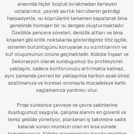
arasında hiçbir boşluk bırakmadan ilerleyen
ustalarımız, çeyrek asırlık tecrübenin getirdiği
hassasiyetle, ısı köprülerini tamamen kapatarak bina
genelinde homojen bir ısı dengesi oluşturmaktadır.
Özellikle pencere söveleri, denizlik altları ve bina
köşeleri gibi kritik noktalarda gösterdiğimiz titiz işçilik,
sistemin bütünlüğünü koruyarak su sızıntılarının ve
küf oluşumunun önüne geçmektedir. Aldobe İnşaat ve
Dekorasyon olarak sunduğumuz bu profesyonel
yaklaşım, sadece konforunuzu artırmakla kalmaz,
aynı zamanda çevreci bir yaklaşımla karbon ayak izinizi
azaltmanıza ve küresel ısınmayla mücadeleye katkı
sağlamanıza yardımcı olur.
Proje süresince çevreye ve çevre sakinlerine
duyduğumuz saygıyla, çalışma alanını en güvenli ve
temiz şekilde yönetiyor, planlanan iş takvimine sadık
kalarak süreci mümkün olan en kısa sürede
tamamlıyoruz. Aldobe güvencesiyle hayata geçirilen