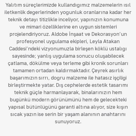
Yalıtım süreçlerimizde kullandığımız malzemelerin ısıl
iletkenlik değerlerinden yoğunluk oranlarına kadar her
teknik detayı titizlikle inceliyor, yapınızın konumuna
ve mimari özelliklerine en uygun sistemleri
projelendiriyoruz. Aldobe İnşaat ve Dekorasyon’un
profesyonel uygulama ekipleri, Leyla Atakan
Caddesi’ndeki vizyonumuzla birleşen köklü ustalığı
sayesinde; yanlış uygulama sonucu oluşabilecek
çatlama, dökülme veya terleme gibi kronik sorunları
tamamen ortadan kaldırmaktadır. Çeyrek asırlık
başarımızın sırrı, doğru malzeme ile hatasız işçiliği
birleştirmekte yatar. Dış cephelerde estetik tasarımı
teknik güçle harmanlayarak, binalarınızın hem
bugünkü modern görünümünü hem de gelecekteki
yapısal bütünlüğünü garanti altına alıyor, size kışın
sıcak yazın ise serin bir yaşam alanının anahtarını
sunuyoruz.