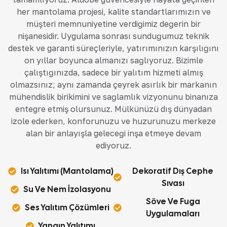
her mantolama projesi, kalite standartlarımızın ve
müşteri memnuniyetine verdiğimiz değerin bir
nişanesidir. Uygulama sonrası sunduğumuz teknik
destek ve garanti süreçleriyle, yatırımınızın karşılığını
on yıllar boyunca almanızı sağlıyoruz. Bizimle
çalıştığınızda, sadece bir yalıtım hizmeti almış
olmazsınız; aynı zamanda çeyrek asırlık bir markanın
mühendislik birikimini ve sağlamlık vizyonunu binanıza
entegre etmiş olursunuz. Mülkünüzü dış dünyadan
izole ederken, konforunuzu ve huzurunuzu merkeze
alan bir anlayışla geleceği inşa etmeye devam
ediyoruz.
Isı Yalıtımı (Mantolama)
Dekoratif Dış Cephe
Sıvası
Su Ve Nem İzolasyonu
Söve Ve Fuga
Ses Yalıtım Çözümleri
Uygulamaları
Yangın Yalıtımı