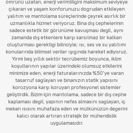
ömrünü uzatan, enerji verimliliğini maksimum seviyeye
çıkaran ve yaşam konforunuzu doğrudan etkileyen
yalıtım ve mantolama süreçlerinde çeyrek asırlık bir
uzmanlıkla hizmet veriyoruz. Bina dış cephelerinin
sadece estetik bir görünüme kavuşması değil, aynı
zamanda dış etkenlere karşı sarsılmaz bir kalkan
oluşturması gerektiği bilinciyle; ısı, ses ve su yalıtımı
konularında bilimsel veriler ışığında hareket ediyoruz.
Yirmi beş yıllık sektör tecrübemiz boyunca, iklim
koşullarının yapılar üzerindeki olumsuz etkilerini
minimize eden, enerji faturalarınızda %50’ye varan
tasarruf sağlayan ve binanızın statik yapısını
korozyona karşı koruyan profesyonel sistemler
geliştirdik. Bizim için mantolama, sadece bir dış cephe
kaplaması değil; yapının nefes almasını sağlayan, iç
mekan ısısını muhafaza eden ve mülkünüzün değerini
kalıcı olarak artıran stratejik bir mühendislik
uygulamasıdır.