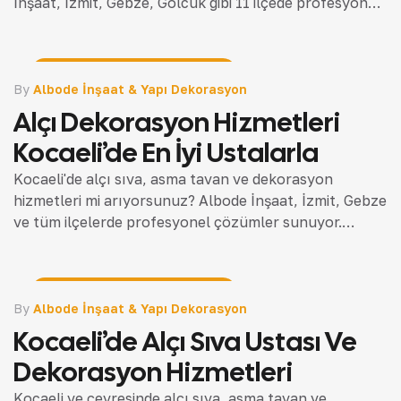
İnşaat, İzmit, Gebze, Gölcük gibi 11 ilçede profesyonel
çözümler sunuyor.
İnşaat Rehberi & Teknik Bilgiler
By
Albode İnşaat & Yapı Dekorasyon
Alçı Dekorasyon Hizmetleri
Kocaeli’de En İyi Ustalarla
Kocaeli'de alçı sıva, asma tavan ve dekorasyon
hizmetleri mi arıyorsunuz? Albode İnşaat, İzmit, Gebze
ve tüm ilçelerde profesyonel çözümler sunuyor.
Mekanınızı dönüştürün!
İnşaat Rehberi & Teknik Bilgiler
By
Albode İnşaat & Yapı Dekorasyon
Kocaeli’de Alçı Sıva Ustası Ve
Dekorasyon Hizmetleri
Kocaeli ve çevresinde alçı sıva, asma tavan ve