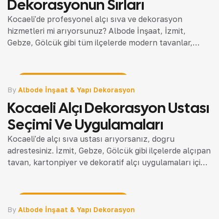
Dekorasyonun Sırları
Kocaeli'de profesyonel alçı sıva ve dekorasyon
hizmetleri mi arıyorsunuz? Albode İnşaat, İzmit,
Gebze, Gölcük gibi tüm ilçelerde modern tavanlar,
kartonpiyer ve bölme duvar çözümleri sunar.
Mekanlarınızı estetik ve fonksiyonel hale…
İnşaat Rehberi & Teknik Bilgiler
By
Albode İnşaat & Yapı Dekorasyon
Kocaeli Alçı Dekorasyon Ustası
Seçimi Ve Uygulamaları
Kocaeli'de alçı sıva ustası arıyorsanız, doğru
adrestesiniz. İzmit, Gebze, Gölcük gibi ilçelerde alçıpan
tavan, kartonpiyer ve dekoratif alçı uygulamaları için
profesyonel çözümler sunuyoruz. Mekanlarınızı
Albode İnşaat ile yenileyin.
İnşaat Rehberi & Teknik Bilgiler
By
Albode İnşaat & Yapı Dekorasyon