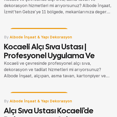
dekorasyon hizmetleri mi arıyorsunuz? Albode İnşaat,
İzmit'ten Gebze'ye 11 bölgede, mekanlarınıza değer
katacak profesyonel çözümler sunuyor. Hayalinizdeki
yaşam alanları için hemen teklif…
İnşaat Rehberi & Teknik Bilgiler
By
Albode İnşaat & Yapı Dekorasyon
Kocaeli Alçı Sıva Ustası |
Profesyonel Uygulama Ve
Kocaeli ve çevresinde profesyonel alçı sıva,
dekorasyon ve tadilat hizmetleri mi arıyorsunuz?
Albode İnşaat, alçıpan, asma tavan, kartonpiyer ve
bölme duvar sistemleri ile mekanlarınıza değer katıyor.
Uzman ekibimizle hayalinizdeki yaşam…
İnşaat Rehberi & Teknik Bilgiler
By
Albode İnşaat & Yapı Dekorasyon
Alçı Sıva Ustası Kocaeli’de