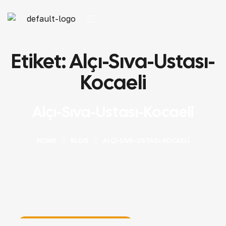
Etiket:
Alçı-Sıva-Ustası-
Kocaeli
Alçı-Sıva-Ustası-Kocaeli
HOME
BLOG
ALÇI-SIVA-USTASI-KOCAELI
İnşaat Rehberi & Teknik Bilgiler