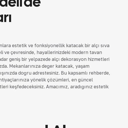
aeli’de
rı
nlara estetik ve fonksiyonellik katacak bir alçı sıva
 ve çevresinde, hayallerinizdeki modern tavan
adar geniş bir yelpazede alçı dekorasyon hizmetleri
ızda. Mekanlarınıza değer katacak, yaşam
ışınızda doğru adrestesiniz. Bu kapsamlı rehberde,
 ihtiyaçlarınıza yönelik çözümleri, en güncel
leri keşfedeceksiniz. Amacımız, aradığınız estetik