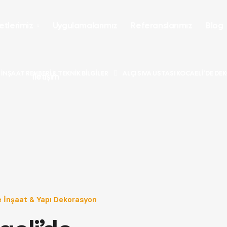
etlerimiz
Uygulamalarımız
Referanslarımız
Blog
İNŞAAT REHBERI & TEKNIK BILGILER
ALÇI SIVA USTASI KOCAELI’DE D
İletişim
 İnşaat & Yapı Dekorasyon