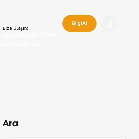
Bilgi Al
Bize Ulaşın:
+90 (532) 486 42 21 0
EKORASYONUN SIRLARI
Ara