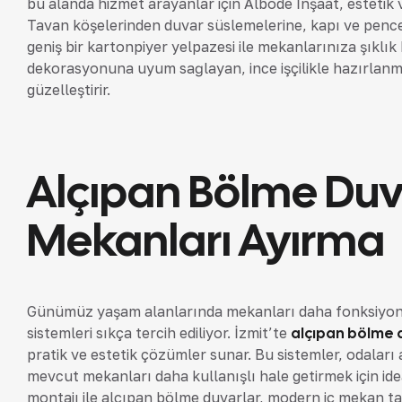
bu alanda hizmet arayanlar için Albode İnşaat, estetik
Tavan köşelerinden duvar süslemelerine, kapı ve pence
geniş bir kartonpiyer yelpazesi ile mekanlarınıza şıklı
dekorasyonuna uyum sağlayan, ince işçilikle hazırlanm
güzelleştirir.
Alçıpan Bölme Duva
Mekanları Ayırma
Günümüz yaşam alanlarında mekanları daha fonksiyone
sistemleri sıkça tercih ediliyor. İzmit’te
alçıpan bölme 
pratik ve estetik çözümler sunar. Bu sistemler, odalar
mevcut mekanları daha kullanışlı hale getirmek için ide
montajı ile alçıpan bölme duvarlar, modern iç mekan tas