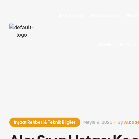
Ana Sayfa
Hakkımızda
Hizm
HOME
BLOG
İnşaat Rehberi & Teknik Bilgiler
Mayıs 9, 2026
By
Albode