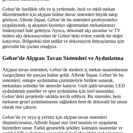
Gebze’de özellikle ofis ve iş yerlerinde, hızlı ve etkili mekan
düzenlemeleri için alçıpan bölme duvar sistemleri büyük talep
görüyor. Albode İnşaat, Gebze’de bu sistemleri profesyonelce
uygulayarak, iş akışınızı kesintiye uğratmadan mekanlarınızı
fonksiyonel hale getiriyor. Ayrıca, dekoratif alçı tavanlar ve TV
ünitesi alçı dekorasyonları ile Gebze’deki evlere estetik bir değer
katıyoruz. Bölgedeki tüm tadilat ve dekorasyon ihtiyaçlarınız için
güvenilir bir çözüm ortağıyız.
Gebze’de Alçıpan Tavan Sistemleri ve Aydınlatma
Alçıpan tavan sistemleri, Gebze’de modern iç mekan tasarımlarının
vazgeçilmez bir parçası haline geldi. Albode İnşaat, Gebze’de bu
sistemleri, entegre aydınlatma çözümleriyle birlikte sunarak,
mekanlara sofistike bir atmosfer katıyor. Gizli ışıklı tavanlar, LED
aydınlatmalı paneller ve spot aydınlatma için özel tasarımlar,
Gebze’deki projelerde sıklıkla tercih ediliyor. Bu sistemler, hem
mekanın genel aydınlatmasını sağlarken hem de dekoratif bir unsur
olarak öne çıkıyor.
Gebze’de ev veya iş yeriniz için alçıpan tavan sistemleri
düşünüyorsanız, Albode İnşaat size özel tasarım ve uygulama
hizmetleri sunar. Farklı geometrik şekiller, katmanlı tasarımlar ve