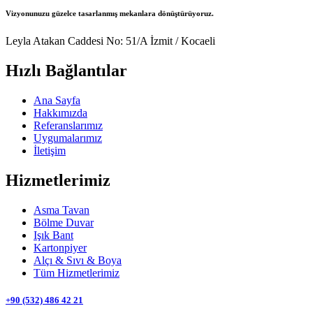
Vizyonunuzu güzelce tasarlanmış mekanlara dönüştürüyoruz.
Leyla Atakan Caddesi No: 51/A İzmit / Kocaeli
Hızlı Bağlantılar
Ana Sayfa
Hakkımızda
Referanslarımız
Uygumalarımız
İletişim
Hizmetlerimiz
Asma Tavan
Bölme Duvar
Işık Bant
Kartonpiyer
Alçı & Sıvı & Boya
Tüm Hizmetlerimiz
+90 (532) 486 42 21