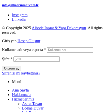
info@albodeinsaat.com.tr
Instagram
Linkedin
© Copyright 2025
Albode İnşaat & Yapı Dekorasyon
. All rights
reserved.
Giriş yap
Hesap Oluştur
Kullanıcı adı veya e-posta
*
Şifre
*
Oturum aç
Şifrenizi mi kaybettiniz?
Menü
Ana Sayfa
Hakkımızda
Hizmetlerimiz
Asma Tavan
Bölme Duvar