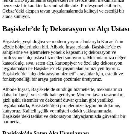
renkli LED aydınlatma seçenekleri ile Gebze’deki mekanlarınıza
benzersiz bir karakter kazandırabilirsiniz. Profesyonel ekibimiz,
Gebze’deki alçıpan tavan uygulamalarında kaliteyi ve estetiği bir
arada sunuyor.
Başiskele’de İç Dekorasyon ve Alçı Ustası
Başiskele, yeşil doğası ve modern yaşam alanlarıyla Kocaeli’nin
gözde bölgelerinden biri. Albode İnşaat olarak, Başiskele’de ev
sahiplerine ve işletmelere yönelik kapsamlı iç dekorasyon ve
profesyonel alçı ustası hizmetleri sunuyoruz. Mekanlarınıza değer
katacak alçı sıva, saten alçı, kartonpiyer ve özel alçı dekorasyon
uygulamaları ile Başiskele’deki yaşam alanlarınızı yeniliyoruz.
Başiskele’de “alçı dekorasyon hizmeti” arayanlar için, estetik ve
fonksiyonelliği bir araya getiren çözümler üretiyoruz.
Albode İnşaat, Başiskele’de sunduğu hizmetlerle, mekanlarınızı
daha kullanışlı ve estetik hale getiriyor. Modern tavan tasarımları,
gizli ışıklı sistemler ve dekoratif duvar çıtaları gibi yenilikçi
uygulamalarla, Başiskele’deki projelerinize özgün bir dokunuş
katıyoruz. Kaliteli işçilik ve müşteri odaklı yaklaşımımızla,
Başiskele’deki tadilat ve dekorasyon ihtiyaçlarınızda güvenilir bir
partneriz.
Başiskele’de Saten Alçı Uygulaması