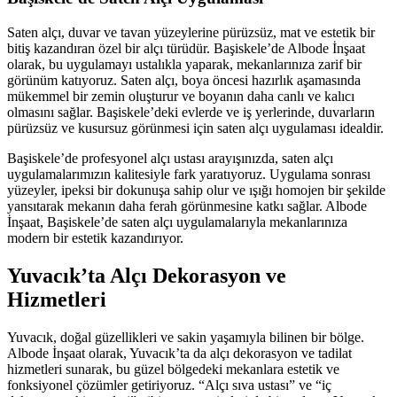
Saten alçı, duvar ve tavan yüzeylerine pürüzsüz, mat ve estetik bir
bitiş kazandıran özel bir alçı türüdür. Başiskele’de Albode İnşaat
olarak, bu uygulamayı ustalıkla yaparak, mekanlarınıza zarif bir
görünüm katıyoruz. Saten alçı, boya öncesi hazırlık aşamasında
mükemmel bir zemin oluşturur ve boyanın daha canlı ve kalıcı
olmasını sağlar. Başiskele’deki evlerde ve iş yerlerinde, duvarların
pürüzsüz ve kusursuz görünmesi için saten alçı uygulaması idealdir.
Başiskele’de profesyonel alçı ustası arayışınızda, saten alçı
uygulamalarımızın kalitesiyle fark yaratıyoruz. Uygulama sonrası
yüzeyler, ipeksi bir dokunuşa sahip olur ve ışığı homojen bir şekilde
yansıtarak mekanın daha ferah görünmesine katkı sağlar. Albode
İnşaat, Başiskele’de saten alçı uygulamalarıyla mekanlarınıza
modern bir estetik kazandırıyor.
Yuvacık’ta Alçı Dekorasyon ve
Hizmetleri
Yuvacık, doğal güzellikleri ve sakin yaşamıyla bilinen bir bölge.
Albode İnşaat olarak, Yuvacık’ta da alçı dekorasyon ve tadilat
hizmetleri sunarak, bu güzel bölgedeki mekanlara estetik ve
fonksiyonel çözümler getiriyoruz. “Alçı sıva ustası” ve “iç