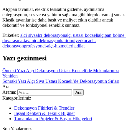
Alçıpan tavanlar, elektrik tesisatını gizleme, aydınlatma
entegrasyonu, ses ve ısı yalıtımı sağlama gibi birçok avantaj sunar.
Klasik tavanlar ise daha basit ve maliyet etkin olabilir ancak
dekoratif ve fonksiyonel esneklik sunmaz.
Etiketler:
alci-siva
alçı-dekorasyon
alçı-ustası-kocaeli
alçıpan-bölme-
duvar
asma-tavan
iç-dekorasyon
kartonpiyer
kocaeli-
dekorasyon
profesyonel-alçı-hizmetleri
tadilat
Yazı gezinmesi
Önceki Yazı
Alçı Dekorasyon Ustası Kocaeli’de Mekanlarınızı
Yeniden
Sonraki Yazı
Alçı Sıva Ustası Kocaeli’de Dekorasyonun Sırları
Ara
Arama:
Kategorilerimiz
Dekorasyon Fikirleri & Trendler
İnşaat Rehberi & Teknik Bilgiler
Tamamlanan Projeler & Başarı Hikayeleri
Son Yazılarımız