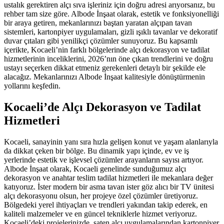
ustalık gerektiren alçı sıva işleriniz için doğru adresi arıyorsanız, bu
rehber tam size göre. Albode İnşaat olarak, estetik ve fonksiyonelliği
bir araya getiren, mekanlarınızı baştan yaratan alçıpan tavan
sistemleri, kartonpiyer uygulamaları, gizli ışıklı tavanlar ve dekoratif
duvar çıtaları gibi yenilikçi çözümler sunuyoruz. Bu kapsamlı
içerikte, Kocaeli’nin farklı bölgelerinde alçı dekorasyon ve tadilat
hizmetlerinin inceliklerini, 2026’nın öne çıkan trendlerini ve doğru
ustayı seçerken dikkat etmeniz gerekenleri detaylı bir şekilde ele
alacağız. Mekanlarınızı Albode İnşaat kalitesiyle dönüştürmenin
yollarını keşfedin.
Kocaeli’de Alçı Dekorasyon ve Tadilat
Hizmetleri
Kocaeli, sanayinin yanı sıra hızla gelişen konut ve yaşam alanlarıyla
da dikkat çeken bir bölge. Bu dinamik yapı içinde, ev ve iş
yerlerinde estetik ve işlevsel çözümler arayanların sayısı artıyor.
Albode İnşaat olarak, Kocaeli genelinde sunduğumuz alçı
dekorasyon ve anahtar teslim tadilat hizmetleri ile mekanlara değer
katıyoruz. İster modern bir asma tavan ister göz alıcı bir TV ünitesi
alçı dekorasyonu olsun, her projeye özel çözümler üretiyoruz.
Bölgedeki yerel ihtiyaçları ve trendleri yakından takip ederek, en
kaliteli malzemeler ve en güncel tekniklerle hizmet veriyoruz.
Kocaeli’deki projelerinizde, saten alçı uygulamalarından kartonpiyer