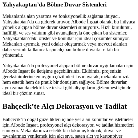
Yahyakaptan’da Bölme Duvar Sistemleri
Mekanlarda alan yaratma ve fonksiyonellik sağlama ihtiyacı,
Yahyakaptan’da da giderek artıyor. Albode İnşaat olarak, bu ihtiyaca
yönelik alçıpan bölme duvar sistemleri sunuyoruz. Hızlı kurulumu,
hafifliği ve ses yalıtımı gibi avantajlarıyla öne çıkan bu sistemler,
Yahyakaptan’daki ofisler ve konutlar için ideal çözümler sunuyor.
Mekanları ayırmak, yeni odalar oluşturmak veya mevcut alanları
daha verimli kullanmak için alçıpan bölme duvarlar etkili bir
yöntemdir.
Yahyakaptan’da profesyonel alçıpan bölme duvar uygulamaları için
Albode İnşaat ile iletişime geçebilirsiniz. Ekibimiz, projenizin
gereksinimlerine en uygun çözümleri tasarlayarak, mekanlarınızda
hem estetik hem de pratik bir dönüşüm sağlıyor. Bölme duvarlar,
aynı zamanda elektrik ve tesisat gibi altyapıların gizlenmesi için de
ideal bir çözüm sunar.
Bahçecik’te Alçı Dekorasyon ve Tadilat
Bahçecik’in doğal güzellikleri içinde yer alan konutlar ve işletmeler
için Albode İnşaat, profesyonel alçı dekorasyon ve tadilat hizmetleri
sunuyor. Mekanlarınıza estetik bir dokunuş katmak, duvar ve
tavanlarınızı yenilemek için alçı sıva, saten alçı ve kartonpiyer