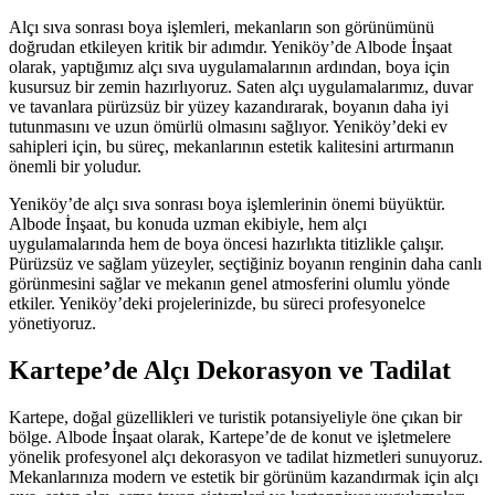
Alçı sıva sonrası boya işlemleri, mekanların son görünümünü
doğrudan etkileyen kritik bir adımdır. Yeniköy’de Albode İnşaat
olarak, yaptığımız alçı sıva uygulamalarının ardından, boya için
kusursuz bir zemin hazırlıyoruz. Saten alçı uygulamalarımız, duvar
ve tavanlara pürüzsüz bir yüzey kazandırarak, boyanın daha iyi
tutunmasını ve uzun ömürlü olmasını sağlıyor. Yeniköy’deki ev
sahipleri için, bu süreç, mekanlarının estetik kalitesini artırmanın
önemli bir yoludur.
Yeniköy’de alçı sıva sonrası boya işlemlerinin önemi büyüktür.
Albode İnşaat, bu konuda uzman ekibiyle, hem alçı
uygulamalarında hem de boya öncesi hazırlıkta titizlikle çalışır.
Pürüzsüz ve sağlam yüzeyler, seçtiğiniz boyanın renginin daha canlı
görünmesini sağlar ve mekanın genel atmosferini olumlu yönde
etkiler. Yeniköy’deki projelerinizde, bu süreci profesyonelce
yönetiyoruz.
Kartepe’de Alçı Dekorasyon ve Tadilat
Kartepe, doğal güzellikleri ve turistik potansiyeliyle öne çıkan bir
bölge. Albode İnşaat olarak, Kartepe’de de konut ve işletmelere
yönelik profesyonel alçı dekorasyon ve tadilat hizmetleri sunuyoruz.
Mekanlarınıza modern ve estetik bir görünüm kazandırmak için alçı