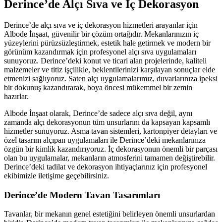
Derince’de Alçı Sıva ve İç Dekorasyon
Derince’de alçı sıva ve iç dekorasyon hizmetleri arayanlar için
Albode İnşaat, güvenilir bir çözüm ortağıdır. Mekanlarınızın iç
yüzeylerini pürüzsüzleştirmek, estetik hale getirmek ve modern bir
görünüm kazandırmak için profesyonel alçı sıva uygulamaları
sunuyoruz. Derince’deki konut ve ticari alan projelerinde, kaliteli
malzemeler ve titiz işçilikle, beklentilerinizi karşılayan sonuçlar elde
etmenizi sağlıyoruz. Saten alçı uygulamalarımız, duvarlarınıza ipeksi
bir dokunuş kazandırarak, boya öncesi mükemmel bir zemin
hazırlar.
Albode İnşaat olarak, Derince’de sadece alçı sıva değil, aynı
zamanda alçı dekorasyonun tüm unsurlarını da kapsayan kapsamlı
hizmetler sunuyoruz. Asma tavan sistemleri, kartonpiyer detayları ve
özel tasarım alçıpan uygulamaları ile Derince’deki mekanlarınıza
özgün bir kimlik kazandırıyoruz. İç dekorasyonun önemli bir parçası
olan bu uygulamalar, mekanların atmosferini tamamen değiştirebilir.
Derince’deki tadilat ve dekorasyon ihtiyaçlarınız için profesyonel
ekibimizle iletişime geçebilirsiniz.
Derince’de Modern Tavan Tasarımları
Tavanlar, bir mekanın genel estetiğini belirleyen önemli unsurlardan