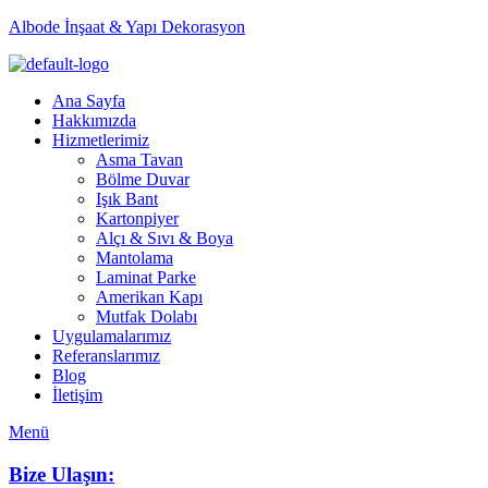
Albode İnşaat & Yapı Dekorasyon
Ana Sayfa
Hakkımızda
Hizmetlerimiz
Asma Tavan
Bölme Duvar
Işık Bant
Kartonpiyer
Alçı & Sıvı & Boya
Mantolama
Laminat Parke
Amerikan Kapı
Mutfak Dolabı
Uygulamalarımız
Referanslarımız
Blog
İletişim
Menü
Bize Ulaşın: