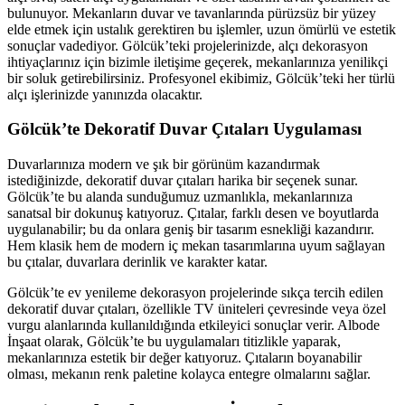
bulunuyor. Mekanların duvar ve tavanlarında pürüzsüz bir yüzey
elde etmek için ustalık gerektiren bu işlemler, uzun ömürlü ve estetik
sonuçlar vadediyor. Gölcük’teki projelerinizde, alçı dekorasyon
ihtiyaçlarınız için bizimle iletişime geçerek, mekanlarınıza yenilikçi
bir soluk getirebilirsiniz. Profesyonel ekibimiz, Gölcük’teki her türlü
alçı işlerinizde yanınızda olacaktır.
Gölcük’te Dekoratif Duvar Çıtaları Uygulaması
Duvarlarınıza modern ve şık bir görünüm kazandırmak
istediğinizde, dekoratif duvar çıtaları harika bir seçenek sunar.
Gölcük’te bu alanda sunduğumuz uzmanlıkla, mekanlarınıza
sanatsal bir dokunuş katıyoruz. Çıtalar, farklı desen ve boyutlarda
uygulanabilir; bu da onlara geniş bir tasarım esnekliği kazandırır.
Hem klasik hem de modern iç mekan tasarımlarına uyum sağlayan
bu çıtalar, duvarlara derinlik ve karakter katar.
Gölcük’te ev yenileme dekorasyon projelerinde sıkça tercih edilen
dekoratif duvar çıtaları, özellikle TV üniteleri çevresinde veya özel
vurgu alanlarında kullanıldığında etkileyici sonuçlar verir. Albode
İnşaat olarak, Gölcük’te bu uygulamaları titizlikle yaparak,
mekanlarınıza estetik bir değer katıyoruz. Çıtaların boyanabilir
olması, mekanın renk paletine kolayca entegre olmalarını sağlar.