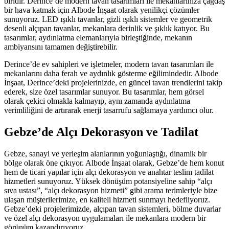
biridir. Derince’de modern tavan tasarımları ile mekanlarınıza çağdaş
bir hava katmak için Albode İnşaat olarak yenilikçi çözümler
sunuyoruz. LED ışıklı tavanlar, gizli ışıklı sistemler ve geometrik
desenli alçıpan tavanlar, mekanlara derinlik ve şıklık katıyor. Bu
tasarımlar, aydınlatma elemanlarıyla birleştiğinde, mekanın
ambiyansını tamamen değiştirebilir.
Derince’de ev sahipleri ve işletmeler, modern tavan tasarımları ile
mekanlarını daha ferah ve aydınlık gösterme eğilimindedir. Albode
İnşaat, Derince’deki projelerinizde, en güncel tavan trendlerini takip
ederek, size özel tasarımlar sunuyor. Bu tasarımlar, hem görsel
olarak çekici olmakla kalmayıp, aynı zamanda aydınlatma
verimliliğini de artırarak enerji tasarrufu sağlamaya yardımcı olur.
Gebze’de Alçı Dekorasyon ve Tadilat
Gebze, sanayi ve yerleşim alanlarının yoğunlaştığı, dinamik bir
bölge olarak öne çıkıyor. Albode İnşaat olarak, Gebze’de hem konut
hem de ticari yapılar için alçı dekorasyon ve anahtar teslim tadilat
hizmetleri sunuyoruz. Yüksek dönüşüm potansiyeline sahip “alçı
sıva ustası”, “alçı dekorasyon hizmeti” gibi arama terimleriyle bize
ulaşan müşterilerimize, en kaliteli hizmeti sunmayı hedefliyoruz.
Gebze’deki projelerimizde, alçıpan tavan sistemleri, bölme duvarlar
ve özel alçı dekorasyon uygulamaları ile mekanlara modern bir
görünüm kazandırıyoruz.