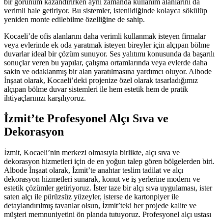
bir görünüm kazandırırken aynı zamanda kullanım alanlarını da
verimli hale getiriyor. Bu sistemler, istenildiğinde kolayca sökülüp
yeniden monte edilebilme özelliğine de sahip.
Kocaeli’de ofis alanlarını daha verimli kullanmak isteyen firmalar
veya evlerinde ek oda yaratmak isteyen bireyler için alçıpan bölme
duvarlar ideal bir çözüm sunuyor. Ses yalıtımı konusunda da başarılı
sonuçlar veren bu yapılar, çalışma ortamlarında veya evlerde daha
sakin ve odaklanmış bir alan yaratılmasına yardımcı oluyor. Albode
İnşaat olarak, Kocaeli’deki projenize özel olarak tasarladığımız
alçıpan bölme duvar sistemleri ile hem estetik hem de pratik
ihtiyaçlarınızı karşılıyoruz.
İzmit’te Profesyonel Alçı Sıva ve
Dekorasyon
İzmit, Kocaeli’nin merkezi olmasıyla birlikte, alçı sıva ve
dekorasyon hizmetleri için de en yoğun talep gören bölgelerden biri.
Albode İnşaat olarak, İzmit’te anahtar teslim tadilat ve alçı
dekorasyon hizmetleri sunarak, konut ve iş yerlerine modern ve
estetik çözümler getiriyoruz. İster taze bir alçı sıva uygulaması, ister
saten alçı ile pürüzsüz yüzeyler, isterse de kartonpiyer ile
detaylandırılmış tavanlar olsun, İzmit’teki her projede kalite ve
müşteri memnuniyetini ön planda tutuyoruz. Profesyonel alçı ustası