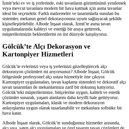
İzmit’teki ev ve iş yerlerinde, eski tavanların görüntüsünü yenilemek
veya mevcut tavanlara modern bir hava katmak için asma tavanlar
ideal bir seçenektir. Farklı malzemeler ve tasarımlarla sunulan bu
sistemler, mekanın genel dekorasyonuna uyum sağlayacak şekilde
kişiselleştirilebilir. Albode İnşaat olarak, İzmit’te asma tavan
uygulamalarında kaliteyi ve estetiği bir araya getirerek,
müşterilerimizin beklentilerini en üst düzeyde karşılıyoruz.
Gölcük’te Alçı Dekorasyon ve
Kartonpiyer Hizmetleri
Gölcük’te evlerinizi veya iş yerlerinizi güzelleştirecek alçı
dekorasyon çözümleri mi arıyorsunuz? Albode İnşaat, Gölcük
bölgesinde profesyonel alçı ustası hizmetiyle öne çıkıyor.
Kartonpiyer uygulamaları, tavan kaplama sistemleri ve dekoratif alçı
tavan tasarımları ile mekanlarınıza zarif bir dokunuş katıyoruz.
Gölcük’teki müşterilerimize, bütçelerine uygun, kaliteli ve estetik
çözümler sunarak, yaşam alanlarını daha keyifli hale getiriyoruz.
Kartonpiyer uygulamaları, klasik ve modern dekorasyon
anlayışlarına uygun olarak tasarlanabilir ve mekanlara sofistike bir
hava katar.
Albode İnşaat olarak, Gölcük’te sunduğumuz hizmetler arasında,
alçı sıva, saten alçı uygulamaları ve özel tasarım tavan çözümleri de