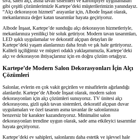
sıva, saten alçı, asma tavan sistemleri ve kartonpiyer uygulamaları
gibi çeşitli çözümlerimizle Kartepe’deki müşterilerimizin yanındayız.
“Alçı dekorasyon hizmeti” arayanlar için, Albode İnşaat olarak,
mekanlarınıza değer katan tasarımlar hayata geçiriyoruz.
Albode İnşaat, Kartepe’de sunduğu alçı dekorasyon hizmetleriyle,
mekanlarınıza yenilikçi bir soluk getiriyor. Modern tavan tasarımları,
LED ışıklı uygulamalar ve dekoratif alçıpan detayları ile
Kartepe’deki yaşam alanlarınızı daha ferah ve şık hale getiriyoruz.
Kaliteli işçiliğimiz ve müşteri odaklı yaklaşımımızla, Kartepe’deki
alçı ve dekorasyon ihtiyaçlarınız için en doğru çözüm ortağıyız.
Kartepe’de Modern Salon Dekorasyonları İçin Alçı
Çözümleri
Salonlar, evlerin en çok vakit geçirilen ve misafirlerin ağırlandığı
alanlardır. Kartepe’de Albode İnşaat olarak, modern salon
dekorasyonları için alçı çözümleri sunuyoruz. TV ünitesi alçı
dekorasyonu, gizli ışıklı tavan sistemleri, dekoratif alçıpan duvar
uygulamaları ve özel tasarım asma tavanlar ile salonlarınıza
benzersiz bir karakter kazandırıyoruz. Minimalist salon
dekorasyonları trendine uygun olarak, sade ama etkileyici tasarımlar
hayata geçiriyoruz.
Kartepe’deki ev sahipleri, salonlarını daha estetik ve işlevsel hale