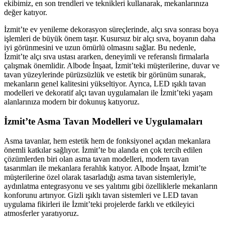
ekibimiz, en son trendleri ve teknikleri kullanarak, mekanlarınıza
değer katıyor.
İzmit’te ev yenileme dekorasyon süreçlerinde, alçı sıva sonrası boya
işlemleri de büyük önem taşır. Kusursuz bir alçı sıva, boyanın daha
iyi görünmesini ve uzun ömürlü olmasını sağlar. Bu nedenle,
İzmit’te alçı sıva ustası ararken, deneyimli ve referanslı firmalarla
çalışmak önemlidir. Albode İnşaat, İzmit’teki müşterilerine, duvar ve
tavan yüzeylerinde pürüzsüzlük ve estetik bir görünüm sunarak,
mekanların genel kalitesini yükseltiyor. Ayrıca, LED ışıklı tavan
modelleri ve dekoratif alçı tavan uygulamaları ile İzmit’teki yaşam
alanlarınıza modern bir dokunuş katıyoruz.
İzmit’te Asma Tavan Modelleri ve Uygulamaları
Asma tavanlar, hem estetik hem de fonksiyonel açıdan mekanlara
önemli katkılar sağlıyor. İzmit’te bu alanda en çok tercih edilen
çözümlerden biri olan asma tavan modelleri, modern tavan
tasarımları ile mekanlara ferahlık katıyor. Albode İnşaat, İzmit’te
müşterilerine özel olarak tasarladığı asma tavan sistemleriyle,
aydınlatma entegrasyonu ve ses yalıtımı gibi özelliklerle mekanların
konforunu artırıyor. Gizli ışıklı tavan sistemleri ve LED tavan
uygulama fikirleri ile İzmit’teki projelerde farklı ve etkileyici
atmosferler yaratıyoruz.