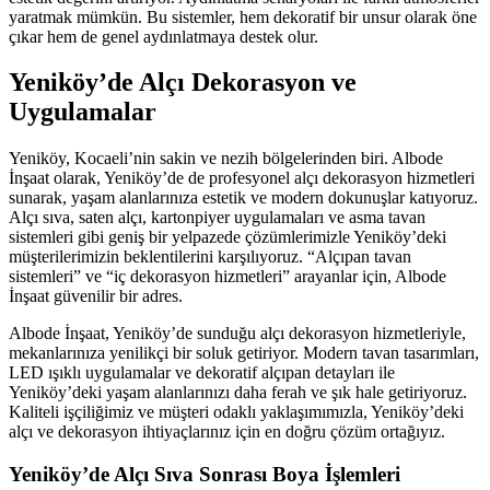
yaratmak mümkün. Bu sistemler, hem dekoratif bir unsur olarak öne
çıkar hem de genel aydınlatmaya destek olur.
Yeniköy’de Alçı Dekorasyon ve
Uygulamalar
Yeniköy, Kocaeli’nin sakin ve nezih bölgelerinden biri. Albode
İnşaat olarak, Yeniköy’de de profesyonel alçı dekorasyon hizmetleri
sunarak, yaşam alanlarınıza estetik ve modern dokunuşlar katıyoruz.
Alçı sıva, saten alçı, kartonpiyer uygulamaları ve asma tavan
sistemleri gibi geniş bir yelpazede çözümlerimizle Yeniköy’deki
müşterilerimizin beklentilerini karşılıyoruz. “Alçıpan tavan
sistemleri” ve “iç dekorasyon hizmetleri” arayanlar için, Albode
İnşaat güvenilir bir adres.
Albode İnşaat, Yeniköy’de sunduğu alçı dekorasyon hizmetleriyle,
mekanlarınıza yenilikçi bir soluk getiriyor. Modern tavan tasarımları,
LED ışıklı uygulamalar ve dekoratif alçıpan detayları ile
Yeniköy’deki yaşam alanlarınızı daha ferah ve şık hale getiriyoruz.
Kaliteli işçiliğimiz ve müşteri odaklı yaklaşımımızla, Yeniköy’deki
alçı ve dekorasyon ihtiyaçlarınız için en doğru çözüm ortağıyız.
Yeniköy’de Alçı Sıva Sonrası Boya İşlemleri