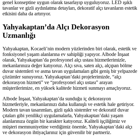
genel konseptine uygun olarak tasarlayıp uyguluyoruz. LED ışıklı
tavanlar ve gizli aydınlatma detayları, dekoratif alçı tavanların estetik
etkisini daha da artırıyor.
Yahyakaptan’da Alçı Dekorasyon
Uzmanlığı
Yahyakaptan, Kocaeli’nin modern yüzlerinden biri olarak, estetik ve
fonksiyonel yaşam alanlarına ev sahipliği yapıyor. Albode İnşaat
olarak, Yahyakaptan’da profesyonel alçı ustası hizmetlerimizle,
mekanlarınıza değer katıyoruz. Alçı sıva, saten alçı, alçıpan bölme
duvar sistemleri ve asma tavan uygulamaları gibi geniş bir yelpazede
çözümler sunuyoruz. Yahyakaptan’daki projelerimizde, “alçı
dekorasyon hizmeti” ve “profesyonel alçı ustası” arayan
müşterilerimize, en yüksek kalitede hizmeti sunmayı amaçlıyoruz.
Albode İnşaat, Yahyakaptan’da sunduğu iç dekorasyon
hizmetleriyle, mekanlarınızı daha kullanışlı ve estetik hale getiriyor.
Modern tavan tasarımları, gizli ışıklı sistemler ve dekoratif duvar
çıtaları gibi yenilikçi uygulamalarla, Yahyakaptan’daki yaşam
alanlarınıza özgün bir karakter katıyoruz. Kaliteli işçiliğimiz ve
müşteri memnuniyetine verdiğimiz önemle, Yahyakaptan’daki alçı
ve dekorasyon ihtiyaçlarınız için güvenilir bir partneriz.