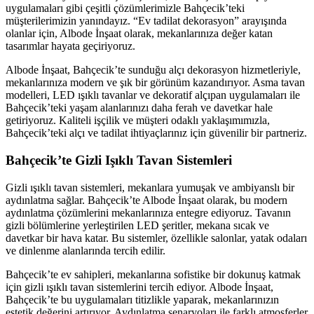
uygulamaları gibi çeşitli çözümlerimizle Bahçecik’teki
müşterilerimizin yanındayız. “Ev tadilat dekorasyon” arayışında
olanlar için, Albode İnşaat olarak, mekanlarınıza değer katan
tasarımlar hayata geçiriyoruz.
Albode İnşaat, Bahçecik’te sunduğu alçı dekorasyon hizmetleriyle,
mekanlarınıza modern ve şık bir görünüm kazandırıyor. Asma tavan
modelleri, LED ışıklı tavanlar ve dekoratif alçıpan uygulamaları ile
Bahçecik’teki yaşam alanlarınızı daha ferah ve davetkar hale
getiriyoruz. Kaliteli işçilik ve müşteri odaklı yaklaşımımızla,
Bahçecik’teki alçı ve tadilat ihtiyaçlarınız için güvenilir bir partneriz.
Bahçecik’te Gizli Işıklı Tavan Sistemleri
Gizli ışıklı tavan sistemleri, mekanlara yumuşak ve ambiyanslı bir
aydınlatma sağlar. Bahçecik’te Albode İnşaat olarak, bu modern
aydınlatma çözümlerini mekanlarınıza entegre ediyoruz. Tavanın
gizli bölümlerine yerleştirilen LED şeritler, mekana sıcak ve
davetkar bir hava katar. Bu sistemler, özellikle salonlar, yatak odaları
ve dinlenme alanlarında tercih edilir.
Bahçecik’te ev sahipleri, mekanlarına sofistike bir dokunuş katmak
için gizli ışıklı tavan sistemlerini tercih ediyor. Albode İnşaat,
Bahçecik’te bu uygulamaları titizlikle yaparak, mekanlarınızın
estetik değerini artırıyor. Aydınlatma senaryoları ile farklı atmosferler