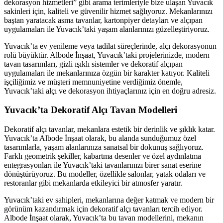
dekorasyon hizmetleri” gibi arama terimleriyle bize ulaşan Yuvacık
sakinleri için, kaliteli ve güvenilir hizmet sağlıyoruz. Mekanlarınızı
baştan yaratacak asma tavanlar, kartonpiyer detayları ve alçıpan
uygulamaları ile Yuvacık’taki yaşam alanlarınızı güzelleştiriyoruz.
Yuvacık’ta ev yenileme veya tadilat süreçlerinde, alçı dekorasyonun
rolü büyüktür. Albode İnşaat, Yuvacık’taki projelerinizde, modern
tavan tasarımları, gizli ışıklı sistemler ve dekoratif alçıpan
uygulamaları ile mekanlarınıza özgün bir karakter katıyor. Kaliteli
işçiliğimiz ve müşteri memnuniyetine verdiğimiz önemle,
Yuvacık’taki alçı ve dekorasyon ihtiyaçlarınız için en doğru adresiz.
Yuvacık’ta Dekoratif Alçı Tavan Modelleri
Dekoratif alçı tavanlar, mekanlara estetik bir derinlik ve şıklık katar.
Yuvacık’ta Albode İnşaat olarak, bu alanda sunduğumuz özel
tasarımlarla, yaşam alanlarınıza sanatsal bir dokunuş sağlıyoruz.
Farklı geometrik şekiller, kabartma desenler ve özel aydınlatma
entegrasyonları ile Yuvacık’taki tavanlarınızı birer sanat eserine
dönüştürüyoruz. Bu modeller, özellikle salonlar, yatak odaları ve
restoranlar gibi mekanlarda etkileyici bir atmosfer yaratır.
Yuvacık’taki ev sahipleri, mekanlarına değer katmak ve modern bir
görünüm kazandırmak için dekoratif alçı tavanları tercih ediyor.
Albode İnşaat olarak, Yuvacık’ta bu tavan modellerini, mekanın