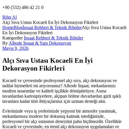
+90 (532) 486 42 21 0
Bilgi Al
Alçı Sıva Ustası Kocaeli En İyi Dekorasyon Fikirleri
Home
Blog
İnşaat Rehberi & Teknik Bilgiler
Alçı Sıva Ustası Kocaeli
En İyi Dekorasyon Fikirleri
Kategoriler
İnşaat Rehberi & Teknik Bilgiler
By
Albode İnşaat & Yapı Dekorasyon
Mayıs 9, 2026
Alçı Sıva Ustası Kocaeli En İyi
Dekorasyon Fikirleri
Kocaeli ve çevresinde profesyonel alçı sıva, alçı dekorasyon ve
tadilat hizmetleri mi arıyorsunuz? Albode İnşaat, mekanlarınızı
modern tasarımlar ve kaliteli işçilikle dönüştürüyor. Asma
tavanlardan kartonpiyerlere, alçıpan bölme duvarlardan gizli ışıklı
tavanlara kadar tüm ihtiyaçlarınız için uzman desteği alın.
Evlerinizde veya iş yerlerinizde yepyeni bir atmosfer yaratmak,
mekanlarınıza modern bir dokunuş katmak istediğinizde,
profesyonel bir alçı ustasının deneyimi paha biçilmezdir. Özellikle
Kocaeli ve çevresinde, en trend alçı dekorasyon uygulamaları ve