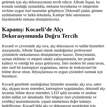
getirmek için alçı dekorasyonunu tercih ediyor. Albode İnşaat, bu
konuda sunduğu uzmanlıkla, mekanın boyutlarına ve müşterinin
zevkine uygun özel tasarımlar geliştiriyor. Dekoratif çıtalar, gömme
aydınlatmalar ve farklı dokularla, Kartepe’deki salonunuzu
hayalinizdeki mekana dönüştürüyoruz.
Kapanış: Kocaeli’de Alçı
Dekorasyonunda Doğru Tercih
Kocaeli ve çevresinde alçı sıva, alçı dekorasyon ve tadilat hizmetleri
arayışınızda, Albode İnşaat olarak sunduğumuz profesyonel
çözümlerle mekanlarınızı dönüştürmeye hazırız. Deneyimimiz,
uzman ekibimiz ve müşteri odaklı yaklaşımımızla, her projede
kaliteyi ve estetiği bir araya getiriyoruz. İster modern bir asma tavan,
ister zarif bir kartonpiyer uygulaması, isterse de fonksiyonel bir
bölme duvar olsun, ihtiyaçlarınıza en uygun çözümleri sunmak için
buradayız.
Kocaeli genelinde sunduğumuz hizmetler arasında; alçı sıva, saten
alçı, alçıpan tavan sistemleri, kartonpiyer uygulamaları, dekoratif alçı
tavanlar, bölme duvar sistemleri, LED ışıklı tavanlar ve anahtar
teslim tadilat yer almaktadır. Her bölgeye özel çözümlerimiz ve
yenilikçi tasarımlarımızla, yaşam alanlarınıza değer katmayı
hedefliyoruz. Kocaeli’deki alçı ve dekorasyon projeleriniz için