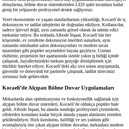
detaylarına, bölme duvar sistemlerinden LED ışıklı tavanlara kadar
geniş bir yelpazede profesyonel destek sağlıyoruz.
Yerel ekonominin ve yaşam standartlarının yüksekliği, Kocaeli’de iç
dekorasyon ve tadilat taleplerini de doğrudan etkiliyor. Kullanıcılar,
sadece işlevsel değil, aynı zamanda görsel olarak da tatmin edici
mekanlar istiyor. Bu noktada Albode İnşaat, Kocaeli’nin her
köşesinde, ev yenileme dekorasyon önerileri sunarken, aynı
zamanda minimalist salon dekorasyonları ve modern tavan
tasarımları gibi popüler seçenekleri hayata geçiriyor. Uzman
ekibimiz, projenizin her aşamasında sizinle yakın iş birliği içinde
çalışarak, hayallerinizdeki mekanı gerçeğe dönüştürmek için
titizlikle hareket ediyor. Kocaeli’deki alçı sıva ustası arayışınızda,
güvenilir ve deneyimli bir partnerle çalışmak, tadilat sürecinizi
sorunsuz hale getirecektir.
Kocaeli’de Alçıpan Bölme Duvar Uygulamaları
Mekanlarda alan optimizasyonu ve fonksiyonellik sağlamak için
alçıpan bölme duvar sistemleri, Kocaeli’de oldukça popüler hale
geldi. Albode İnşaat, bu alanda sunduğu profesyonel çözümlerle,
ofislerden konutlara kadar birçok alanda yaşam alanlarını yeniden
şekillendiriyor. Hızlı kurulumu, hafifliği ve ses yalıtımı gibi
avantajlarıyla öne çıkan alçıpan bölme duvarlar, mekanlara modern