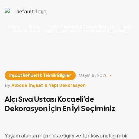
HOME
BLOG
İNŞAAT REHBERI & TEKNIK BILGILER
ALÇI
SIVA USTASI KOCAELI’DE DEKORASYON İÇIN EN İYI SEÇIMINIZ
İnşaat Rehberi & Teknik Bilgiler
Mayıs 9, 2026
By
Albode İnşaat & Yapı Dekorasyon
Alçı Sıva Ustası Kocaeli’de
Dekorasyon İçin En İyi Seçiminiz
Yaşam alanlarınızın estetiğini ve fonksiyonelliğini bir