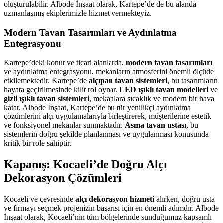
oluşturulabilir. Albode İnşaat olarak, Kartepe’de de bu alanda
uzmanlaşmış ekiplerimizle hizmet vermekteyiz.
Modern Tavan Tasarımları ve Aydınlatma
Entegrasyonu
Kartepe’deki konut ve ticari alanlarda,
modern tavan tasarımları
ve aydınlatma entegrasyonu, mekanların atmosferini önemli ölçüde
etkilemektedir. Kartepe’de
alçıpan tavan sistemleri
, bu tasarımların
hayata geçirilmesinde kilit rol oynar.
LED ışıklı tavan modelleri
ve
gizli ışıklı tavan sistemleri
, mekanlara sıcaklık ve modern bir hava
katar. Albode İnşaat, Kartepe’de bu tür yenilikçi aydınlatma
çözümlerini alçı uygulamalarıyla birleştirerek, müşterilerine estetik
ve fonksiyonel mekanlar sunmaktadır.
Asma tavan ustası
, bu
sistemlerin doğru şekilde planlanması ve uygulanması konusunda
kritik bir role sahiptir.
Kapanış: Kocaeli’de Doğru Alçı
Dekorasyon Çözümleri
Kocaeli ve çevresinde
alçı dekorasyon hizmeti
alırken, doğru usta
ve firmayı seçmek projenizin başarısı için en önemli adımdır. Albode
İnşaat olarak, Kocaeli’nin tüm bölgelerinde sunduğumuz kapsamlı