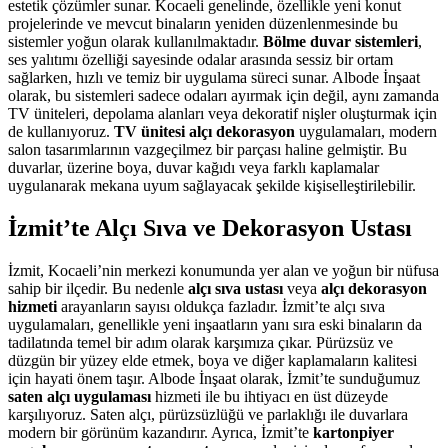
estetik çözümler sunar. Kocaeli genelinde, özellikle yeni konut
projelerinde ve mevcut binaların yeniden düzenlenmesinde bu
sistemler yoğun olarak kullanılmaktadır.
Bölme duvar sistemleri
,
ses yalıtımı özelliği sayesinde odalar arasında sessiz bir ortam
sağlarken, hızlı ve temiz bir uygulama süreci sunar. Albode İnşaat
olarak, bu sistemleri sadece odaları ayırmak için değil, aynı zamanda
TV üniteleri, depolama alanları veya dekoratif nişler oluşturmak için
de kullanıyoruz.
TV ünitesi alçı dekorasyon
uygulamaları, modern
salon tasarımlarının vazgeçilmez bir parçası haline gelmiştir. Bu
duvarlar, üzerine boya, duvar kağıdı veya farklı kaplamalar
uygulanarak mekana uyum sağlayacak şekilde kişiselleştirilebilir.
İzmit’te Alçı Sıva ve Dekorasyon Ustası
İzmit, Kocaeli’nin merkezi konumunda yer alan ve yoğun bir nüfusa
sahip bir ilçedir. Bu nedenle
alçı sıva ustası
veya
alçı dekorasyon
hizmeti
arayanların sayısı oldukça fazladır. İzmit’te alçı sıva
uygulamaları, genellikle yeni inşaatların yanı sıra eski binaların da
tadilatında temel bir adım olarak karşımıza çıkar. Pürüzsüz ve
düzgün bir yüzey elde etmek, boya ve diğer kaplamaların kalitesi
için hayati önem taşır. Albode İnşaat olarak, İzmit’te sunduğumuz
saten alçı uygulaması
hizmeti ile bu ihtiyacı en üst düzeyde
karşılıyoruz. Saten alçı, pürüzsüzlüğü ve parlaklığı ile duvarlara
modern bir görünüm kazandırır. Ayrıca, İzmit’te
kartonpiyer