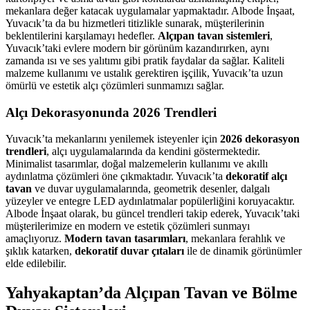
mekanlara değer katacak uygulamalar yapmaktadır. Albode İnşaat,
Yuvacık’ta da bu hizmetleri titizlikle sunarak, müşterilerinin
beklentilerini karşılamayı hedefler.
Alçıpan tavan sistemleri
,
Yuvacık’taki evlere modern bir görünüm kazandırırken, aynı
zamanda ısı ve ses yalıtımı gibi pratik faydalar da sağlar. Kaliteli
malzeme kullanımı ve ustalık gerektiren işçilik, Yuvacık’ta uzun
ömürlü ve estetik alçı çözümleri sunmamızı sağlar.
Alçı Dekorasyonunda 2026 Trendleri
Yuvacık’ta mekanlarını yenilemek isteyenler için
2026 dekorasyon
trendleri
, alçı uygulamalarında da kendini göstermektedir.
Minimalist tasarımlar, doğal malzemelerin kullanımı ve akıllı
aydınlatma çözümleri öne çıkmaktadır. Yuvacık’ta
dekoratif alçı
tavan
ve duvar uygulamalarında, geometrik desenler, dalgalı
yüzeyler ve entegre LED aydınlatmalar popülerliğini koruyacaktır.
Albode İnşaat olarak, bu güncel trendleri takip ederek, Yuvacık’taki
müşterilerimize en modern ve estetik çözümleri sunmayı
amaçlıyoruz.
Modern tavan tasarımları
, mekanlara ferahlık ve
şıklık katarken,
dekoratif duvar çıtaları
ile de dinamik görünümler
elde edilebilir.
Yahyakaptan’da Alçıpan Tavan ve Bölme