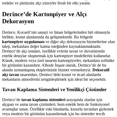
renkler ve pürüzsüz alçı yüzeyler ferah bir etki yaratır.
Derince’de Kartonpiyer ve Alçı
Dekorasyon
Derince, Kocaeli’nin sanayi ve liman bölgelerinden biri olmasıyla
birlikte, konut alanlarında da gelişmektedir. Bu bölgede
kartonpiyer uygulaması
ve diğer alçı dekorasyon hizmetlerine olan
talep, mekanlara değer katma isteğinden kaynaklanmaktadır.
Derince’de alçı ustaları, özellikle evlerin tavan ve duvarlarında
estetik detaylar oluşturmak için kartonpiyer modellerini kullanırlar.
Klasik, modern veya özel tasarım kartonpiyerler, mekanlara sofistike
bir görünüm kazandırır. Albode İnşaat olarak, Derince’de de bu
alanda uzmanlaşmış ekiplerimizle hizmet vermekteyiz.
Dekoratif
alçı tavan
tasarımları, Derince’deki konut ve ticari alanlarda
mekanların atmosferini zenginleştirmek için ideal bir seçenektir.
Tavan Kaplama Sistemleri ve Yenilikçi Çözümler
Derince’de
tavan kaplama sistemleri
arayışında olanlar için
alçıpan ve asma tavan çözümleri, hem estetik hem de fonksiyonel
avantajlar sunar. Özellikle eski binalarda, kusurlu tavanları gizlemek
veya modern bir görünüm kazandırmak için bu sistemler tercih