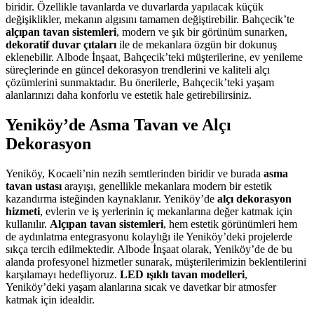
biridir. Özellikle tavanlarda ve duvarlarda yapılacak küçük
değişiklikler, mekanın algısını tamamen değiştirebilir. Bahçecik’te
alçıpan tavan sistemleri
, modern ve şık bir görünüm sunarken,
dekoratif duvar çıtaları
ile de mekanlara özgün bir dokunuş
eklenebilir. Albode İnşaat, Bahçecik’teki müşterilerine, ev yenileme
süreçlerinde en güncel dekorasyon trendlerini ve kaliteli alçı
çözümlerini sunmaktadır. Bu önerilerle, Bahçecik’teki yaşam
alanlarınızı daha konforlu ve estetik hale getirebilirsiniz.
Yeniköy’de Asma Tavan ve Alçı
Dekorasyon
Yeniköy, Kocaeli’nin nezih semtlerinden biridir ve burada
asma
tavan ustası
arayışı, genellikle mekanlara modern bir estetik
kazandırma isteğinden kaynaklanır. Yeniköy’de
alçı dekorasyon
hizmeti
, evlerin ve iş yerlerinin iç mekanlarına değer katmak için
kullanılır.
Alçıpan tavan sistemleri
, hem estetik görünümleri hem
de aydınlatma entegrasyonu kolaylığı ile Yeniköy’deki projelerde
sıkça tercih edilmektedir. Albode İnşaat olarak, Yeniköy’de de bu
alanda profesyonel hizmetler sunarak, müşterilerimizin beklentilerini
karşılamayı hedefliyoruz.
LED ışıklı tavan modelleri
,
Yeniköy’deki yaşam alanlarına sıcak ve davetkar bir atmosfer
katmak için idealdir.