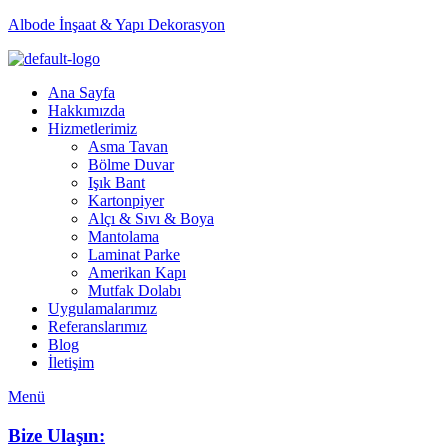
Albode İnşaat & Yapı Dekorasyon
Ana Sayfa
Hakkımızda
Hizmetlerimiz
Asma Tavan
Bölme Duvar
Işık Bant
Kartonpiyer
Alçı & Sıvı & Boya
Mantolama
Laminat Parke
Amerikan Kapı
Mutfak Dolabı
Uygulamalarımız
Referanslarımız
Blog
İletişim
Menü
Bize Ulaşın: