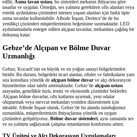
edilir.
Asma tavan ustası
, bu sistemleri mekanın ihtiyacına göre
tasarlar ve uygular. Örneğin, ses yalıtımı gerektiren ofis alanları veya
estetik aydınlatma çözümleri istenen yaşam alanları için farklı tipte
asma tavanlar kullanılabilir. Albode İnşaat, Derince’de de bu
yenilikçi çözümleri müşterilerimizin beğenisine sunmaktadır. LED
aydınlatmalarla entegre edilen alçıpan tavanlar, mekanlara çağdaş bir
dokunuş katar.
Gebze’de Alçıpan ve Bölme Duvar
Uzmanlığı
Gebze, Kocaeli’nin en büyük ve en yoğun sanayi bölgelerinden
biridir. Bu durum, bölgedeki ticari alanlar, ofisler ve fabrikaların yanı
sıra konutlara yönelik de
alçıpan bölme duvar
ve alçı dekorasyon
hizmetlerine olan talebi artırmaktadır. Gebze’de
alçıpan ustası
arayanlar, genellikle hızlı, temiz ve ekonomik çözümler beklerler.
Alçıpan bölme duvarlar, ofis katlarını ayırmak, yeni odalar
oluşturmak veya mevcut mekanları yeniden düzenlemek için
idealdir. Albode İnşaat olarak, Gebze’de bu alanda sunduğumuz
uzmanlıkla, müşterilerimizin ihtiyaçlarına yönelik en uygun
çözümleri geliştiriyoruz.
Bölme duvar sistemleri
, aynı zamanda ses
ve ısı yalıtımı sağlayarak çalışma ortamlarının konforunu artırır.
TV Ünitesi ve Alçı Dekorasyon Uygulamaları