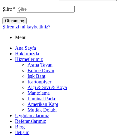
Şifre
*
Oturum aç
Şifrenizi mi kaybettiniz?
Menü
Ana Sayfa
Hakkımızda
Hizmetlerimiz
Asma Tavan
Bölme Duvar
Işık Bant
Kartonpiyer
Alçı & Sıvı & Boya
Mantolama
Laminat Parke
Amerikan Kapı
Mutfak Dolabı
Uygulamalarımız
Referanslarımız
Blog
İletişim