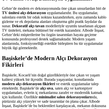
Gebze’de modern ev dekorasyonunda öne çıkan unsurlardan biri de
TV ünitesi alçı dekorasyon
uygulamalarıdır. Bu uygulamalar,
salonlara estetik bir odak noktası kazandırırken, aynı zamanda kablo
gizleme ve ek depolama alanları oluşturma gibi pratik faydalar da
sunar.
Dekoratif alçı tavan
modelleriyle uyumlu tasarlanan alçıpan
TV üniteleri, mekana bütünsel bir estetik kazandırır. Albode İnşaat,
Gebze’deki müşterilerine bu özgün tasarımları hayata geçirme
konusunda profesyonel destek sağlamaktadır. Modern yaşam
alanlarında, fonksiyonelliği estetikle birleştiren bu tür uygulamalar
büyük ilgi görmektedir.
Başiskele’de Modern Alçı Dekorasyon
Fikirleri
Başiskele, Kocaeli’nin doğal güzellikleriyle öne çıkan ve yaşam
kalitesi yüksek bir ilçesidir. Burada yaşayanlar, konutlarında
modern alçı dekorasyon fikirleri
ve estetik uygulamalar talep
etmektedir. Başiskele’de
alçı sıva
, saten alçı ve kartonpiyer
uygulamaları, evlerin iç mekanlarına zarafet ve modernlik katmak
için kullanılır. Özellikle
minimalist salon dekorasyonları
nda,
pürüzsüz alçı yüzeyler ve sade tasarımlar ön plana çıkar. Albode
İnşaat, Başiskele’de bu beklentileri karşılayacak, mekanın dokusuna