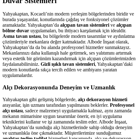
Duvar Sistemleri
Yahyakaptan, Kocaeli’nin modern yerleşim bölgelerinden biridir ve
burada yaşayanlar, konutlarında çağdaş ve fonksiyonel çözümler
aramaktadır. Yahyakaptan’da
alçıpan tavan sistemleri
ve
alçıpan
bölme duvar
uygulamaları, bu ihtiyacı karşılamak için idealdir.
Asma tavan ustası
, bu bölgelerde modern tasarımlar ve aydınlatma
çözümleriyle mekanlara değer katmaktadır. Albode İnşaat olarak,
Yahyakaptan’da da bu alanda profesyonel hizmetler sunmaktayız.
Mekanlarınızı daha kullanışlı hale getirmek, ses yalıtımını artırmak
veya estetik bir görünüm kazandırmak için alçıpan çözümlerimizden
faydalanabilirsiniz.
Gizli ışıklı tavan sistemleri
, Yahyakaptan’daki
modern konutlarda sıkça tercih edilen ve ambiyans yaratan
uygulamalardır.
Alçı Dekorasyonunda Deneyim ve Uzmanlık
Yahyakaptan gibi gelişmiş bölgelerde,
alçı dekorasyon hizmeti
arayanlar, işin uzmanı tarafından yapılmasını beklerler.
Profesyonel
alçı ustası
, sadece malzemeyi uygulamakla kalmaz, aynı zamanda
mekanın mimarisine uygun tasarımlar önerir, en iyi uygulama
tekniklerini kullanır ve işi zamanında teslim eder. Albode İnşaat,
Yahyakaptan’da sunduğu alçı hizmetlerinde sahip olduğu deneyim
ve uzmanlıkla öne çıkmaktadır. Müşterilerimize sunduğumuz
anahtar teslim tadilat
hizmetleri kapsamında, alçı ve dekorasyon