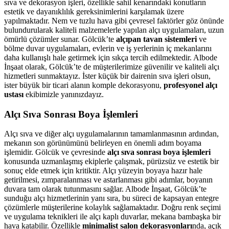
sıva ve dekorasyon işleri, özellikle sahil kenarındaki konutların
estetik ve dayanıklılık gereksinimlerini karşılamak üzere
yapılmaktadır. Nem ve tuzlu hava gibi çevresel faktörler göz önünde
bulundurularak kaliteli malzemelerle yapılan alçı uygulamaları, uzun
ömürlü çözümler sunar. Gölcük’te
alçıpan tavan sistemleri
ve
bölme duvar uygulamaları, evlerin ve iş yerlerinin iç mekanlarını
daha kullanışlı hale getirmek için sıkça tercih edilmektedir. Albode
İnşaat olarak, Gölcük’te de müşterilerimize güvenilir ve kaliteli alçı
hizmetleri sunmaktayız. İster küçük bir dairenin sıva işleri olsun,
ister büyük bir ticari alanın komple dekorasyonu,
profesyonel alçı
ustası
ekibimizle yanınızdayız.
Alçı Sıva Sonrası Boya İşlemleri
Alçı sıva ve diğer alçı uygulamalarının tamamlanmasının ardından,
mekanın son görünümünü belirleyen en önemli adım boyama
işlemidir. Gölcük ve çevresinde
alçı sıva sonrası boya işlemleri
konusunda uzmanlaşmış ekiplerle çalışmak, pürüzsüz ve estetik bir
sonuç elde etmek için kritiktir. Alçı yüzeyin boyaya hazır hale
getirilmesi, zımparalanması ve astarlanması gibi adımlar, boyanın
duvara tam olarak tutunmasını sağlar. Albode İnşaat, Gölcük’te
sunduğu alçı hizmetlerinin yanı sıra, bu süreci de kapsayan entegre
çözümlerle müşterilerine kolaylık sağlamaktadır. Doğru renk seçimi
ve uygulama teknikleri ile alçı kaplı duvarlar, mekana bambaşka bir
hava katabilir. Özellikle
minimalist salon dekorasyonları
nda, açık