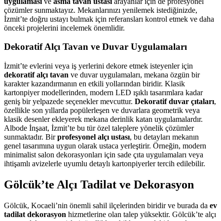
uygulaması
ve
asma tavan ustası
arayanlar için de profesyonel
çözümler sunmaktayız. Mekanlarınızı yenilemek istediğinizde,
İzmit’te doğru ustayı bulmak için referansları kontrol etmek ve daha
önceki projelerini incelemek önemlidir.
Dekoratif Alçı Tavan ve Duvar Uygulamaları
İzmit’te evlerini veya iş yerlerini dekore etmek isteyenler için
dekoratif alçı tavan
ve duvar uygulamaları, mekana özgün bir
karakter kazandırmanın en etkili yollarından biridir. Klasik
kartonpiyer modellerinden, modern LED ışıklı tasarımlara kadar
geniş bir yelpazede seçenekler mevcuttur.
Dekoratif duvar çıtaları
,
özellikle son yıllarda popülerleşen ve duvarlara geometrik veya
klasik desenler ekleyerek mekana derinlik katan uygulamalardır.
Albode İnşaat, İzmit’te bu tür özel taleplere yönelik çözümler
sunmaktadır. Bir
profesyonel alçı ustası
, bu detayları mekanın
genel tasarımına uygun olarak ustaca yerleştirir. Örneğin, modern
minimalist salon dekorasyonları için sade çıta uygulamaları veya
ihtişamlı avizelerle uyumlu detaylı kartonpiyerler tercih edilebilir.
Gölcük’te Alçı Tadilat ve Dekorasyon
Gölcük, Kocaeli’nin önemli sahil ilçelerinden biridir ve burada da
ev
tadilat dekorasyon
hizmetlerine olan talep yüksektir. Gölcük’te alçı