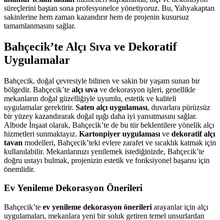
süreçlerini baştan sona profesyonelce yönetiyoruz. Bu, Yahyakaptan
sakinlerine hem zaman kazandırır hem de projenin kusursuz
tamamlanmasını sağlar.
Bahçecik’te Alçı Sıva ve Dekoratif
Uygulamalar
Bahçecik, doğal çevresiyle bilinen ve sakin bir yaşam sunan bir
bölgedir. Bahçecik’te
alçı sıva
ve dekorasyon işleri, genellikle
mekanların doğal güzelliğiyle uyumlu, estetik ve kaliteli
uygulamalar gerektirir.
Saten alçı uygulaması
, duvarlara pürüzsüz
bir yüzey kazandırarak doğal ışığı daha iyi yansıtmasını sağlar.
Albode İnşaat olarak, Bahçecik’te de bu tür beklentilere yönelik alçı
hizmetleri sunmaktayız.
Kartonpiyer uygulaması
ve
dekoratif alçı
tavan
modelleri, Bahçecik’teki evlere zarafet ve sıcaklık katmak için
kullanılabilir. Mekanlarınızı yenilemek istediğinizde, Bahçecik’te
doğru ustayı bulmak, projenizin estetik ve fonksiyonel başarısı için
önemlidir.
Ev Yenileme Dekorasyon Önerileri
Bahçecik’te
ev yenileme dekorasyon önerileri
arayanlar için alçı
uygulamaları, mekanlara yeni bir soluk getiren temel unsurlardan