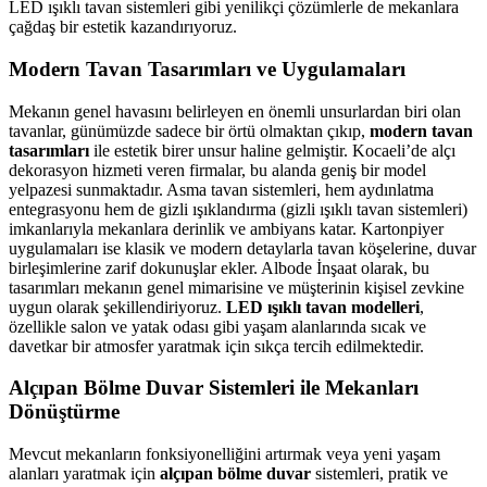
LED ışıklı tavan sistemleri gibi yenilikçi çözümlerle de mekanlara
çağdaş bir estetik kazandırıyoruz.
Modern Tavan Tasarımları ve Uygulamaları
Mekanın genel havasını belirleyen en önemli unsurlardan biri olan
tavanlar, günümüzde sadece bir örtü olmaktan çıkıp,
modern tavan
tasarımları
ile estetik birer unsur haline gelmiştir. Kocaeli’de alçı
dekorasyon hizmeti veren firmalar, bu alanda geniş bir model
yelpazesi sunmaktadır. Asma tavan sistemleri, hem aydınlatma
entegrasyonu hem de gizli ışıklandırma (gizli ışıklı tavan sistemleri)
imkanlarıyla mekanlara derinlik ve ambiyans katar. Kartonpiyer
uygulamaları ise klasik ve modern detaylarla tavan köşelerine, duvar
birleşimlerine zarif dokunuşlar ekler. Albode İnşaat olarak, bu
tasarımları mekanın genel mimarisine ve müşterinin kişisel zevkine
uygun olarak şekillendiriyoruz.
LED ışıklı tavan modelleri
,
özellikle salon ve yatak odası gibi yaşam alanlarında sıcak ve
davetkar bir atmosfer yaratmak için sıkça tercih edilmektedir.
Alçıpan Bölme Duvar Sistemleri ile Mekanları
Dönüştürme
Mevcut mekanların fonksiyonelliğini artırmak veya yeni yaşam
alanları yaratmak için
alçıpan bölme duvar
sistemleri, pratik ve