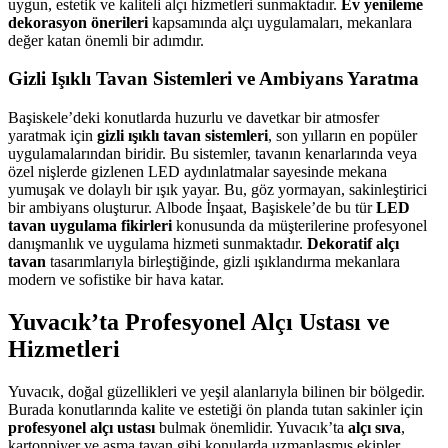
uygun, estetik ve kaliteli alçı hizmetleri sunmaktadır.
Ev yenileme
dekorasyon önerileri
kapsamında alçı uygulamaları, mekanlara
değer katan önemli bir adımdır.
Gizli Işıklı Tavan Sistemleri ve Ambiyans Yaratma
Başiskele’deki konutlarda huzurlu ve davetkar bir atmosfer
yaratmak için
gizli ışıklı tavan sistemleri
, son yılların en popüler
uygulamalarından biridir. Bu sistemler, tavanın kenarlarında veya
özel nişlerde gizlenen LED aydınlatmalar sayesinde mekana
yumuşak ve dolaylı bir ışık yayar. Bu, göz yormayan, sakinleştirici
bir ambiyans oluşturur. Albode İnşaat, Başiskele’de bu tür
LED
tavan uygulama fikirleri
konusunda da müşterilerine profesyonel
danışmanlık ve uygulama hizmeti sunmaktadır.
Dekoratif alçı
tavan
tasarımlarıyla birleştiğinde, gizli ışıklandırma mekanlara
modern ve sofistike bir hava katar.
Yuvacık’ta Profesyonel Alçı Ustası ve
Hizmetleri
Yuvacık, doğal güzellikleri ve yeşil alanlarıyla bilinen bir bölgedir.
Burada konutlarında kalite ve estetiği ön planda tutan sakinler için
profesyonel alçı ustası
bulmak önemlidir. Yuvacık’ta
alçı sıva
,
kartonpiyer ve asma tavan gibi konularda uzmanlaşmış ekipler,