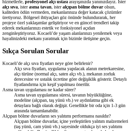
hizmetlerle,
profesyonel alçı ustası
arayışınızda yanınızdayız. İster
alçı sıva
, ister
asma tavan
, ister
alçıpan bölme duvar
olsun,
kaliteden ödün vermeden, mekanlarınıza değer katacak çözümler
üretiyoruz. Bölgesel ihtiyaçları göz önünde bulundurarak, her
projeye özel yaklaşımlar geliştiriyor ve en güncel trendleri takip
ederek mekanlarınızı estetik ve fonksiyonel açıdan
zenginleştiriyoruz. Kocaeli’de yaşam alanlarınızı yenilemek veya
hayalinizdeki mekanı yaratmak için bizimle iletişime geçin.
Sıkça Sorulan Sorular
Kocaeli’de alçı sıva fiyatları neye göre belirlenir?
Alçı sıva fiyatları, uygulama yapılacak alanın metrekaresine,
alçı türüne (normal alçı, saten alçı vb.), mekanın zorluk
derecesine ve ustalık ücretine göre değişiklik gösterir. Detaylı
fiyatlandırma için keşif yapılması önerilir.
Asma tavan uygulaması ne kadar sürer?
Asma tavan uygulaması süresi, tavanın büyüklüğüne,
modeline (alçıpan, taş yünü vb.) ve aydınlatma gibi ek
detaylara bağlı olarak değişir. Genellikle bir oda için 1-3 gün
arasında tamamlanabilir.
Alçıpan bölme duvarların ses yalıtımı performansı nasıldır?
Alçıpan bölme duvarlar, içine yerleştirilen yalıtım malzemeleri
(taş yünü, cam yünü vb.) sayesinde oldukça iyi ses yalıtımı