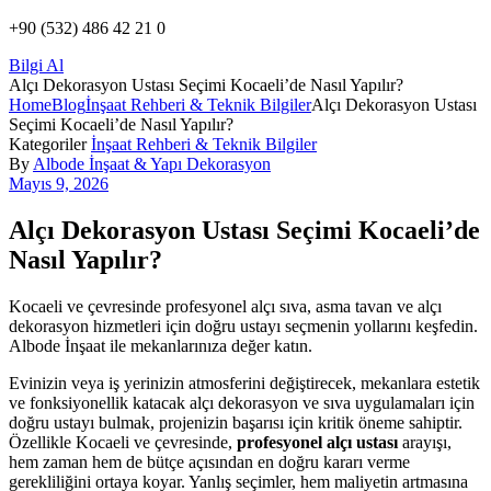
+90 (532) 486 42 21 0
Bilgi Al
Alçı Dekorasyon Ustası Seçimi Kocaeli’de Nasıl Yapılır?
Home
Blog
İnşaat Rehberi & Teknik Bilgiler
Alçı Dekorasyon Ustası
Seçimi Kocaeli’de Nasıl Yapılır?
Kategoriler
İnşaat Rehberi & Teknik Bilgiler
By
Albode İnşaat & Yapı Dekorasyon
Mayıs 9, 2026
Alçı Dekorasyon Ustası Seçimi Kocaeli’de
Nasıl Yapılır?
Kocaeli ve çevresinde profesyonel alçı sıva, asma tavan ve alçı
dekorasyon hizmetleri için doğru ustayı seçmenin yollarını keşfedin.
Albode İnşaat ile mekanlarınıza değer katın.
Evinizin veya iş yerinizin atmosferini değiştirecek, mekanlara estetik
ve fonksiyonellik katacak alçı dekorasyon ve sıva uygulamaları için
doğru ustayı bulmak, projenizin başarısı için kritik öneme sahiptir.
Özellikle Kocaeli ve çevresinde,
profesyonel alçı ustası
arayışı,
hem zaman hem de bütçe açısından en doğru kararı verme
gerekliliğini ortaya koyar. Yanlış seçimler, hem maliyetin artmasına