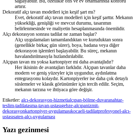
sağlayabilir. Bu, özellikle ofis ve ev ortamlarında konforu
artırır.
Dekoratif alçı tavan modelleri için keşif şart mı?
Evet, dekoratif alçı tavan modelleri için keşif şarttır. Mekanın
yüksekliği, genişliği ve mevcut durumu, tasarımın
belirlenmesinde ve maliyetin hesaplanmasında önemlidir.
Alçı dekorasyon sonrası tadilat ne zaman başlar?
Alçı uygulamaları tamamlandıktan ve kuruduktan sonra
(genellikle birkaç gün sürer), boya, badana veya diğer
dekorasyon işlemleri başlayabilir. Bu süreç, mekanın
havalandırılmasıyla hızlandırılabilir.
Alçıpan tavan mı yoksa kartonpiyer mi daha avantajlıdır?
Her ikisinin de avantajları farklıdır. Alçıpan tavanlar daha
modern ve geniş yüzeyler için uygundur, aydınlatma
entegrasyonu kolaydır. Kartonpiyerler ise daha çok detaylı
süslemeler ve klasik görünümler için tercih edilir. Seçim,
mekanın tarzına ve ihtiyaca göre değişir.
Etiketler:
alçı-dekorasyon-hizmeti
alçıpan-bölme-duvar
anahtar-
teslim-tadilat
asma-tavan-ustası
gebze-alçıpan
izmit-
dekorasyon
kartonpiyer-uygulaması
kocaeli-tadilat
profesyonel-alçı-
ustası
saten-alçı-uygulaması
Yazı gezinmesi