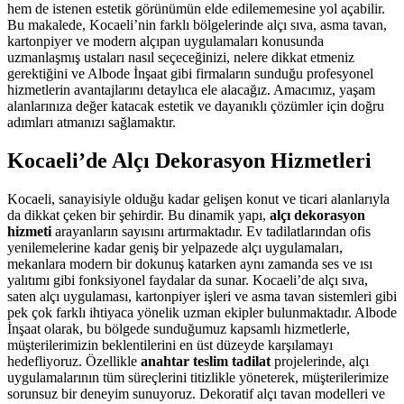
hem de istenen estetik görünümün elde edilememesine yol açabilir.
Bu makalede, Kocaeli’nin farklı bölgelerinde alçı sıva, asma tavan,
kartonpiyer ve modern alçıpan uygulamaları konusunda
uzmanlaşmış ustaları nasıl seçeceğinizi, nelere dikkat etmeniz
gerektiğini ve Albode İnşaat gibi firmaların sunduğu profesyonel
hizmetlerin avantajlarını detaylıca ele alacağız. Amacımız, yaşam
alanlarınıza değer katacak estetik ve dayanıklı çözümler için doğru
adımları atmanızı sağlamaktır.
Kocaeli’de Alçı Dekorasyon Hizmetleri
Kocaeli, sanayisiyle olduğu kadar gelişen konut ve ticari alanlarıyla
da dikkat çeken bir şehirdir. Bu dinamik yapı,
alçı dekorasyon
hizmeti
arayanların sayısını artırmaktadır. Ev tadilatlarından ofis
yenilemelerine kadar geniş bir yelpazede alçı uygulamaları,
mekanlara modern bir dokunuş katarken aynı zamanda ses ve ısı
yalıtımı gibi fonksiyonel faydalar da sunar. Kocaeli’de alçı sıva,
saten alçı uygulaması, kartonpiyer işleri ve asma tavan sistemleri gibi
pek çok farklı ihtiyaca yönelik uzman ekipler bulunmaktadır. Albode
İnşaat olarak, bu bölgede sunduğumuz kapsamlı hizmetlerle,
müşterilerimizin beklentilerini en üst düzeyde karşılamayı
hedefliyoruz. Özellikle
anahtar teslim tadilat
projelerinde, alçı
uygulamalarının tüm süreçlerini titizlikle yöneterek, müşterilerimize
sorunsuz bir deneyim sunuyoruz. Dekoratif alçı tavan modelleri ve