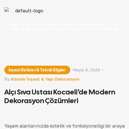
HOME
BLOG
İNŞAAT REHBERI & TEKNIK BILGILER
ALÇI
SIVA USTASI KOCAELI’DE MODERN DEKORASYON ÇÖZÜMLERI
İnşaat Rehberi & Teknik Bilgiler
Mayıs 9, 2026
By
Albode İnşaat & Yapı Dekorasyon
Alçı Sıva Ustası Kocaeli’de Modern
Dekorasyon Çözümleri
Yaşam alanlarınızda estetik ve fonksiyonelliği bir araya