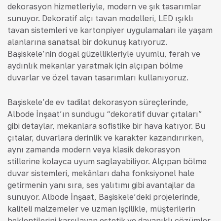
dekorasyon hizmetleriyle, modern ve şık tasarımlar
sunuyor. Dekoratif alçı tavan modelleri, LED ışıklı
tavan sistemleri ve kartonpiyer uygulamaları ile yaşam
alanlarına sanatsal bir dokunuş katıyoruz.
Başiskele’nin doğal güzellikleriyle uyumlu, ferah ve
aydınlık mekanlar yaratmak için alçıpan bölme
duvarlar ve özel tavan tasarımları kullanıyoruz.
Başiskele’de ev tadilat dekorasyon süreçlerinde,
Albode İnşaat’ın sunduğu “dekoratif duvar çıtaları”
gibi detaylar, mekanlara sofistike bir hava katıyor. Bu
çıtalar, duvarlara derinlik ve karakter kazandırırken,
aynı zamanda modern veya klasik dekorasyon
stillerine kolayca uyum sağlayabiliyor. Alçıpan bölme
duvar sistemleri, mekânları daha fonksiyonel hale
getirmenin yanı sıra, ses yalıtımı gibi avantajlar da
sunuyor. Albode İnşaat, Başiskele’deki projelerinde,
kaliteli malzemeler ve uzman işçilikle, müşterilerin
beklentilerini karşılayan estetik ve dayanıklı çözümler