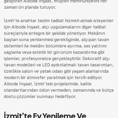
geliştiren Albode İnşaat, müşteri memnuniyetini her
zaman ön planda tutuyor.
İzmit’te anahtar teslim tadilat hizmeti almak isteyenler
için Albode İnşaat, alçı uygulamalarını diğer tadilat
süreçleriyle entegre bir şekilde yönetiyor. Mekânın
baştan sona yenilenmesi gerektiğinde, alçıpan tavan
sistemleri ile mekânı bölümlere ayırma, ses yalıtımı
sağlama veya estetik bir görünüm kazandırma gibi
işlemler, profesyonelce gerçekleştirilir. Dekoratif alçı
tavan modelleri ve LED aydınlatmalı tavan tasarımları,
özellikle salon ve yatak odası gibi yaşam alanlarında
modern bir atmosfer yaratmak için tercih ediliyor.
Albode İnşaat, İzmit’teki projelerinde, kalite
standartlarından ödün vermeden, zamanında ve bütçe
dostu çözümler sunmayı hedefliyor.
İzmit’te Ev Yenileme Ve