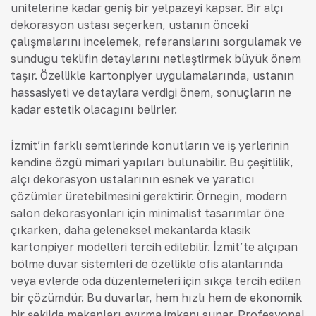
ünitelerine kadar geniş bir yelpazeyi kapsar. Bir alçı
dekorasyon ustası seçerken, ustanın önceki
çalışmalarını incelemek, referanslarını sorgulamak ve
sunduğu teklifin detaylarını netleştirmek büyük önem
taşır. Özellikle kartonpiyer uygulamalarında, ustanın
hassasiyeti ve detaylara verdiği önem, sonuçların ne
kadar estetik olacağını belirler.
İzmit’in farklı semtlerinde konutların ve iş yerlerinin
kendine özgü mimari yapıları bulunabilir. Bu çeşitlilik,
alçı dekorasyon ustalarının esnek ve yaratıcı
çözümler üretebilmesini gerektirir. Örneğin, modern
salon dekorasyonları için minimalist tasarımlar öne
çıkarken, daha geleneksel mekanlarda klasik
kartonpiyer modelleri tercih edilebilir. İzmit’te alçıpan
bölme duvar sistemleri de özellikle ofis alanlarında
veya evlerde oda düzenlemeleri için sıkça tercih edilen
bir çözümdür. Bu duvarlar, hem hızlı hem de ekonomik
bir şekilde mekanları ayırma imkanı sunar. Profesyonel