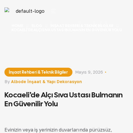
HOME
BLOG
İNŞAAT REHBERI & TEKNIK BILGILER
KOCAELI’DE ALÇI SIVA USTASI BULMANIN EN GÜVENILIR YOLU
İnşaat Rehberi & Teknik Bilgiler
Mayıs 9, 2026
By
Albode İnşaat & Yapı Dekorasyon
Kocaeli’de Alçı Sıva Ustası Bulmanın
En Güvenilir Yolu
Evinizin veya iş yerinizin duvarlarında pürüzsüz,