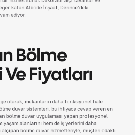
ı bir hizmet sunar. Dekoratif alçı tavanlar ve
değer katan Albode İnşaat, Derince’deki
evam ediyor.
an Bölme
 Ve Fiyatları
ölge olarak, mekanların daha fonksiyonel hale
 bölme duvar sistemleri, bu ihtiyaca cevap veren en
ıpan bölme duvar uygulaması yapan profesyonel
hem yaşam alanlarını hem de iş yerlerini daha
u alçıpan bölme duvar hizmetleriyle, müşteri odaklı