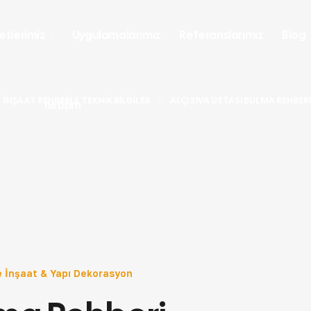
etlerimiz
Uygulamalarımız
Referanslarımız
Blog
İNŞAAT REHBERI & TEKNIK BILGILER
ALÇI SIVA USTASI BULMA REHBERI
İletişim
 İnşaat & Yapı Dekorasyon