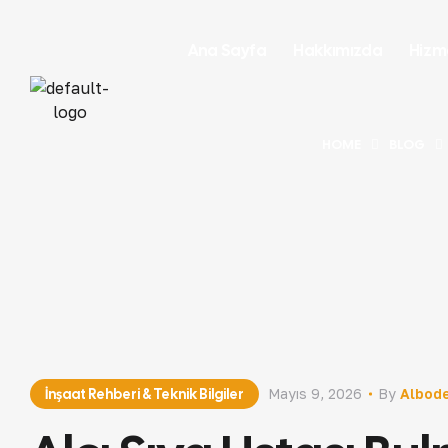
Ana Sayfa
Hakkımızda
Hizm
HOME
BLOG
İnşaat Rehberi & Teknik Bilgiler
Mayıs 9, 2026
By
Albode