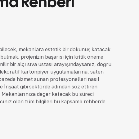
lma Rehberi
ebilecek, mekanlara estetik bir dokunuş katacak
bulmak, projenizin başarısı için kritik öneme
enilir bir alçı sıva ustası arayışındaysanız, doğru
 dekoratif kartonpiyer uygulamalarına, saten
lpazede hizmet sunan profesyonelleri nasıl
de İnşaat gibi sektörde adından söz ettiren
z. Mekanlarınıza değer katacak bu süreci
acınız olan tüm bilgileri bu kapsamlı rehberde