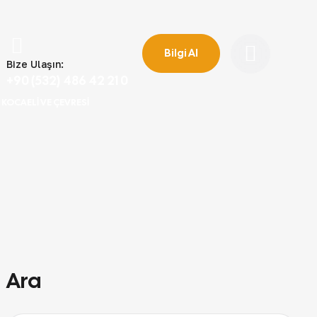
Bilgi Al
Bize Ulaşın:
+90 (532) 486 42 21 0
 KOCAELI VE ÇEVRESI
Ara