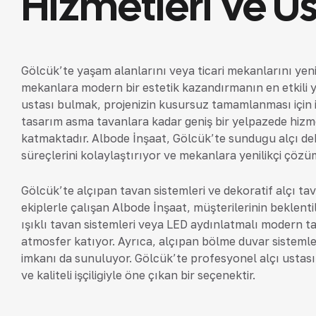
Hizmetleri Ve Us
Gölcük’te yaşam alanlarını veya ticari mekanlarını yeni
mekanlara modern bir estetik kazandırmanın en etkili yoll
ustası bulmak, projenizin kusursuz tamamlanması için 
tasarım asma tavanlara kadar geniş bir yelpazede hizm
katmaktadır. Albode İnşaat, Gölcük’te sunduğu alçı de
süreçlerini kolaylaştırıyor ve mekanlara yenilikçi çözüm
Gölcük’te alçıpan tavan sistemleri ve dekoratif alçı
ekiplerle çalışan Albode İnşaat, müşterilerinin beklentil
ışıklı tavan sistemleri veya LED aydınlatmalı modern t
atmosfer katıyor. Ayrıca, alçıpan bölme duvar sistemler
imkanı da sunuluyor. Gölcük’te profesyonel alçı ustası a
ve kaliteli işçiliğiyle öne çıkan bir seçenektir.