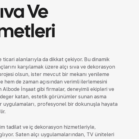
Sıva Ve
metleri
 ticari alanlarıyla da dikkat çekiyor. Bu dinamik
yaçlarını karşılamak üzere alçı sıva ve dekorasyon
t projesi olsun, ister mevcut bir mekanı yenileme
tçe hem de zaman açısından verimli ilerlemesini
n Albode İnşaat gibi firmalar, deneyimli ekipleri ve
 değer katan, estetik görünümler sunan asma
iyer uygulamaları, profesyonel bir dokunuşla hayata
ir.
m tadilat ve iç dekorasyon hizmetleriyle,
ğlıyor. Saten alçı uygulamalarından, TV üniteleri