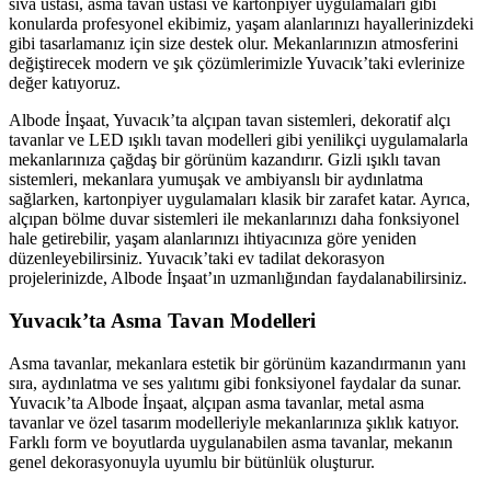
sıva ustası, asma tavan ustası ve kartonpiyer uygulamaları gibi
konularda profesyonel ekibimiz, yaşam alanlarınızı hayallerinizdeki
gibi tasarlamanız için size destek olur. Mekanlarınızın atmosferini
değiştirecek modern ve şık çözümlerimizle Yuvacık’taki evlerinize
değer katıyoruz.
Albode İnşaat, Yuvacık’ta alçıpan tavan sistemleri, dekoratif alçı
tavanlar ve LED ışıklı tavan modelleri gibi yenilikçi uygulamalarla
mekanlarınıza çağdaş bir görünüm kazandırır. Gizli ışıklı tavan
sistemleri, mekanlara yumuşak ve ambiyanslı bir aydınlatma
sağlarken, kartonpiyer uygulamaları klasik bir zarafet katar. Ayrıca,
alçıpan bölme duvar sistemleri ile mekanlarınızı daha fonksiyonel
hale getirebilir, yaşam alanlarınızı ihtiyacınıza göre yeniden
düzenleyebilirsiniz. Yuvacık’taki ev tadilat dekorasyon
projelerinizde, Albode İnşaat’ın uzmanlığından faydalanabilirsiniz.
Yuvacık’ta Asma Tavan Modelleri
Asma tavanlar, mekanlara estetik bir görünüm kazandırmanın yanı
sıra, aydınlatma ve ses yalıtımı gibi fonksiyonel faydalar da sunar.
Yuvacık’ta Albode İnşaat, alçıpan asma tavanlar, metal asma
tavanlar ve özel tasarım modelleriyle mekanlarınıza şıklık katıyor.
Farklı form ve boyutlarda uygulanabilen asma tavanlar, mekanın
genel dekorasyonuyla uyumlu bir bütünlük oluşturur.