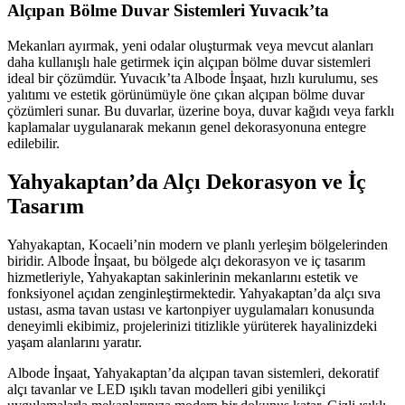
Alçıpan Bölme Duvar Sistemleri Yuvacık’ta
Mekanları ayırmak, yeni odalar oluşturmak veya mevcut alanları
daha kullanışlı hale getirmek için alçıpan bölme duvar sistemleri
ideal bir çözümdür. Yuvacık’ta Albode İnşaat, hızlı kurulumu, ses
yalıtımı ve estetik görünümüyle öne çıkan alçıpan bölme duvar
çözümleri sunar. Bu duvarlar, üzerine boya, duvar kağıdı veya farklı
kaplamalar uygulanarak mekanın genel dekorasyonuna entegre
edilebilir.
Yahyakaptan’da Alçı Dekorasyon ve İç
Tasarım
Yahyakaptan, Kocaeli’nin modern ve planlı yerleşim bölgelerinden
biridir. Albode İnşaat, bu bölgede alçı dekorasyon ve iç tasarım
hizmetleriyle, Yahyakaptan sakinlerinin mekanlarını estetik ve
fonksiyonel açıdan zenginleştirmektedir. Yahyakaptan’da alçı sıva
ustası, asma tavan ustası ve kartonpiyer uygulamaları konusunda
deneyimli ekibimiz, projelerinizi titizlikle yürüterek hayalinizdeki
yaşam alanlarını yaratır.
Albode İnşaat, Yahyakaptan’da alçıpan tavan sistemleri, dekoratif
alçı tavanlar ve LED ışıklı tavan modelleri gibi yenilikçi