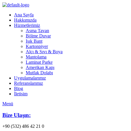
Ana Sayfa
Hakkımızda
Hizmetlerimiz
Asma Tavan
Bölme Duvar
Işık Bant
Kartonpiyer
Alçı & Sıvı & Boya
Mantolama
Laminat Parke
Amerikan Kapı
Mutfak Dolabı
Uygulamalarımız
Referanslarımız
Blog
İletişim
Menü
Bize Ulaşın:
+90 (532) 486 42 21 0