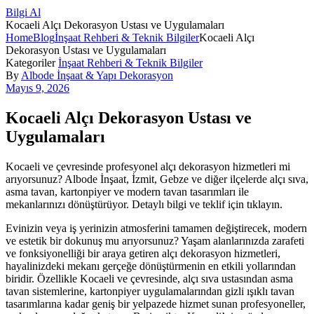
Bilgi Al
Kocaeli Alçı Dekorasyon Ustası ve Uygulamaları
Home
Blog
İnşaat Rehberi & Teknik Bilgiler
Kocaeli Alçı
Dekorasyon Ustası ve Uygulamaları
Kategoriler
İnşaat Rehberi & Teknik Bilgiler
By
Albode İnşaat & Yapı Dekorasyon
Mayıs 9, 2026
Kocaeli Alçı Dekorasyon Ustası ve
Uygulamaları
Kocaeli ve çevresinde profesyonel alçı dekorasyon hizmetleri mi
arıyorsunuz? Albode İnşaat, İzmit, Gebze ve diğer ilçelerde alçı sıva,
asma tavan, kartonpiyer ve modern tavan tasarımları ile
mekanlarınızı dönüştürüyor. Detaylı bilgi ve teklif için tıklayın.
Evinizin veya iş yerinizin atmosferini tamamen değiştirecek, modern
ve estetik bir dokunuş mu arıyorsunuz? Yaşam alanlarınızda zarafeti
ve fonksiyonelliği bir araya getiren alçı dekorasyon hizmetleri,
hayalinizdeki mekanı gerçeğe dönüştürmenin en etkili yollarından
biridir. Özellikle Kocaeli ve çevresinde, alçı sıva ustasından asma
tavan sistemlerine, kartonpiyer uygulamalarından gizli ışıklı tavan
tasarımlarına kadar geniş bir yelpazede hizmet sunan profesyoneller,