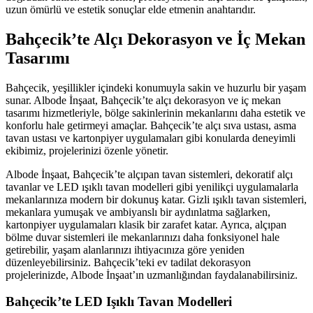
uzun ömürlü ve estetik sonuçlar elde etmenin anahtarıdır.
Bahçecik’te Alçı Dekorasyon ve İç Mekan
Tasarımı
Bahçecik, yeşillikler içindeki konumuyla sakin ve huzurlu bir yaşam
sunar. Albode İnşaat, Bahçecik’te alçı dekorasyon ve iç mekan
tasarımı hizmetleriyle, bölge sakinlerinin mekanlarını daha estetik ve
konforlu hale getirmeyi amaçlar. Bahçecik’te alçı sıva ustası, asma
tavan ustası ve kartonpiyer uygulamaları gibi konularda deneyimli
ekibimiz, projelerinizi özenle yönetir.
Albode İnşaat, Bahçecik’te alçıpan tavan sistemleri, dekoratif alçı
tavanlar ve LED ışıklı tavan modelleri gibi yenilikçi uygulamalarla
mekanlarınıza modern bir dokunuş katar. Gizli ışıklı tavan sistemleri,
mekanlara yumuşak ve ambiyanslı bir aydınlatma sağlarken,
kartonpiyer uygulamaları klasik bir zarafet katar. Ayrıca, alçıpan
bölme duvar sistemleri ile mekanlarınızı daha fonksiyonel hale
getirebilir, yaşam alanlarınızı ihtiyacınıza göre yeniden
düzenleyebilirsiniz. Bahçecik’teki ev tadilat dekorasyon
projelerinizde, Albode İnşaat’ın uzmanlığından faydalanabilirsiniz.
Bahçecik’te LED Işıklı Tavan Modelleri