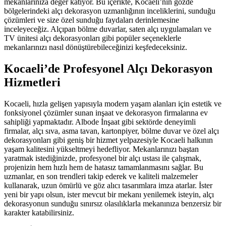
mekanlarınıza değer katıyor. Bu içerikte, Kocaeli’nin gözde
bölgelerindeki alçı dekorasyon uzmanlığının inceliklerini, sunduğu
çözümleri ve size özel sunduğu faydaları derinlemesine
inceleyeceğiz. Alçıpan bölme duvarlar, saten alçı uygulamaları ve
TV ünitesi alçı dekorasyonları gibi popüler seçeneklerle
mekanlarınızı nasıl dönüştürebileceğinizi keşfedeceksiniz.
Kocaeli’de Profesyonel Alçı Dekorasyon
Hizmetleri
Kocaeli, hızla gelişen yapısıyla modern yaşam alanları için estetik ve
fonksiyonel çözümler sunan inşaat ve dekorasyon firmalarına ev
sahipliği yapmaktadır. Albode İnşaat gibi sektörde deneyimli
firmalar, alçı sıva, asma tavan, kartonpiyer, bölme duvar ve özel alçı
dekorasyonları gibi geniş bir hizmet yelpazesiyle Kocaeli halkının
yaşam kalitesini yükseltmeyi hedefliyor. Mekanlarınızı baştan
yaratmak istediğinizde, profesyonel bir alçı ustası ile çalışmak,
projenizin hem hızlı hem de hatasız tamamlanmasını sağlar. Bu
uzmanlar, en son trendleri takip ederek ve kaliteli malzemeler
kullanarak, uzun ömürlü ve göz alıcı tasarımlara imza atarlar. İster
yeni bir yapı olsun, ister mevcut bir mekanı yenilemek isteyin, alçı
dekorasyonun sunduğu sınırsız olasılıklarla mekanınıza benzersiz bir
karakter katabilirsiniz.