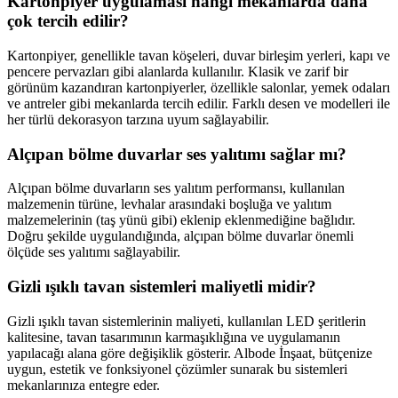
Kartonpiyer uygulaması hangi mekanlarda daha
çok tercih edilir?
Kartonpiyer, genellikle tavan köşeleri, duvar birleşim yerleri, kapı ve
pencere pervazları gibi alanlarda kullanılır. Klasik ve zarif bir
görünüm kazandıran kartonpiyerler, özellikle salonlar, yemek odaları
ve antreler gibi mekanlarda tercih edilir. Farklı desen ve modelleri ile
her türlü dekorasyon tarzına uyum sağlayabilir.
Alçıpan bölme duvarlar ses yalıtımı sağlar mı?
Alçıpan bölme duvarların ses yalıtım performansı, kullanılan
malzemenin türüne, levhalar arasındaki boşluğa ve yalıtım
malzemelerinin (taş yünü gibi) eklenip eklenmediğine bağlıdır.
Doğru şekilde uygulandığında, alçıpan bölme duvarlar önemli
ölçüde ses yalıtımı sağlayabilir.
Gizli ışıklı tavan sistemleri maliyetli midir?
Gizli ışıklı tavan sistemlerinin maliyeti, kullanılan LED şeritlerin
kalitesine, tavan tasarımının karmaşıklığına ve uygulamanın
yapılacağı alana göre değişiklik gösterir. Albode İnşaat, bütçenize
uygun, estetik ve fonksiyonel çözümler sunarak bu sistemleri
mekanlarınıza entegre eder.