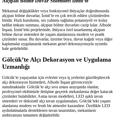
Alçıpan Bölme Duvar Sistemleri İzmit’te
Mekansal değişiklikler veya fonksiyonel ihtiyaçlar doğrultusunda
alçıpan bölme duvarlar, İzmit’te en çok tercih edilen çözümlerden
biridir. Hızlı kurulumu, ses yalıtımı sağlama potansiyeli ve kolay
tadilat imkanı sunması, alçıpan bölme duvarları cazip kılar. Albode
İnşaat, İzmit’teki projelerinde, ihtiyaca özel tasarlanmış alçıpan
bölme duvar sistemleri ile yaşam alanlarınıza modern ve pratik
çözümler sunar. Bu duvarlar, üzerine boya, duvar kağıdı veya diğer
kaplamalar uygulanarak mekanın genel dekorasyonuyla uyumlu
hale getirilebilir.
Gölcük’te Alçı Dekorasyon ve Uygulama
Uzmanlığı
Gölcük’te yaşayanlar için evlerini veya iş yerlerini güzelleştirecek
alçı dekorasyon hizmetleri, Albode İnşaat güvencesiyle
sunulmaktadır. Gölcük’te alçı sıva ustası arayışında olanlar,
profesyonel ekibimizle iletişime geçerek mekanlarına değer katacak
çözümler bulabilirler. Asma tavan modelleri, LED ışıklı tavan
sistemleri ve dekoratif alçı tavan uygulamaları, Gölcük’teki yaşam
alanlarına modern ve ferah bir atmosfer kazandırır. Özellikle LED
aydınlatmalarla desteklenen tavan tasarımları, mekanların
ambiyansını tamamen değiştirebilir.