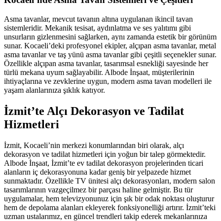
Asma tavanlar, mevcut tavanın altına uygulanan ikincil tavan
sistemleridir. Mekanik tesisat, aydınlatma ve ses yalıtımı gibi
unsurların gizlenmesini sağlarken, aynı zamanda estetik bir görünüm
sunar. Kocaeli’deki profesyonel ekipler, alçıpan asma tavanlar, metal
asma tavanlar ve taş yünü asma tavanlar gibi çeşitli seçenekler sunar.
Özellikle alçıpan asma tavanlar, tasarımsal esnekliği sayesinde her
türlü mekana uyum sağlayabilir. Albode İnşaat, müşterilerinin
ihtiyaçlarına ve zevklerine uygun, modern asma tavan modelleri ile
yaşam alanlarınıza şıklık katıyor.
İzmit’te Alçı Dekorasyon ve Tadilat
Hizmetleri
İzmit, Kocaeli’nin merkezi konumlarından biri olarak, alçı
dekorasyon ve tadilat hizmetleri için yoğun bir talep görmektedir.
Albode İnşaat, İzmit’te ev tadilat dekorasyon projelerinden ticari
alanların iç dekorasyonuna kadar geniş bir yelpazede hizmet
sunmaktadır. Özellikle TV ünitesi alçı dekorasyonları, modern salon
tasarımlarının vazgeçilmez bir parçası haline gelmiştir. Bu tür
uygulamalar, hem televizyonunuz için şık bir odak noktası oluşturur
hem de depolama alanları ekleyerek fonksiyonelliği artırır. İzmit’teki
uzman ustalarımız, en güncel trendleri takip ederek mekanlarınıza