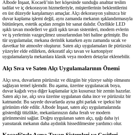
Albode İnşaat, Kocaeli’nin her köşesinde sunduğu anahtar teslim
tadilat ve iç dekorasyon hizmetleriyle, müşterilerinin beklentilerini
en üst düzeyde karşılamayı amaçlar. Alçı dekorasyon yalnızca bir
duvar kaplama işlemi değil, aynı zamanda mekanın ışıklandırmasıyla
bütünleşen, estetik açıdan zengin bir sanat dalıdır. Özellikle LED
ışıklı tavan modelleri ve gizli ışıklı tavan sistemleri, modern evlerin
ve iş yerlerinin vazgeçilmez unsurlarından biri haline gelmiştir. Bu
tür uygulamalar, mekana derinlik katarken aynı zamanda sıcak ve
davetkar bir atmosfer oluşturur. Saten alçı uygulamaları ile pürüzsüz
yüzeyler elde edilirken, dekoratif alçı tavan ve kartonpiyer
uygulamalarıyla mekanlara klasik veya modern detaylar eklenebilir.
Alçı Sıva ve Saten Alçı Uygulamalarının Önemi
Alçı sıva, duvarların pürüzsüz ve düzgün bir yüzeye sahip olmasını
sağlayan temel işlemdir. Bu aşama, üzerine uygulanacak boya,
duvar kağıdı veya diğer kaplamalar için kusursuz bir zemin hazırlar.
Saten alçı ise, alçı sıva üzerine uygulanan daha ince ve pürüzsüz bir
katmandır. Bu sayede duvarlarda ayna gibi parlak ve ipeksi bir
görünüm elde edilir. Albode İnşaat, saten alçı uygulamalarında
gösterdiği titizlikle, mekanlarınızın daha ferah ve modern
görünmesini sağlar. Doğru uygulanan saten alçı, ışığı daha iyi
yansıtarak mekanın daha aydınlık hissedilmesine yardımcı olur.
Kocaeli’nde Asma Tavan Sistemleri ve Çeşitleri