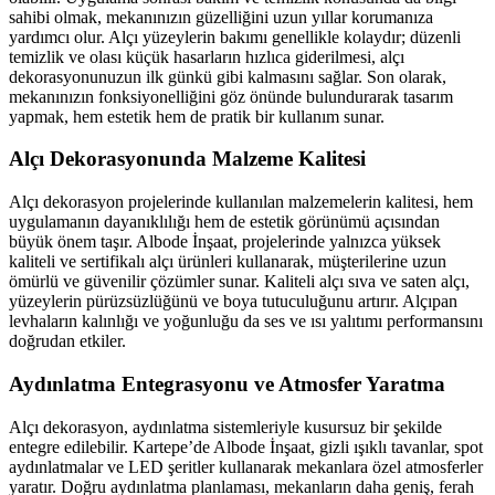
sahibi olmak, mekanınızın güzelliğini uzun yıllar korumanıza
yardımcı olur. Alçı yüzeylerin bakımı genellikle kolaydır; düzenli
temizlik ve olası küçük hasarların hızlıca giderilmesi, alçı
dekorasyonunuzun ilk günkü gibi kalmasını sağlar. Son olarak,
mekanınızın fonksiyonelliğini göz önünde bulundurarak tasarım
yapmak, hem estetik hem de pratik bir kullanım sunar.
Alçı Dekorasyonunda Malzeme Kalitesi
Alçı dekorasyon projelerinde kullanılan malzemelerin kalitesi, hem
uygulamanın dayanıklılığı hem de estetik görünümü açısından
büyük önem taşır. Albode İnşaat, projelerinde yalnızca yüksek
kaliteli ve sertifikalı alçı ürünleri kullanarak, müşterilerine uzun
ömürlü ve güvenilir çözümler sunar. Kaliteli alçı sıva ve saten alçı,
yüzeylerin pürüzsüzlüğünü ve boya tutuculuğunu artırır. Alçıpan
levhaların kalınlığı ve yoğunluğu da ses ve ısı yalıtımı performansını
doğrudan etkiler.
Aydınlatma Entegrasyonu ve Atmosfer Yaratma
Alçı dekorasyon, aydınlatma sistemleriyle kusursuz bir şekilde
entegre edilebilir. Kartepe’de Albode İnşaat, gizli ışıklı tavanlar, spot
aydınlatmalar ve LED şeritler kullanarak mekanlara özel atmosferler
yaratır. Doğru aydınlatma planlaması, mekanların daha geniş, ferah