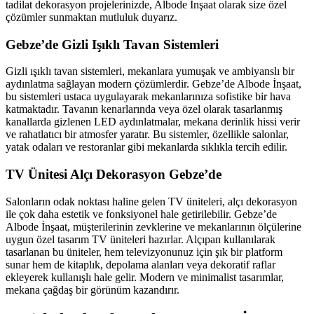
tadilat dekorasyon projelerinizde, Albode İnşaat olarak size özel
çözümler sunmaktan mutluluk duyarız.
Gebze’de Gizli Işıklı Tavan Sistemleri
Gizli ışıklı tavan sistemleri, mekanlara yumuşak ve ambiyanslı bir
aydınlatma sağlayan modern çözümlerdir. Gebze’de Albode İnşaat,
bu sistemleri ustaca uygulayarak mekanlarınıza sofistike bir hava
katmaktadır. Tavanın kenarlarında veya özel olarak tasarlanmış
kanallarda gizlenen LED aydınlatmalar, mekana derinlik hissi verir
ve rahatlatıcı bir atmosfer yaratır. Bu sistemler, özellikle salonlar,
yatak odaları ve restoranlar gibi mekanlarda sıklıkla tercih edilir.
TV Ünitesi Alçı Dekorasyon Gebze’de
Salonların odak noktası haline gelen TV üniteleri, alçı dekorasyon
ile çok daha estetik ve fonksiyonel hale getirilebilir. Gebze’de
Albode İnşaat, müşterilerinin zevklerine ve mekanlarının ölçülerine
uygun özel tasarım TV üniteleri hazırlar. Alçıpan kullanılarak
tasarlanan bu üniteler, hem televizyonunuz için şık bir platform
sunar hem de kitaplık, depolama alanları veya dekoratif raflar
ekleyerek kullanışlı hale gelir. Modern ve minimalist tasarımlar,
mekana çağdaş bir görünüm kazandırır.