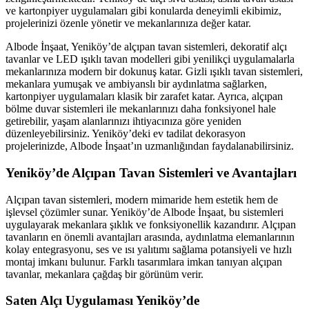
ve kartonpiyer uygulamaları gibi konularda deneyimli ekibimiz,
projelerinizi özenle yönetir ve mekanlarınıza değer katar.
Albode İnşaat, Yeniköy’de alçıpan tavan sistemleri, dekoratif alçı
tavanlar ve LED ışıklı tavan modelleri gibi yenilikçi uygulamalarla
mekanlarınıza modern bir dokunuş katar. Gizli ışıklı tavan sistemleri,
mekanlara yumuşak ve ambiyanslı bir aydınlatma sağlarken,
kartonpiyer uygulamaları klasik bir zarafet katar. Ayrıca, alçıpan
bölme duvar sistemleri ile mekanlarınızı daha fonksiyonel hale
getirebilir, yaşam alanlarınızı ihtiyacınıza göre yeniden
düzenleyebilirsiniz. Yeniköy’deki ev tadilat dekorasyon
projelerinizde, Albode İnşaat’ın uzmanlığından faydalanabilirsiniz.
Yeniköy’de Alçıpan Tavan Sistemleri ve Avantajları
Alçıpan tavan sistemleri, modern mimaride hem estetik hem de
işlevsel çözümler sunar. Yeniköy’de Albode İnşaat, bu sistemleri
uygulayarak mekanlara şıklık ve fonksiyonellik kazandırır. Alçıpan
tavanların en önemli avantajları arasında, aydınlatma elemanlarının
kolay entegrasyonu, ses ve ısı yalıtımı sağlama potansiyeli ve hızlı
montaj imkanı bulunur. Farklı tasarımlara imkan tanıyan alçıpan
tavanlar, mekanlara çağdaş bir görünüm verir.
Saten Alçı Uygulaması Yeniköy’de