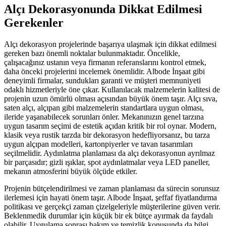
Alçı Dekorasyonunda Dikkat Edilmesi
Gerekenler
Alçı dekorasyon projelerinde başarıya ulaşmak için dikkat edilmesi
gereken bazı önemli noktalar bulunmaktadır. Öncelikle,
çalışacağınız ustanın veya firmanın referanslarını kontrol etmek,
daha önceki projelerini incelemek önemlidir. Albode İnşaat gibi
deneyimli firmalar, sundukları garanti ve müşteri memnuniyeti
odaklı hizmetleriyle öne çıkar. Kullanılacak malzemelerin kalitesi de
projenin uzun ömürlü olması açısından büyük önem taşır. Alçı sıva,
saten alçı, alçıpan gibi malzemelerin standartlara uygun olması,
ileride yaşanabilecek sorunları önler. Mekanınızın genel tarzına
uygun tasarım seçimi de estetik açıdan kritik bir rol oynar. Modern,
klasik veya rustik tarzda bir dekorasyon hedefliyorsanız, bu tarza
uygun alçıpan modelleri, kartonpiyerler ve tavan tasarımları
seçilmelidir. Aydınlatma planlaması da alçı dekorasyonun ayrılmaz
bir parçasıdır; gizli ışıklar, spot aydınlatmalar veya LED paneller,
mekanın atmosferini büyük ölçüde etkiler.
Projenin bütçelendirilmesi ve zaman planlaması da sürecin sorunsuz
ilerlemesi için hayati önem taşır. Albode İnşaat, şeffaf fiyatlandırma
politikası ve gerçekçi zaman çizelgeleriyle müşterilerine güven verir.
Beklenmedik durumlar için küçük bir ek bütçe ayırmak da faydalı
olabilir. Uygulama sonrası bakım ve temizlik konusunda da bilgi