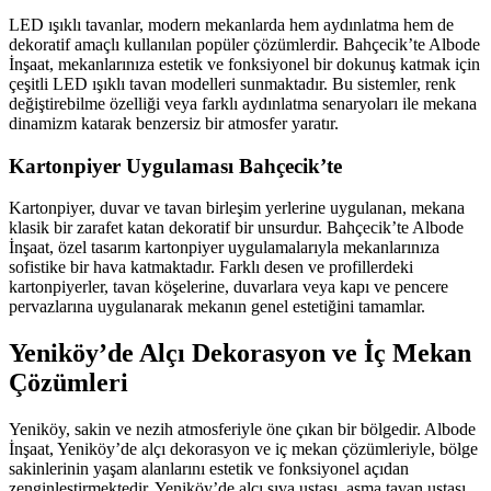
LED ışıklı tavanlar, modern mekanlarda hem aydınlatma hem de
dekoratif amaçlı kullanılan popüler çözümlerdir. Bahçecik’te Albode
İnşaat, mekanlarınıza estetik ve fonksiyonel bir dokunuş katmak için
çeşitli LED ışıklı tavan modelleri sunmaktadır. Bu sistemler, renk
değiştirebilme özelliği veya farklı aydınlatma senaryoları ile mekana
dinamizm katarak benzersiz bir atmosfer yaratır.
Kartonpiyer Uygulaması Bahçecik’te
Kartonpiyer, duvar ve tavan birleşim yerlerine uygulanan, mekana
klasik bir zarafet katan dekoratif bir unsurdur. Bahçecik’te Albode
İnşaat, özel tasarım kartonpiyer uygulamalarıyla mekanlarınıza
sofistike bir hava katmaktadır. Farklı desen ve profillerdeki
kartonpiyerler, tavan köşelerine, duvarlara veya kapı ve pencere
pervazlarına uygulanarak mekanın genel estetiğini tamamlar.
Yeniköy’de Alçı Dekorasyon ve İç Mekan
Çözümleri
Yeniköy, sakin ve nezih atmosferiyle öne çıkan bir bölgedir. Albode
İnşaat, Yeniköy’de alçı dekorasyon ve iç mekan çözümleriyle, bölge
sakinlerinin yaşam alanlarını estetik ve fonksiyonel açıdan
zenginleştirmektedir. Yeniköy’de alçı sıva ustası, asma tavan ustası