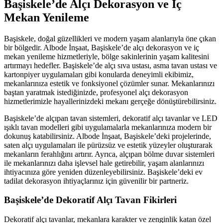
Başiskele’de Alçı Dekorasyon ve İç
Mekan Yenileme
Başiskele, doğal güzellikleri ve modern yaşam alanlarıyla öne çıkan
bir bölgedir. Albode İnşaat, Başiskele’de alçı dekorasyon ve iç
mekan yenileme hizmetleriyle, bölge sakinlerinin yaşam kalitesini
artırmayı hedefler. Başiskele’de alçı sıva ustası, asma tavan ustası ve
kartonpiyer uygulamaları gibi konularda deneyimli ekibimiz,
mekanlarınıza estetik ve fonksiyonel çözümler sunar. Mekanlarınızı
baştan yaratmak istediğinizde, profesyonel alçı dekorasyon
hizmetlerimizle hayallerinizdeki mekanı gerçeğe dönüştürebilirsiniz.
Başiskele’de alçıpan tavan sistemleri, dekoratif alçı tavanlar ve LED
ışıklı tavan modelleri gibi uygulamalarla mekanlarınıza modern bir
dokunuş katabilirsiniz. Albode İnşaat, Başiskele’deki projelerinde,
saten alçı uygulamaları ile pürüzsüz ve estetik yüzeyler oluşturarak
mekanların ferahlığını artırır. Ayrıca, alçıpan bölme duvar sistemleri
ile mekanlarınızı daha işlevsel hale getirebilir, yaşam alanlarınızı
ihtiyacınıza göre yeniden düzenleyebilirsiniz. Başiskele’deki ev
tadilat dekorasyon ihtiyaçlarınız için güvenilir bir partneriz.
Başiskele’de Dekoratif Alçı Tavan Fikirleri
Dekoratif alçı tavanlar, mekanlara karakter ve zenginlik katan özel