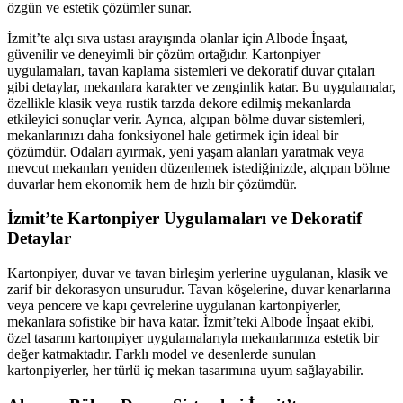
özgün ve estetik çözümler sunar.
İzmit’te alçı sıva ustası arayışında olanlar için Albode İnşaat,
güvenilir ve deneyimli bir çözüm ortağıdır. Kartonpiyer
uygulamaları, tavan kaplama sistemleri ve dekoratif duvar çıtaları
gibi detaylar, mekanlara karakter ve zenginlik katar. Bu uygulamalar,
özellikle klasik veya rustik tarzda dekore edilmiş mekanlarda
etkileyici sonuçlar verir. Ayrıca, alçıpan bölme duvar sistemleri,
mekanlarınızı daha fonksiyonel hale getirmek için ideal bir
çözümdür. Odaları ayırmak, yeni yaşam alanları yaratmak veya
mevcut mekanları yeniden düzenlemek istediğinizde, alçıpan bölme
duvarlar hem ekonomik hem de hızlı bir çözümdür.
İzmit’te Kartonpiyer Uygulamaları ve Dekoratif
Detaylar
Kartonpiyer, duvar ve tavan birleşim yerlerine uygulanan, klasik ve
zarif bir dekorasyon unsurudur. Tavan köşelerine, duvar kenarlarına
veya pencere ve kapı çevrelerine uygulanan kartonpiyerler,
mekanlara sofistike bir hava katar. İzmit’teki Albode İnşaat ekibi,
özel tasarım kartonpiyer uygulamalarıyla mekanlarınıza estetik bir
değer katmaktadır. Farklı model ve desenlerde sunulan
kartonpiyerler, her türlü iç mekan tasarımına uyum sağlayabilir.