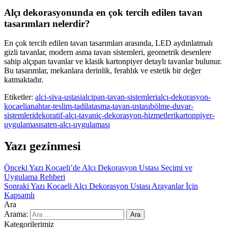
Alçı dekorasyonunda en çok tercih edilen tavan
tasarımları nelerdir?
En çok tercih edilen tavan tasarımları arasında, LED aydınlatmalı
gizli tavanlar, modern asma tavan sistemleri, geometrik desenlere
sahip alçıpan tavanlar ve klasik kartonpiyer detaylı tavanlar bulunur.
Bu tasarımlar, mekanlara derinlik, ferahlık ve estetik bir değer
katmaktadır.
Etiketler:
alci-siva-ustasi
alcipan-tavan-sistemleri
alçı-dekorasyon-
kocaeli
anahtar-teslim-tadilat
asma-tavan-ustası
bölme-duvar-
sistemleri
dekoratif-alçı-tavan
iç-dekorasyon-hizmetleri
kartonpiyer-
uygulaması
saten-alçı-uygulaması
Yazı gezinmesi
Önceki Yazı
Kocaeli’de Alçı Dekorasyon Ustası Seçimi ve
Uygulama Rehberi
Sonraki Yazı
Kocaeli Alçı Dekorasyon Ustası Arayanlar İçin
Kapsamlı
Ara
Arama:
Kategorilerimiz