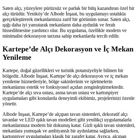
Saten alçı, yüzeylere pürüzsüz ve parlak bir bitiş kazandıran özel bir
alçı türüdür. Yeniköy’de Albode İnşaat, bu uygulamayı ustalıkla
gerçekleştirerek mekanlarınıza zarif bir görünüm sunar. Saten alçı,
ışığı daha iyi yansıtarak mekanların daha aydınlık ve ferah
hissedilmesine yardımcı olur. Bu uygulama, özellikle modern ve
minimalist dekorasyon tarzına sahip mekanlarda tercih edilir.
Kartepe’de Alçı Dekorasyon ve İç Mekan
Yenileme
Kartepe, doğal güzellikleri ve turistik potansiyeliyle bilinen bir
bölgedir. Albode İnşaat, Kartepe’de alçı dekorasyon ve iç mekan
yenileme hizmetleriyle, bölge sakinlerinin ve işletmelerin
mekanlarını estetik ve fonksiyonel açıdan zenginleştirmektedir.
Kartepe’de alçı sıva ustası, asma tavan ustası ve kartonpiyer
uygulamaları gibi konularda deneyimli ekibimiz, projelerinizi özenle
yönetir.
Albode İnşaat, Kartepe’de alçıpan tavan sistemleri, dekoratif alçı
tavanlar ve LED ışıklı tavan modelleri gibi yenilikçi uygulamalarla
mekanlarınıza modern bir dokunuş katar. Gizli ışıklı tavan sistemleri,
mekanlara yumuşak ve ambiyanslı bir aydınlatma sağlarken,
kartonpiyer uygulamaları klasik bir zarafet katar. Ayrıca, alçıpan