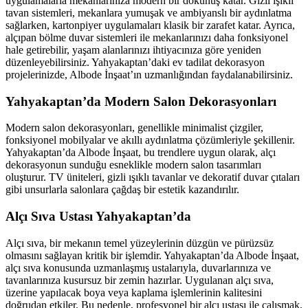
uygulamalarla mekanlarınıza modern bir dokunuş katar. Gizli ışıklı
tavan sistemleri, mekanlara yumuşak ve ambiyanslı bir aydınlatma
sağlarken, kartonpiyer uygulamaları klasik bir zarafet katar. Ayrıca,
alçıpan bölme duvar sistemleri ile mekanlarınızı daha fonksiyonel
hale getirebilir, yaşam alanlarınızı ihtiyacınıza göre yeniden
düzenleyebilirsiniz. Yahyakaptan’daki ev tadilat dekorasyon
projelerinizde, Albode İnşaat’ın uzmanlığından faydalanabilirsiniz.
Yahyakaptan’da Modern Salon Dekorasyonları
Modern salon dekorasyonları, genellikle minimalist çizgiler,
fonksiyonel mobilyalar ve akıllı aydınlatma çözümleriyle şekillenir.
Yahyakaptan’da Albode İnşaat, bu trendlere uygun olarak, alçı
dekorasyonun sunduğu esneklikle modern salon tasarımları
oluşturur. TV üniteleri, gizli ışıklı tavanlar ve dekoratif duvar çıtaları
gibi unsurlarla salonlara çağdaş bir estetik kazandırılır.
Alçı Sıva Ustası Yahyakaptan’da
Alçı sıva, bir mekanın temel yüzeylerinin düzgün ve pürüzsüz
olmasını sağlayan kritik bir işlemdir. Yahyakaptan’da Albode İnşaat,
alçı sıva konusunda uzmanlaşmış ustalarıyla, duvarlarınıza ve
tavanlarınıza kusursuz bir zemin hazırlar. Uygulanan alçı sıva,
üzerine yapılacak boya veya kaplama işlemlerinin kalitesini
doğrudan etkiler. Bu nedenle, profesyonel bir alçı ustası ile çalışmak,