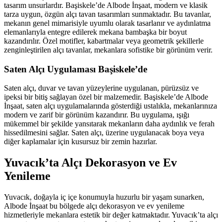
tasarım unsurlardır. Başiskele’de Albode İnşaat, modern ve klasik
tarza uygun, özgün alçı tavan tasarımları sunmaktadır. Bu tavanlar,
mekanın genel mimarisiyle uyumlu olarak tasarlanır ve aydınlatma
elemanlarıyla entegre edilerek mekana bambaşka bir boyut
kazandırılır. Özel motifler, kabartmalar veya geometrik şekillerle
zenginleştirilen alçı tavanlar, mekanlara sofistike bir görünüm verir.
Saten Alçı Uygulaması Başiskele’de
Saten alçı, duvar ve tavan yüzeylerine uygulanan, pürüzsüz ve
ipeksi bir bitiş sağlayan özel bir malzemedir. Başiskele’de Albode
İnşaat, saten alçı uygulamalarında gösterdiği ustalıkla, mekanlarınıza
modern ve zarif bir görünüm kazandırır. Bu uygulama, ışığı
mükemmel bir şekilde yansıtarak mekanların daha aydınlık ve ferah
hissedilmesini sağlar. Saten alçı, üzerine uygulanacak boya veya
diğer kaplamalar için kusursuz bir zemin hazırlar.
Yuvacık’ta Alçı Dekorasyon ve Ev
Yenileme
Yuvacık, doğayla iç içe konumuyla huzurlu bir yaşam sunarken,
Albode İnşaat bu bölgede alçı dekorasyon ve ev yenileme
hizmetleriyle mekanlara estetik bir değer katmaktadır. Yuvacık’ta alçı