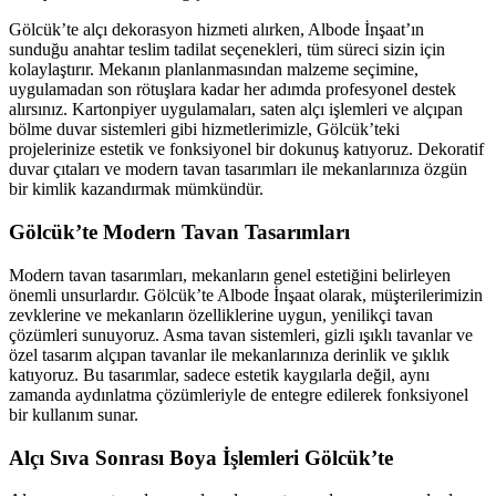
Gölcük’te alçı dekorasyon hizmeti alırken, Albode İnşaat’ın
sunduğu anahtar teslim tadilat seçenekleri, tüm süreci sizin için
kolaylaştırır. Mekanın planlanmasından malzeme seçimine,
uygulamadan son rötuşlara kadar her adımda profesyonel destek
alırsınız. Kartonpiyer uygulamaları, saten alçı işlemleri ve alçıpan
bölme duvar sistemleri gibi hizmetlerimizle, Gölcük’teki
projelerinize estetik ve fonksiyonel bir dokunuş katıyoruz. Dekoratif
duvar çıtaları ve modern tavan tasarımları ile mekanlarınıza özgün
bir kimlik kazandırmak mümkündür.
Gölcük’te Modern Tavan Tasarımları
Modern tavan tasarımları, mekanların genel estetiğini belirleyen
önemli unsurlardır. Gölcük’te Albode İnşaat olarak, müşterilerimizin
zevklerine ve mekanların özelliklerine uygun, yenilikçi tavan
çözümleri sunuyoruz. Asma tavan sistemleri, gizli ışıklı tavanlar ve
özel tasarım alçıpan tavanlar ile mekanlarınıza derinlik ve şıklık
katıyoruz. Bu tasarımlar, sadece estetik kaygılarla değil, aynı
zamanda aydınlatma çözümleriyle de entegre edilerek fonksiyonel
bir kullanım sunar.
Alçı Sıva Sonrası Boya İşlemleri Gölcük’te