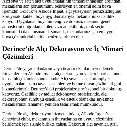
Alçı sıva ve saten alçı uygulamalarının tamamlanmasının ardından,
mekanların son görünümünü belirleyen en önemli adım boya
işlemidir. Gölcük’te Albode İnşaat, alçı yüzeylerin pürüzsüzlüğünü
koruyarak, kaliteli boya uygulamalarıyla mekanlarınıza canlılık
katıyor. Uygulanan boyanın rengi ve dokusu, mekanın genel
atmosferini doğrudan etkiler. Uzman ekibimiz, renk seçimi
konusunda da danışmanlık sunarak, mekanlarınız için en uygun
boya çözümlerini belirlemenize yardımcı olur.
Derince’de Alçı Dekorasyon ve İç Mimari
Çözümleri
Derince’de yaşam alanlarını veya ticari mekanlarını yenilemek
isteyenler için Albode İnşaat, alçı dekorasyon ve iç mimari alanında
kapsamlı çözümler sunmaktadır. Alçı sıva ustası, kartonpiyer
uygulamaları, asma tavan sistemleri ve bölme duvar çözümleri gibi
hizmetlerimizle Derince’deki projelerinize profesyonel bir dokunuş
katıyoruz. Özellikle ev tadilat dekorasyon projelerinde, alçı
dekorasyonun sunduğu esneklik ve estetik olanaklar sayesinde
mekanlarınızı tamamen yeniden tasarlamak mümkündür.
Derince’de alçı dekorasyon hizmeti alırken, Albode İnşaat’ın
deneyimli ekibi, mekanınızın ihtiyaçlarına en uygun çözümleri
belirlemek için sizinle birlikte çalışır. Dekoratif alçı tavanlar, gizli