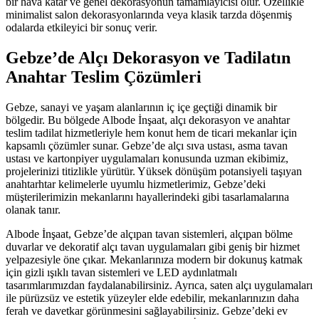
bir hava katar ve genel dekorasyonun tamamlayıcısı olur. Özellikle
minimalist salon dekorasyonlarında veya klasik tarzda döşenmiş
odalarda etkileyici bir sonuç verir.
Gebze’de Alçı Dekorasyon ve Tadilatın
Anahtar Teslim Çözümleri
Gebze, sanayi ve yaşam alanlarının iç içe geçtiği dinamik bir
bölgedir. Bu bölgede Albode İnşaat, alçı dekorasyon ve anahtar
teslim tadilat hizmetleriyle hem konut hem de ticari mekanlar için
kapsamlı çözümler sunar. Gebze’de alçı sıva ustası, asma tavan
ustası ve kartonpiyer uygulamaları konusunda uzman ekibimiz,
projelerinizi titizlikle yürütür. Yüksek dönüşüm potansiyeli taşıyan
anahtarhtar kelimelerle uyumlu hizmetlerimiz, Gebze’deki
müşterilerimizin mekanlarını hayallerindeki gibi tasarlamalarına
olanak tanır.
Albode İnşaat, Gebze’de alçıpan tavan sistemleri, alçıpan bölme
duvarlar ve dekoratif alçı tavan uygulamaları gibi geniş bir hizmet
yelpazesiyle öne çıkar. Mekanlarınıza modern bir dokunuş katmak
için gizli ışıklı tavan sistemleri ve LED aydınlatmalı
tasarımlarımızdan faydalanabilirsiniz. Ayrıca, saten alçı uygulamaları
ile pürüzsüz ve estetik yüzeyler elde edebilir, mekanlarınızın daha
ferah ve davetkar görünmesini sağlayabilirsiniz. Gebze’deki ev