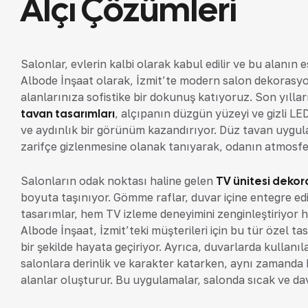
Alçı Çözümleri
Salonlar, evlerin kalbi olarak kabul edilir ve bu alanın
Albode İnşaat olarak, İzmit’te modern salon dekorasy
alanlarınıza sofistike bir dokunuş katıyoruz. Son yılla
tavan tasarımları
, alçıpanın düzgün yüzeyi ve gizli L
ve aydınlık bir görünüm kazandırıyor. Düz tavan uygula
zarifçe gizlenmesine olanak tanıyarak, odanın atmosferini
Salonların odak noktası haline gelen
TV ünitesi dekor
boyuta taşınıyor. Gömme raflar, duvar içine entegre edil
tasarımlar, hem TV izleme deneyimini zenginleştiriyor 
Albode İnşaat, İzmit’teki müşterileri için bu tür özel
bir şekilde hayata geçiriyor. Ayrıca, duvarlarda kullanı
salonlara derinlik ve karakter katarken, aynı zamanda ki
alanlar oluşturur. Bu uygulamalar, salonda sıcak ve dav