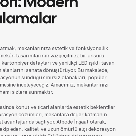
syon: Modern
ulamalar
aratmak, mekanlarınıza estetik ve fonksiyonellik
mekân tasarımlarının vazgeçilmez bir unsuru
kartonpiyer detayları ve yenilikçi LED ışıklı tavan
am alanlarını sanata dönüştürüyor. Bu makalede,
ekorasyonun sunduğu sınırsız olanakları, popüler
lemesine inceleyeceğiz. Amacımız, mekanlarınızı
lhamı sizlere sunmaktır.
resinde konut ve ticari alanlarda estetik beklentiler
dekorasyon çözümleri, mekanlara değer katmanın
onel avantajlar da sağlıyor. Albode İnşaat olarak,
takip eden, kaliteli ve uzun ömürlü alçı dekorasyon