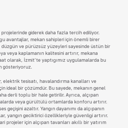
rojelerinde giderek daha fazla tercih ediliyor.
uğu avantajlar, mekan sahipleri için önemli birer
r, düzgün ve pürüzsüz yüzeyleri sayesinde üstün bir
ya veya kaplamanın kalitesini artırır, mekana
aat olarak, İzmit’te yaptığımız uygulamalarda bu
n gösteriyoruz.
, elektrik tesisatı, havalandırma kanalları ve
için ideal bir çözümdür. Bu sayede, mekanın genel
derli toplu bir hale getirilir. Ayrıca, alçıpan
binalarda veya gürültülü ortamlarda konforu artırır.
es geçişini azaltır. Yangın dayanımı da alçıpanın
r, yangın geciktirici özellikleriyle güvenliği artırır.
 projeler için alçıpan tavanları akıllı bir yatırım