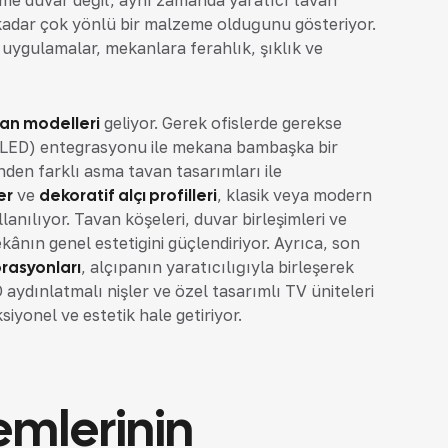
ölme duvar değil, aynı zamanda yaratıcı tavan
kadar çok yönlü bir malzeme olduğunu gösteriyor.
bu uygulamalar, mekanlara ferahlık, şıklık ve
an modelleri
geliyor. Gerek ofislerde gerekse
a (LED) entegrasyonu ile mekana bambaşka bir
nden farklı asma tavan tasarımları ile
er
ve
dekoratif alçı profilleri
, klasik veya modern
lanılıyor. Tavan köşeleri, duvar birleşimleri ve
ânın genel estetiğini güçlendiriyor. Ayrıca, son
orasyonları
, alçıpanın yaratıcılığıyla birleşerek
aydınlatmalı nişler ve özel tasarımlı TV üniteleri
iyonel ve estetik hale getiriyor.
emlerinin