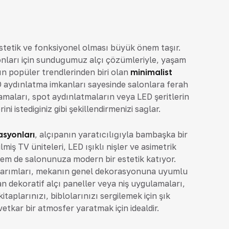
 estetik ve fonksiyonel olması büyük önem taşır.
onları için sunduğumuz alçı çözümleriyle, yaşam
rın popüler trendlerinden biri olan
minimalist
ED aydınlatma imkanları sayesinde salonlara ferah
maları, spot aydınlatmaların veya LED şeritlerin
 istediğiniz gibi şekillendirmenizi sağlar.
asyonları
, alçıpanın yaratıcılığıyla bambaşka bir
miş TV üniteleri, LED ışıklı nişler ve asimetrik
hem de salonunuza modern bir estetik katıyor.
 tasarımları, mekanın genel dekorasyonuna uyumlu
lan dekoratif alçı paneller veya niş uygulamaları,
taplarınızı, biblolarınızı sergilemek için şık
etkar bir atmosfer yaratmak için idealdir.