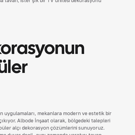
a tavan, ister şık bir TV ünitesi dekorasyonu
ekorasyonun
üler
on uygulamaları, mekanlara modern ve estetik bir
çıkıyor. Albode İnşaat olarak, bölgedeki talepleri
püler alçı dekorasyon çözümlerini sunuyoruz.