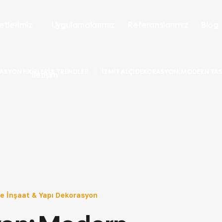
etlerimiz
Uygulamalarımız
Referanslarımız
Blog
SYON FIKIRLERI & TRENDLER
İZMIT ALÇI DEKORASYON: MODERN T
İletişim
e İnşaat & Yapı Dekorasyon