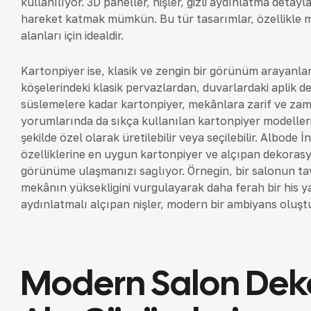
kullanılıyor. 3D paneller, nişler, gizli aydınlatma detayl
hareket katmak mümkün. Bu tür tasarımlar, özellikle mo
alanları için idealdir.
Kartonpiyer ise, klasik ve zengin bir görünüm arayanlar
köşelerindeki klasik pervazlardan, duvarlardaki aplik d
süslemelere kadar kartonpiyer, mekânlara zarif ve zama
yorumlarında da sıkça kullanılan kartonpiyer modelle
şekilde özel olarak üretilebilir veya seçilebilir. Albode
özelliklerine en uygun kartonpiyer ve alçıpan dekorasy
görünüme ulaşmanızı sağlıyor. Örneğin, bir salonun ta
mekânın yüksekliğini vurgulayarak daha ferah bir his ya
aydınlatmalı alçıpan nişler, modern bir ambiyans oluşt
Modern Salon Deko