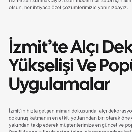
hizmetleri sunmaktayız. İster modern bir salon için asm
olsun, her ihtiyaca özel çözümlerimizle yanınızdayız.
İzmit’te Alçı D
Yükselişi Ve Pop
Uygulamalar
İzmit’in hızla gelişen mimari dokusunda, alçı dekorasy
dokunuş katmanın en etkili yollarından biri olarak öne 
yakından takip ederek müşterilerimize en güncel ve po