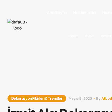
Ana Sayfa
Hakkımızda
Hizm
HOME
BLOG
DEKORA
Dekorasyon Fikirleri & Trendler
Mayıs 9, 2026
By
Albod