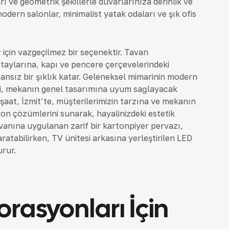
arı ve geometrik şekillerle duvarlarınıza derinlik ve
dern salonlar, minimalist yatak odaları ve şık ofis
 için vazgeçilmez bir seçenektir. Tavan
etaylarına, kapı ve pencere çerçevelerindeki
nsız bir şıklık katar. Geleneksel mimarinin modern
ri, mekanın genel tasarımına uyum sağlayacak
 İnşaat, İzmit’te, müşterilerimizin tarzına ve mekanın
on çözümlerini sunarak, hayalinizdeki estetik
vanına uygulanan zarif bir kartonpiyer pervazı,
ratabilirken, TV ünitesi arkasına yerleştirilen LED
urur.
rasyonları İçin