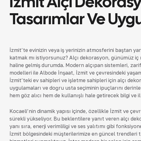
İzmit Alçı Dekora
Tasarımlar Ve Uyg
İzmit’te evinizin veya iş yerinizin atmosferini baştan y
katmak mı istiyorsunuz? Alçı dekorasyon, günümüz iç 
haline gelmiş durumda. Modern alçıpan sistemleri, zarif 
modelleri ile Albode İnşaat, İzmit ve çevresindeki yaş
İzmit’teki ev sahipleri ve işletme sahipleri için alçı d
uygulamaları ve doğru usta seçiminin ipuçlarını derin
hem göz alıcı hem de kullanışlı hale getirecek bilgi ve i
Kocaeli’nin dinamik yapısı içinde, özellikle İzmit ve çev
sürekli yükseliyor. Bu beklentilere yanıt veren alçı 
yanı sıra, enerji verimliliği ve ses yalıtımı gibi fonksiy
İzmit bölgesindeki müşterilerimize en güncel trendleri 