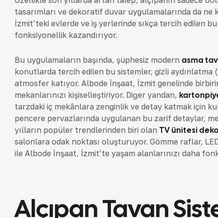
Özellikle son yıllarda artan talep, alçıpanın sadece b
tasarımları ve dekoratif duvar uygulamalarında da ne 
İzmit’teki evlerde ve iş yerlerinde sıkça tercih edilen 
fonksiyonellik kazandırıyor.
Bu uygulamaların başında, şüphesiz modern
asma tav
konutlarda tercih edilen bu sistemler, gizli aydınlatm
atmosfer katıyor. Albode İnşaat, İzmit genelinde birbiri
mekanlarınızı kişiselleştiriyor. Diğer yandan,
kartonpiy
tarzdaki iç mekânlara zenginlik ve detay katmak için kul
pencere pervazlarında uygulanan bu zarif detaylar, mek
yılların popüler trendlerinden biri olan
TV ünitesi dek
salonlara odak noktası oluşturuyor. Gömme raflar, LED 
ile Albode İnşaat, İzmit’te yaşam alanlarınızı daha fonks
Alçıpan Tavan Sist