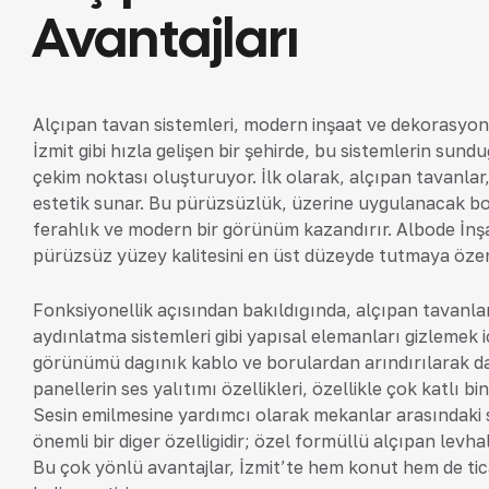
Avantajları
Alçıpan tavan sistemleri, modern inşaat ve dekorasyon p
İzmit gibi hızla gelişen bir şehirde, bu sistemlerin sund
çekim noktası oluşturuyor. İlk olarak, alçıpan tavanla
estetik sunar. Bu pürüzsüzlük, üzerine uygulanacak bo
ferahlık ve modern bir görünüm kazandırır. Albode İnş
pürüzsüz yüzey kalitesini en üst düzeyde tutmaya öze
Fonksiyonellik açısından bakıldığında, alçıpan tavanlar
aydınlatma sistemleri gibi yapısal elemanları gizlemek 
görünümü dağınık kablo ve borulardan arındırılarak daha 
panellerin ses yalıtımı özellikleri, özellikle çok katlı 
Sesin emilmesine yardımcı olarak mekanlar arasındaki s
önemli bir diğer özelliğidir; özel formüllü alçıpan levhala
Bu çok yönlü avantajlar, İzmit’te hem konut hem de ticari