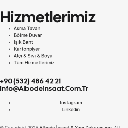
Hizmetlerimiz
Asma Tavan
Bölme Duvar
Işık Bant
Kartonpiyer
Alçı & Sıvı & Boya
Tüm Hizmetlerimiz
+90 (532) 486 42 21
Info@albodeinsaat.com.tr
Instagram
Linkedin
© Copyright 2025
Albode İnşaat & Yapı Dekorasyon
. All