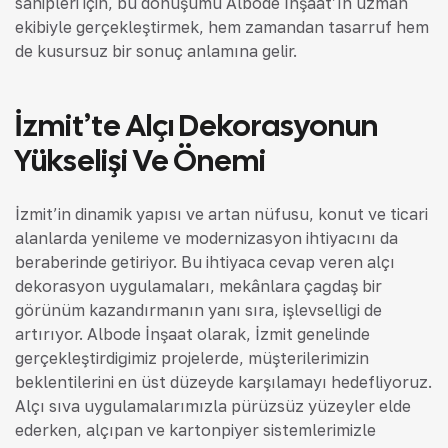
sahipleri için, bu dönüşümü Albode İnşaat’ın uzman
ekibiyle gerçekleştirmek, hem zamandan tasarruf hem
de kusursuz bir sonuç anlamına gelir.
İzmit’te Alçı Dekorasyonun
Yükselişi Ve Önemi
İzmit’in dinamik yapısı ve artan nüfusu, konut ve ticari
alanlarda yenileme ve modernizasyon ihtiyacını da
beraberinde getiriyor. Bu ihtiyaca cevap veren alçı
dekorasyon uygulamaları, mekânlara çağdaş bir
görünüm kazandırmanın yanı sıra, işlevselliği de
artırıyor. Albode İnşaat olarak, İzmit genelinde
gerçekleştirdiğimiz projelerde, müşterilerimizin
beklentilerini en üst düzeyde karşılamayı hedefliyoruz.
Alçı sıva uygulamalarımızla pürüzsüz yüzeyler elde
ederken, alçıpan ve kartonpiyer sistemlerimizle