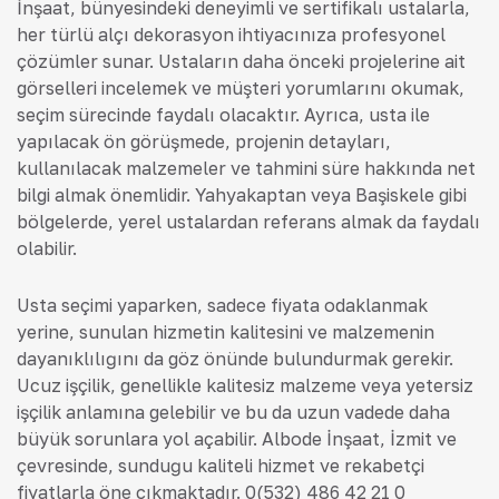
İnşaat, bünyesindeki deneyimli ve sertifikalı ustalarla,
her türlü alçı dekorasyon ihtiyacınıza profesyonel
çözümler sunar. Ustaların daha önceki projelerine ait
görselleri incelemek ve müşteri yorumlarını okumak,
seçim sürecinde faydalı olacaktır. Ayrıca, usta ile
yapılacak ön görüşmede, projenin detayları,
kullanılacak malzemeler ve tahmini süre hakkında net
bilgi almak önemlidir. Yahyakaptan veya Başiskele gibi
bölgelerde, yerel ustalardan referans almak da faydalı
olabilir.
Usta seçimi yaparken, sadece fiyata odaklanmak
yerine, sunulan hizmetin kalitesini ve malzemenin
dayanıklılığını da göz önünde bulundurmak gerekir.
Ucuz işçilik, genellikle kalitesiz malzeme veya yetersiz
işçilik anlamına gelebilir ve bu da uzun vadede daha
büyük sorunlara yol açabilir. Albode İnşaat, İzmit ve
çevresinde, sunduğu kaliteli hizmet ve rekabetçi
fiyatlarla öne çıkmaktadır. 0(532) 486 42 21 0