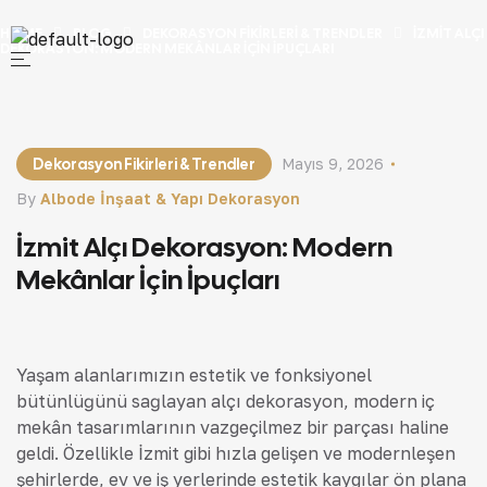
HOME
BLOG
DEKORASYON FIKIRLERI & TRENDLER
İZMIT ALÇI
DEKORASYON: MODERN MEKÂNLAR İÇIN İPUÇLARI
Dekorasyon Fikirleri & Trendler
Mayıs 9, 2026
By
Albode İnşaat & Yapı Dekorasyon
İzmit Alçı Dekorasyon: Modern
Mekânlar İçin İpuçları
Yaşam alanlarımızın estetik ve fonksiyonel
bütünlüğünü sağlayan alçı dekorasyon, modern iç
mekân tasarımlarının vazgeçilmez bir parçası haline
geldi. Özellikle İzmit gibi hızla gelişen ve modernleşen
şehirlerde, ev ve iş yerlerinde estetik kaygılar ön plana