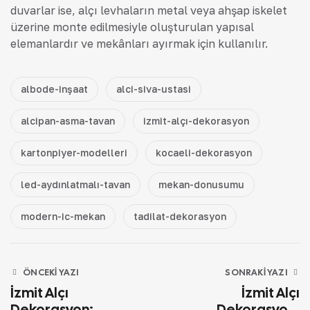
duvarlar ise, alçı levhaların metal veya ahşap iskelet
üzerine monte edilmesiyle oluşturulan yapısal
elemanlardır ve mekânları ayırmak için kullanılır.
albode-inşaat
alci-siva-ustasi
alcipan-asma-tavan
izmit-alçı-dekorasyon
kartonpiyer-modelleri
kocaeli-dekorasyon
led-aydınlatmalı-tavan
mekan-donusumu
modern-ic-mekan
tadilat-dekorasyon
ÖNCEKI YAZI
SONRAKI YAZI
İzmit Alçı
İzmit Alçı
Dekorasyon:
Dekorasyon: