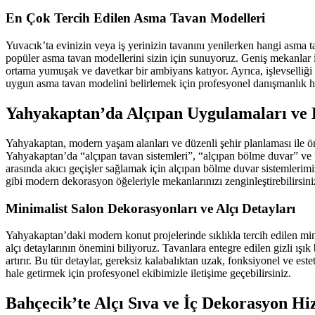
En Çok Tercih Edilen Asma Tavan Modelleri
Yuvacık’ta evinizin veya iş yerinizin tavanını yenilerken hangi asma
popüler asma tavan modellerini sizin için sunuyoruz. Geniş mekanlar iç
ortama yumuşak ve davetkar bir ambiyans katıyor. Ayrıca, işlevselliği 
uygun asma tavan modelini belirlemek için profesyonel danışmanlık hi
Yahyakaptan’da Alçıpan Uygulamaları ve 
Yahyakaptan, modern yaşam alanları ve düzenli şehir planlaması ile ön
Yahyakaptan’da “alçıpan tavan sistemleri”, “alçıpan bölme duvar” ve 
arasında akıcı geçişler sağlamak için alçıpan bölme duvar sistemlerimiz
gibi modern dekorasyon öğeleriyle mekanlarınızı zenginleştirebilirsini
Minimalist Salon Dekorasyonları ve Alçı Detayları
Yahyakaptan’daki modern konut projelerinde sıklıkla tercih edilen min
alçı detaylarının önemini biliyoruz. Tavanlara entegre edilen gizli ışık 
artırır. Bu tür detaylar, gereksiz kalabalıktan uzak, fonksiyonel ve es
hale getirmek için profesyonel ekibimizle iletişime geçebilirsiniz.
Bahçecik’te Alçı Sıva ve İç Dekorasyon Hi