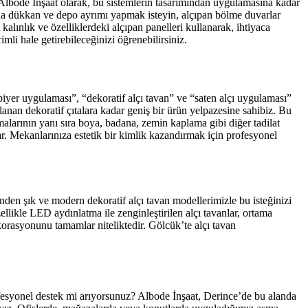
. Albode İnşaat olarak, bu sistemlerin tasarımından uygulamasına kadar
nızda dükkan ve depo ayrımı yapmak isteyin, alçıpan bölme duvarlar
 kalınlık ve özelliklerdeki alçıpan panelleri kullanarak, ihtiyaca
li hale getirebileceğinizi öğrenebilirsiniz.
npiyer uygulaması”, “dekoratif alçı tavan” ve “saten alçı uygulaması”
nan dekoratif çıtalara kadar geniş bir ürün yelpazesine sahibiz. Bu
malarının yanı sıra boya, badana, zemin kaplama gibi diğer tadilat
mlar. Mekanlarınıza estetik bir kimlik kazandırmak için profesyonel
nden şık ve modern dekoratif alçı tavan modellerimizle bu isteğinizi
ikle LED aydınlatma ile zenginleştirilen alçı tavanlar, ortama
orasyonunu tamamlar niteliktedir. Gölcük’te alçı tavan
ofesyonel destek mi arıyorsunuz? Albode İnşaat, Derince’de bu alanda