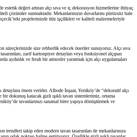
estetik değeri artıran alçı sıva ve iç dekorasyon hizmetlerine ihtiyaç
liteli çözümler sunmaktadır. Mekanlarınızın duvarlarını pürüzsüz hale
cik’teki projelerinizde titiz işçilikleri ve kaliteli malzemeleriyle
 süreçlerinizde size rehberlik edecek öneriler sunuyoruz. Alçı sıva
asarımları, zarif kartonpiyer detayları veya fonksiyonel alçıpan
arda aydınlık ve ferah bir atmosfer yaratmak için alçı uygulamaları
k detaylara önem verirler. Albode İnşaat, Yeniköy’de “dekoratif alçı
 bir dokunuş katacak gizli ışıklı tavan sistemlerimiz, ortama
Yeniköy’de tavanlarınızı sanatsal birer yapıya dönüştürmek ve
on trendleri takip eden modern tavan tasarımları ile mekanlarınıza
ın odak noktası haline getiriyoruz. Özellikle gizli ışıklı tavanlar,