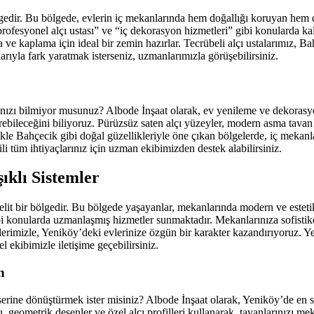
gedir. Bu bölgede, evlerin iç mekanlarında hem doğallığı koruyan hem de 
rofesyonel alçı ustası” ve “iç dekorasyon hizmetleri” gibi konularda ka
e kaplama için ideal bir zemin hazırlar. Tecrübeli alçı ustalarımız, Bahçe
rıyla fark yaratmak isterseniz, uzmanlarımızla görüşebilirsiniz.
ınızı bilmiyor musunuz? Albode İnşaat olarak, ev yenileme ve dekorasyon
bileceğini biliyoruz. Pürüzsüz saten alçı yüzeyler, modern asma tavan t
kle Bahçecik gibi doğal güzellikleriyle öne çıkan bölgelerde, iç mekanl
i tüm ihtiyaçlarınız için uzman ekibimizden destek alabilirsiniz.
ıklı Sistemler
 elit bir bölgedir. Bu bölgede yaşayanlar, mekanlarında modern ve esteti
ibi konularda uzmanlaşmış hizmetler sunmaktadır. Mekanlarınıza sofistike
llerimizle, Yeniköy’deki evlerinize özgün bir karakter kazandırıyoruz. 
ekibimizle iletişime geçebilirsiniz.
n
serine dönüştürmek ister misiniz? Albode İnşaat olarak, Yeniköy’de en s
ometrik desenler ve özel alçı profilleri kullanarak, tavanlarınızı mekan