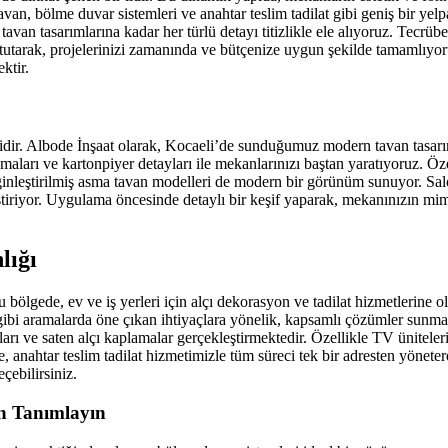
avan, bölme duvar sistemleri ve anahtar teslim tadilat gibi geniş bir yelp
van tasarımlarına kadar her türlü detayı titizlikle ele alıyoruz. Tecrüb
utarak, projelerinizi zamanında ve bütçenize uygun şekilde tamamlıyoru
ktir.
ridir. Albode İnşaat olarak, Kocaeli’de sunduğumuz modern tavan tasarım
amaları ve kartonpiyer detayları ile mekanlarınızı baştan yaratıyoruz. Özel
eştirilmiş asma tavan modelleri de modern bir görünüm sunuyor. Salonlar
leştiriyor. Uygulama öncesinde detaylı bir keşif yaparak, mekanınızın mim
lığı
bölgede, ev ve iş yerleri için alçı dekorasyon ve tadilat hizmetlerine ol
t” gibi aramalarda öne çıkan ihtiyaçlara yönelik, kapsamlı çözümler su
rı ve saten alçı kaplamalar gerçekleştirmektedir. Özellikle TV üniteleri 
, anahtar teslim tadilat hizmetimizle tüm süreci tek bir adresten yöneter
çebilirsiniz.
en Tanımlayın