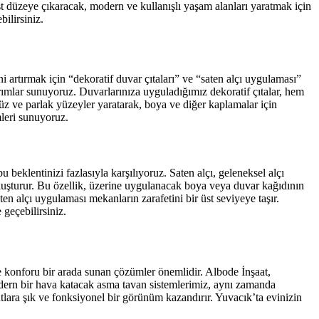
üst düzeye çıkaracak, modern ve kullanışlı yaşam alanları yaratmak için
ilirsiniz.
ini artırmak için “dekoratif duvar çıtaları” ve “saten alçı uygulaması”
rımlar sunuyoruz. Duvarlarınıza uyguladığımız dekoratif çıtalar, hem
z ve parlak yüzeyler yaratarak, boya ve diğer kaplamalar için
mleri sunuyoruz.
beklentinizi fazlasıyla karşılıyoruz. Saten alçı, geleneksel alçı
oluşturur. Bu özellik, üzerine uygulanacak boya veya duvar kağıdının
n alçı uygulaması mekanların zarafetini bir üst seviyeye taşır.
geçebilirsiniz.
 ve konforu bir arada sunan çözümler önemlidir. Albode İnşaat,
dern bir hava katacak asma tavan sistemlerimiz, aynı zamanda
utlara şık ve fonksiyonel bir görünüm kazandırır. Yuvacık’ta evinizin