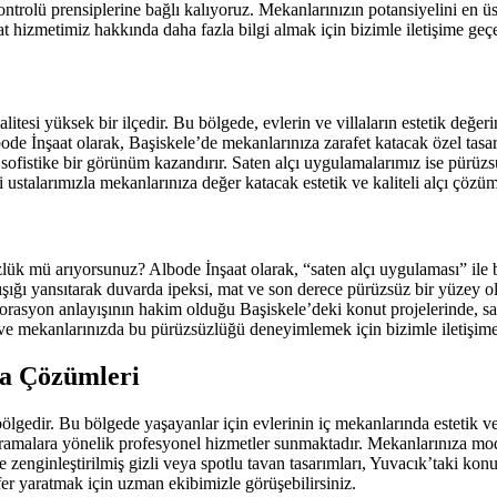
kontrolü prensiplerine bağlı kalıyoruz. Mekanlarınızın potansiyelini en 
t hizmetimiz hakkında daha fazla bilgi almak için bizimle iletişime geçeb
litesi yüksek bir ilçedir. Bu bölgede, evlerin ve villaların estetik değer
ode İnşaat olarak, Başiskele’de mekanlarınıza zarafet katacak özel tasa
fistike bir görünüm kazandırır. Saten alçı uygulamalarımız ise pürüzsü
ustalarımızla mekanlarınıza değer katacak estetik ve kaliteli alçı çözü
ük mü arıyorsunuz? Albode İnşaat olarak, “saten alçı uygulaması” ile bu 
, ışığı yansıtarak duvarda ipeksi, mat ve son derece pürüzsüz bir yüzey 
rasyon anlayışının hakim olduğu Başiskele’deki konut projelerinde, sate
ve mekanlarınızda bu pürüzsüzlüğü deneyimlemek için bizimle iletişime 
a Çözümleri
r bölgedir. Bu bölgede yaşayanlar için evlerinin iç mekanlarında estetik
 aramalara yönelik profesyonel hizmetler sunmaktadır. Mekanlarınıza mo
 zenginleştirilmiş gizli veya spotlu tavan tasarımları, Yuvacık’taki kon
fer yaratmak için uzman ekibimizle görüşebilirsiniz.