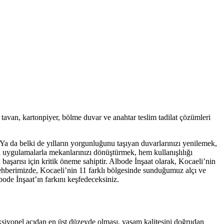
tavan, kartonpiyer, bölme duvar ve anahtar teslim tadilat çözümleri
 Ya da belki de yılların yorgunluğunu taşıyan duvarlarınızı yenilemek,
bi uygulamalarla mekanlarınızı dönüştürmek, hem kullanışlılığı
aşarısı için kritik öneme sahiptir. Albode İnşaat olarak, Kocaeli’nin
rehberimizde, Kocaeli’nin 11 farklı bölgesinde sunduğumuz alçı ve
ode İnşaat’ın farkını keşfedeceksiniz.
onksiyonel açıdan en üst düzeyde olması, yaşam kalitesini doğrudan