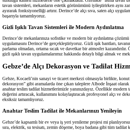
sunduğu kaliteli hizmetlerle öne çıkmaktadır. Özellikle “asma tavan 
tavan sistemleri, mekanların estetik görünümünü iyileştirirken aynı za
ayırarak fonksiyonelliği artırır. Derince’de alçı sıva, saten alçı uygula
başarıyla tamamlıyoruz.
Gizli Işıklı Tavan Sistemleri ile Modern Aydınlatma
Derince’de mekanlarınıza sofistike ve modern bir aydınlatma çözümü ekl
uygulamasını Derince’de gerçekleştiriyoruz. Gizli ışık bantları, tava
parlama olmadan, ortama sıcak ve davetkar bir atmosfer kazandırılır. Öz
gizli ışıklı tavan uygulamalarımız hakkında detaylı bilgi almak ve meka
Gebze’de Alçı Dekorasyon ve Tadilat Hizm
Gebze, Kocaeli’nin sanayi ve ticaret merkezi olmasıyla birlikte, konut v
dekorasyon” gibi aramalarda öne çıkan taleplere Albode İnşaat olarak
anahtar teslim tadilat hizmetlerimizle yanınızdayız. Özellikle modern 
değerini artıracak, kullanımını kolaylaştıracak profesyonel alçı ve dek
eksiksiz tamamlıyoruz.
Anahtar Teslim Tadilat ile Mekanlarınızı Yenileyin
Gebze’de kapsamlı bir ev veya iş yeri yenileme projesi mi planlıyorsun
sıra, elektrik, su tesisatı, zemin döşeme, boya badana gibi tüm tadilat