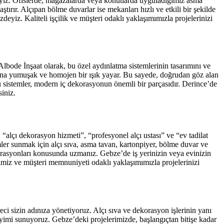
ğıyız. Ofislerde, mağazalarda veya konutlarda uyguladığımız asma
rır. Alçıpan bölme duvarlar ise mekanları hızlı ve etkili bir şekilde
zdeyiz. Kaliteli işçilik ve müşteri odaklı yaklaşımımızla projelerinizi
Albode İnşaat olarak, bu özel aydınlatma sistemlerinin tasarımını ve
ekana yumuşak ve homojen bir ışık yayar. Bu sayede, doğrudan göz alan
 bu sistemler, modern iç dekorasyonun önemli bir parçasıdır. Derince’de
siniz.
, “alçı dekorasyon hizmeti”, “profesyonel alçı ustası” ve “ev tadilat
er sunmak için alçı sıva, asma tavan, kartonpiyer, bölme duvar ve
ekorasyonları konusunda uzmanız. Gebze’de iş yerinizin veya evinizin
iğimiz ve müşteri memnuniyeti odaklı yaklaşımımızla projelerinizi
ci sizin adınıza yönetiyoruz. Alçı sıva ve dekorasyon işlerinin yanı
eneyimi sunuyoruz. Gebze’deki projelerimizde, başlangıçtan bitişe kadar