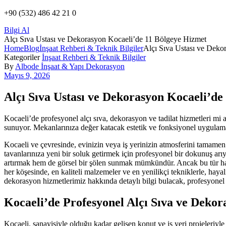
+90 (532) 486 42 21 0
Bilgi Al
Alçı Sıva Ustası ve Dekorasyon Kocaeli’de 11 Bölgeye Hizmet
Home
Blog
İnşaat Rehberi & Teknik Bilgiler
Alçı Sıva Ustası ve Deko
Kategoriler
İnşaat Rehberi & Teknik Bilgiler
By
Albode İnşaat & Yapı Dekorasyon
Mayıs 9, 2026
Alçı Sıva Ustası ve Dekorasyon Kocaeli’de
Kocaeli’de profesyonel alçı sıva, dekorasyon ve tadilat hizmetleri mi
sunuyor. Mekanlarınıza değer katacak estetik ve fonksiyonel uygulamal
Kocaeli ve çevresinde, evinizin veya iş yerinizin atmosferini tamamen 
tavanlarınıza yeni bir soluk getirmek için profesyonel bir dokunuş arı
artırmak hem de görsel bir şölen sunmak mümkündür. Ancak bu tür hassas
her köşesinde, en kaliteli malzemeler ve en yenilikçi tekniklerle, ha
dekorasyon hizmetlerimiz hakkında detaylı bilgi bulacak, profesyonel 
Kocaeli’de Profesyonel Alçı Sıva ve Dekor
Kocaeli, sanayisiyle olduğu kadar gelişen konut ve iş yeri projeleriyl