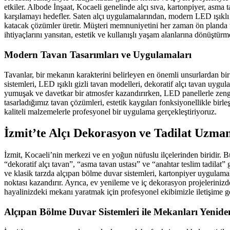
etkiler. Albode İnşaat, Kocaeli genelinde alçı sıva, kartonpiyer, asma t
karşılamayı hedefler. Saten alçı uygulamalarından, modern LED ışıklı ta
katacak çözümler üretir. Müşteri memnuniyetini her zaman ön planda t
ihtiyaçlarını yansıtan, estetik ve kullanışlı yaşam alanlarına dönüştürme
Modern Tavan Tasarımları ve Uygulamaları
Tavanlar, bir mekanın karakterini belirleyen en önemli unsurlardan bi
sistemleri, LED ışıklı gizli tavan modelleri, dekoratif alçı tavan uygul
yumuşak ve davetkar bir atmosfer kazandırırken, LED panellerle zenginl
tasarladığımız tavan çözümleri, estetik kaygıları fonksiyonellikle bir
kaliteli malzemelerle profesyonel bir uygulama gerçekleştiriyoruz.
İzmit’te Alçı Dekorasyon ve Tadilat Uzman
İzmit, Kocaeli’nin merkezi ve en yoğun nüfuslu ilçelerinden biridir. Bu 
“dekoratif alçı tavan”, “asma tavan ustası” ve “anahtar teslim tadila
ve klasik tarzda alçıpan bölme duvar sistemleri, kartonpiyer uygulamala
noktası kazandırır. Ayrıca, ev yenileme ve iç dekorasyon projelerinizde
hayalinizdeki mekanı yaratmak için profesyonel ekibimizle iletişime ge
Alçıpan Bölme Duvar Sistemleri ile Mekanları Yenid