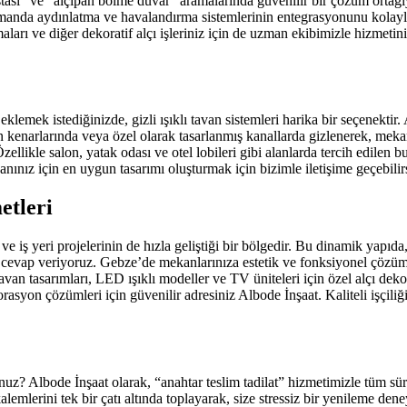
ustası” ve “alçıpan bölme duvar” aramalarında güvenilir bir çözüm orta
manda aydınlatma ve havalandırma sistemlerinin entegrasyonunu kolaylaştı
maları ve diğer dekoratif alçı işleriniz için de uzman ekibimizle hizmetini
emek istediğinizde, gizli ışıklı tavan sistemleri harika bir seçenektir. 
nın kenarlarında veya özel olarak tasarlanmış kanallarda gizlenerek, m
ellikle salon, yatak odası ve otel lobileri gibi alanlarda tercih edilen
nınız için en uygun tasarımı oluşturmak için bizimle iletişime geçebilir
etleri
e iş yeri projelerinin de hızla geliştiği bir bölgedir. Bu dinamik yapıda
 cevap veriyoruz. Gebze’de mekanlarınıza estetik ve fonksiyonel çözüml
tavan tasarımları, LED ışıklı modeller ve TV üniteleri için özel alçı d
orasyon çözümleri için güvenilir adresiniz Albode İnşaat. Kaliteli işçil
uz? Albode İnşaat olarak, “anahtar teslim tadilat” hizmetimizle tüm süre
 kalemlerini tek bir çatı altında toplayarak, size stressiz bir yenileme d