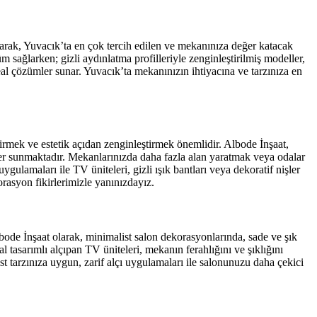
arak, Yuvacık’ta en çok tercih edilen ve mekanınıza değer katacak
 sağlarken; gizli aydınlatma profilleriyle zenginleştirilmiş modeller,
eal çözümler sunar. Yuvacık’ta mekanınızın ihtiyacına ve tarzınıza en
irmek ve estetik açıdan zenginleştirmek önemlidir. Albode İnşaat,
er sunmaktadır. Mekanlarınızda daha fazla alan yaratmak veya odalar
gulamaları ile TV üniteleri, gizli ışık bantları veya dekoratif nişler
rasyon fikirlerimizle yanınızdayız.
bode İnşaat olarak, minimalist salon dekorasyonlarında, sade ve şık
al tasarımlı alçıpan TV üniteleri, mekanın ferahlığını ve şıklığını
st tarzınıza uygun, zarif alçı uygulamaları ile salonunuzu daha çekici