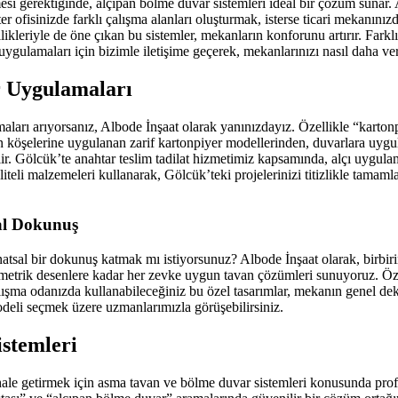
mesi gerektiğinde, alçıpan bölme duvar sistemleri ideal bir çözüm sunar
ter ofisinizde farklı çalışma alanları oluşturmak, isterse ticari mekanı
likleriyle de öne çıkan bu sistemler, mekanların konforunu artırır. Farklı
ulamaları için bizimle iletişime geçerek, mekanlarınızı nasıl daha verim
r Uygulamaları
amaları arıyorsanız, Albode İnşaat olarak yanınızdayız. Özellikle “karto
 köşelerine uygulanan zarif kartonpiyer modellerinden, duvarlara uygula
ir. Gölcük’te anahtar teslim tadilat hizmetimiz kapsamında, alçı uygula
aliteli malzemeleri kullanarak, Gölcük’teki projelerinizi titizlikle tama
sal Dokunuş
atsal bir dokunuş katmak mı istiyorsunuz? Albode İnşaat olarak, birbiri
trik desenlere kadar her zevke uygun tavan çözümleri sunuyoruz. Özell
lışma odanızda kullanabileceğiniz bu özel tasarımlar, mekanın genel dek
eli seçmek üzere uzmanlarımızla görüşebilirsiniz.
stemleri
k hale getirmek için asma tavan ve bölme duvar sistemleri konusunda pr