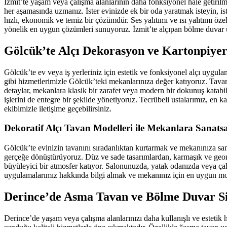
İzmit’te yaşam veya çalışma alanlarının daha fonksiyonel hale getiril
her aşamasında uzmanız. İster evinizde ek bir oda yaratmak isteyin, is
hızlı, ekonomik ve temiz bir çözümdür. Ses yalıtımı ve ısı yalıtımı özel
yönelik en uygun çözümleri sunuyoruz. İzmit’te alçıpan bölme duvar uyg
Gölcük’te Alçı Dekorasyon ve Kartonpiye
Gölcük’te ev veya iş yerleriniz için estetik ve fonksiyonel alçı uygul
gibi hizmetlerimizle Gölcük’teki mekanlarınıza değer katıyoruz. Tavan
detaylar, mekanlara klasik bir zarafet veya modern bir dokunuş katabil
işlerini de entegre bir şekilde yönetiyoruz. Tecrübeli ustalarımız, en k
ekibimizle iletişime geçebilirsiniz.
Dekoratif Alçı Tavan Modelleri ile Mekanlara Sanat
Gölcük’te evinizin tavanını sıradanlıktan kurtarmak ve mekanınıza san
gerçeğe dönüştürüyoruz. Düz ve sade tasarımlardan, karmaşık ve geome
büyüleyici bir atmosfer katıyor. Salonunuzda, yatak odanızda veya ça
uygulamalarımız hakkında bilgi almak ve mekanınız için en uygun mod
Derince’de Asma Tavan ve Bölme Duvar Si
Derince’de yaşam veya çalışma alanlarınızı daha kullanışlı ve esteti