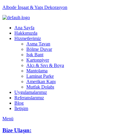
Albode İnşaat & Yapı Dekorasyon
Ana Sayfa
Hakkımızda
Hizmetlerimiz
Asma Tavan
Bölme Duvar
Işık Bant
Kartonpiyer
Alçı & Sıvı & Boya
Mantolama
Laminat Parke
Amerikan Kapı
Mutfak Dolabı
Uygulamalarımız
Referanslarımız
Blog
İletişim
Menü
Bize Ulaşın: