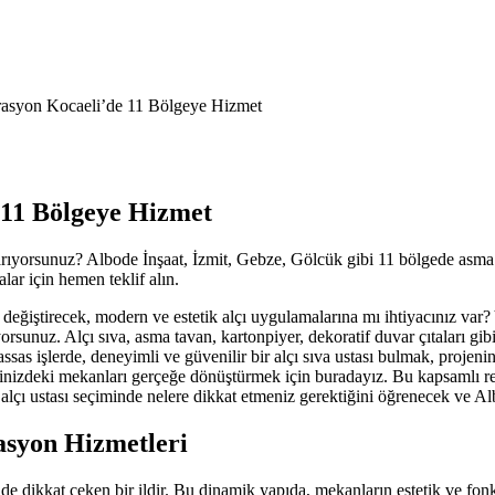
rasyon Kocaeli’de 11 Bölgeye Hizmet
 11 Bölgeye Hizmet
 arıyorsunuz? Albode İnşaat, İzmit, Gebze, Gölcük gibi 11 bölgede asma 
ar için hemen teklif alın.
değiştirecek, modern ve estetik alçı uygulamalarına mı ihtiyacınız var?
yorsunuz. Alçı sıva, asma tavan, kartonpiyer, dekoratif duvar çıtaları gi
 işlerde, deneyimli ve güvenilir bir alçı sıva ustası bulmak, projenin b
yalinizdeki mekanları gerçeğe dönüştürmek için buradayız. Bu kapsamlı 
alçı ustası seçiminde nelere dikkat etmeniz gerektiğini öğrenecek ve Alb
asyon Hizmetleri
e de dikkat çeken bir ildir. Bu dinamik yapıda, mekanların estetik ve f