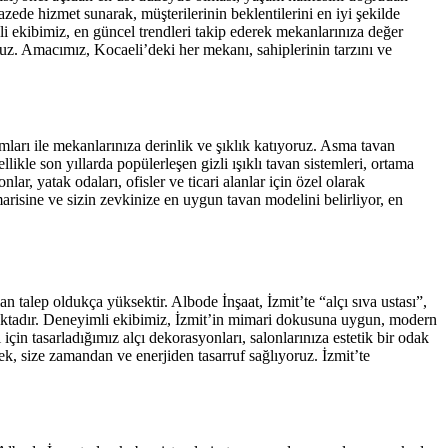
azede hizmet sunarak, müşterilerinin beklentilerini en iyi şekilde
eli ekibimiz, en güncel trendleri takip ederek mekanlarınıza değer
z. Amacımız, Kocaeli’deki her mekanı, sahiplerinin tarzını ve
ları ile mekanlarınıza derinlik ve şıklık katıyoruz. Asma tavan
likle son yıllarda popülerleşen gizli ışıklı tavan sistemleri, ortama
, yatak odaları, ofisler ve ticari alanlar için özel olarak
arisine ve sizin zevkinize en uygun tavan modelini belirliyor, en
an talep oldukça yüksektir. Albode İnşaat, İzmit’te “alçı sıva ustası”,
nmaktadır. Deneyimli ekibimiz, İzmit’in mimari dokusuna uygun, modern
için tasarladığımız alçı dekorasyonları, salonlarınıza estetik bir odak
ek, size zamandan ve enerjiden tasarruf sağlıyoruz. İzmit’te