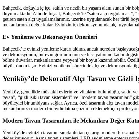
Bahçecik, doğayla iç içe, sakin ve nezih bir yaşam alanı sunan bir böl
duyulmaktadır. Albode İnşaat, Bahçecik’te “saten alçı uygulaması”, “p
getiren saten alçı uygulamalarımız, üzerine uygulanacak her türlü boya v
mekanlarınıza değer katar. Evinizin iç dekorasyonunda alçı uygulamala
Ev Yenileme ve Dekorasyon Önerileri
Bahçecik’te evinizi yenileme kararı aldınız ancak nereden başlayacağ
ve dekorasyonun, bir evin görünümünü ve hissiyatını ne kadar değiştire
bölme duvarlar, mekanlarınıza yepyeni bir boyut kazandırabilir. Özelli
büyük önem taşır. Evinizi yenileme sürecinde alçı ve dekorasyonla ilgil
Yeniköy’de Dekoratif Alçı Tavan ve Gizli Iş
Yeniköy, genellikle müstakil evlerin ve villaların bulunduğu, sakin ve
tavan”, “gizli ışıklı tavan sistemleri” ve “modern tavan tasarımları” g
büyüleyici bir ambiyans sağlar. Ayrıca, özel tasarımlı alçı tavan mode
mekanlarınıza modern bir aydınlatma çözümü eklemek için profesyonel 
Modern Tavan Tasarımları ile Mekanlara Değer Katı
Yeniköy’de evinizin tavanını sıradanlıktan çıkarıp, modern bir sanat e
değer katıyoruz. Asma tavan sistemleri, LED aydınlatma entegrasyonu, ge