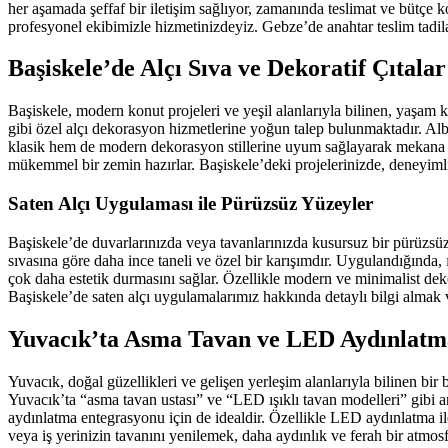
her aşamada şeffaf bir iletişim sağlıyor, zamanında teslimat ve bütçe 
profesyonel ekibimizle hizmetinizdeyiz. Gebze’de anahtar teslim tadila
Başiskele’de Alçı Sıva ve Dekoratif Çıtalar
Başiskele, modern konut projeleri ve yeşil alanlarıyla bilinen, yaşam ka
gibi özel alçı dekorasyon hizmetlerine yoğun talep bulunmaktadır. Alb
klasik hem de modern dekorasyon stillerine uyum sağlayarak mekana so
mükemmel bir zemin hazırlar. Başiskele’deki projelerinizde, deneyimli 
Saten Alçı Uygulaması ile Pürüzsüz Yüzeyler
Başiskele’de duvarlarınızda veya tavanlarınızda kusursuz bir pürüzsüzl
sıvasına göre daha ince taneli ve özel bir karışımdır. Uygulandığında
çok daha estetik durmasını sağlar. Özellikle modern ve minimalist deko
Başiskele’de saten alçı uygulamalarımız hakkında detaylı bilgi almak 
Yuvacık’ta Asma Tavan ve LED Aydınlatm
Yuvacık, doğal güzellikleri ve gelişen yerleşim alanlarıyla bilinen bi
Yuvacık’ta “asma tavan ustası” ve “LED ışıklı tavan modelleri” gibi
aydınlatma entegrasyonu için de idealdir. Özellikle LED aydınlatma ile
veya iş yerinizin tavanını yenilemek, daha aydınlık ve ferah bir atmos