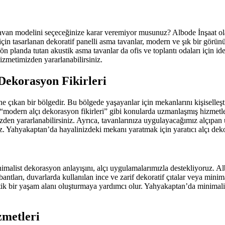
 tavan modelini seçeceğinize karar veremiyor musunuz? Albode İnşaat ol
in tasarlanan dekoratif panelli asma tavanlar, modern ve şık bir görünüm
ön planda tutan akustik asma tavanlar da ofis ve toplantı odaları için id
zmetimizden yararlanabilirsiniz.
Dekorasyon Fikirleri
e çıkan bir bölgedir. Bu bölgede yaşayanlar için mekanlarını kişiselleşt
“modern alçı dekorasyon fikirleri” gibi konularda uzmanlaşmış hizmetl
den yararlanabilirsiniz. Ayrıca, tavanlarınıza uygulayacağımız alçıpan uy
z. Yahyakaptan’da hayalinizdeki mekanı yaratmak için yaratıcı alçı deko
imalist dekorasyon anlayışını, alçı uygulamalarımızla destekliyoruz. Al
bantları, duvarlarda kullanılan ince ve zarif dekoratif çıtalar veya minim
tetik bir yaşam alanı oluşturmaya yardımcı olur. Yahyakaptan’da minimali
zmetleri