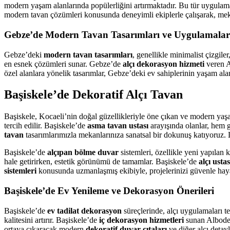
modern yaşam alanlarında popülerliğini artırmaktadır. Bu tür uygulam
modern tavan çözümleri konusunda deneyimli ekiplerle çalışarak, meka
Gebze’de Modern Tavan Tasarımları ve Uygulamalar
Gebze’deki
modern tavan tasarımları
, genellikle minimalist çizgil
en esnek çözümleri sunar. Gebze’de
alçı dekorasyon hizmeti
veren A
özel alanlara yönelik tasarımlar, Gebze’deki ev sahiplerinin yaşam alanl
Başiskele’de Dekoratif Alçı Tavan
Başiskele, Kocaeli’nin doğal güzellikleriyle öne çıkan ve modern yaşam
tercih edilir. Başiskele’de
asma tavan ustası
arayışında olanlar, hem 
tavan
tasarımlarımızla mekanlarınıza sanatsal bir dokunuş katıyoruz.
Başiskele’de
alçıpan bölme duvar
sistemleri, özellikle yeni yapılan
hale getirirken, estetik görünümü de tamamlar. Başiskele’de
alçı ustas
sistemleri
konusunda uzmanlaşmış ekibiyle, projelerinizi güvenle haya
Başiskele’de Ev Yenileme ve Dekorasyon Önerileri
Başiskele’de
ev tadilat dekorasyon
süreçlerinde, alçı uygulamaları te
kalitesini artırır. Başiskele’de
iç dekorasyon hizmetleri
sunan Albode İ
ortaya çıkaracak modern
dekoratif duvar çıtaları
ve diğer alçı detayl