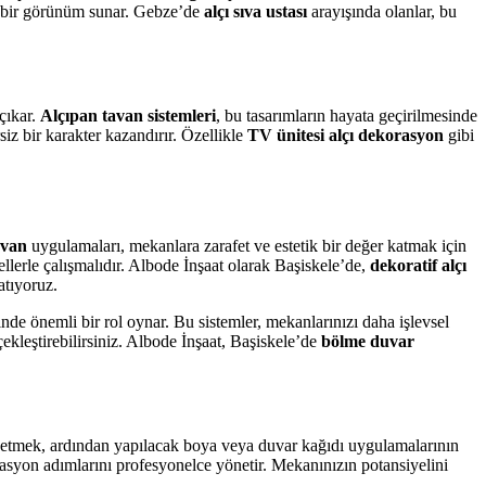
ke bir görünüm sunar. Gebze’de
alçı sıva ustası
arayışında olanlar, bu
çıkar.
Alçıpan tavan sistemleri
, bu tasarımların hayata geçirilmesinde
iz bir karakter kazandırır. Özellikle
TV ünitesi alçı dekorasyon
gibi
avan
uygulamaları, mekanlara zarafet ve estetik bir değer katmak için
lerle çalışmalıdır. Albode İnşaat olarak Başiskele’de,
dekoratif alçı
atıyoruz.
de önemli bir rol oynar. Bu sistemler, mekanlarınızı daha işlevsel
çekleştirebilirsiniz. Albode İnşaat, Başiskele’de
bölme duvar
 etmek, ardından yapılacak boya veya duvar kağıdı uygulamalarının
asyon adımlarını profesyonelce yönetir. Mekanınızın potansiyelini