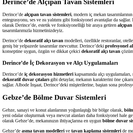
Derince’de Alçıpan Tavan Sistemleri
Derince’de
alçıpan tavan sistemleri
, modern iç mekan tasarımlarının
entegrasyonu, ses ve ısı yalıtımı gibi fonksiyonel avantajlar da sağlar
olarak Derince’de, estetik ve fonksiyonelliği bir araya getiren
alçıpan
tasarımlarımızla hizmetinizdeyiz.
Derince’de
dekoratif alçı tavan
modelleri, özellikle restoranlar, otel
geniş bir yelpazede tasarımlar mevcuttur. Derince’deki
profesyonel al
konseptine uygun, özgün ve dikkat çekici
dekoratif alçı tavan
çözüml
Derince’de İç Dekorasyon ve Alçı Uygulamaları
Derince’de
iç dekorasyon hizmetleri
kapsamında alçı uygulamaları, me
dekoratif duvar çıtaları
gibi detaylar, mekanın karakterini öne çıkar
sağlar. Albode İnşaat, Derince’deki müşterilerine, baştan sona profesy
Gebze’de Bölme Duvar Sistemleri
Gebze, sanayi ve konut alanlarının yoğunlaştığı bir bölge olarak,
bölm
yeni odalar oluşturmak veya mevcut alanları daha fonksiyonel hale ge
olarak Gebze’de, mekanınızın ihtiyaçlarına en uygun
bölme duvar si
Gebze’de
asma tavan modelleri
ve
tavan kaplama sistemleri
de mek