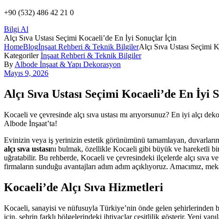
+90 (532) 486 42 21 0
Bilgi Al
Alçı Sıva Ustası Seçimi Kocaeli’de En İyi Sonuçlar İçin
Home
Blog
İnşaat Rehberi & Teknik Bilgiler
Alçı Sıva Ustası Seçimi K
Kategoriler
İnşaat Rehberi & Teknik Bilgiler
By
Albode İnşaat & Yapı Dekorasyon
Mayıs 9, 2026
Alçı Sıva Ustası Seçimi Kocaeli’de En İyi 
Kocaeli ve çevresinde alçı sıva ustası mı arıyorsunuz? En iyi alçı de
Albode İnşaat’ta!
Evinizin veya iş yerinizin estetik görünümünü tamamlayan, duvarlarını
alçı sıva ustası
nı bulmak, özellikle Kocaeli gibi büyük ve hareketli bir
uğratabilir. Bu rehberde, Kocaeli ve çevresindeki ilçelerde alçı sıva v
firmaların sunduğu avantajları adım adım açıklıyoruz. Amacımız, mekan
Kocaeli’de Alçı Sıva Hizmetleri
Kocaeli, sanayisi ve nüfusuyla Türkiye’nin önde gelen şehirlerinden bi
için, şehrin farklı bölgelerindeki ihtiyaçlar çeşitlilik gösterir. Yeni 