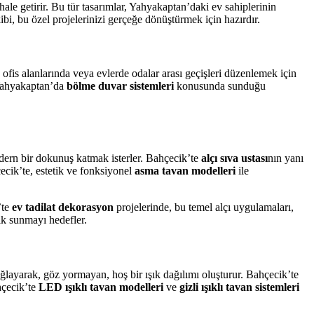
ale getirir. Bu tür tasarımlar, Yahyakaptan’daki ev sahiplerinin
bi, bu özel projelerinizi gerçeğe dönüştürmek için hazırdır.
e ofis alanlarında veya evlerde odalar arası geçişleri düzenlemek için
 Yahyakaptan’da
bölme duvar sistemleri
konusunda sunduğu
dern bir dokunuş katmak isterler. Bahçecik’te
alçı sıva ustası
nın yanı
cik’te, estetik ve fonksiyonel
asma tavan modelleri
ile
’te
ev tadilat dekorasyon
projelerinde, bu temel alçı uygulamaları,
ik sunmayı hedefler.
ağlayarak, göz yormayan, hoş bir ışık dağılımı oluşturur. Bahçecik’te
hçecik’te
LED ışıklı tavan modelleri
ve
gizli ışıklı tavan sistemleri