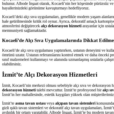
bulunur. Albode İnşaat olarak, Kocaeli’nin her köşesinde pürüzsüz ve e
hayallerinizdeki görünüme kavuşturmayı hedefliyoruz.
Kocaeli’deki alçı sıva uygulamaları, genellikle modern yaşam alanlarını
hale getirilmesinde kritik rol oynar. Ayrıca, dekoratif amaçlı kartonp
atmosferini değiştirecek
alçı dekorasyon hizmeti
arayanlar için usta
memnuniyeti sağlamaktadır.
Kocaeli’de Alçı Sıva Uygulamalarında Dikkat Edilme
Kocaeli’de alçı sıva uygulaması yaptırırken, ustanın deneyimi ve kulla
ömrünü uzatır. Ustanın referanslarını kontrol etmek ve daha önceki pr
sınıf malzemeleri kullanmayı ve alanında uzmanlaşmış ustalarla çalışma
olabilirsiniz.
İzmit’te Alçı Dekorasyon Hizmetleri
İzmit, Kocaeli’nin merkezi olması sebebiyle alçı sıva ve dekorasyon h
dekorasyon hizmeti
talebi mevcuttur. İzmit’te profesyonel bir
alçı sı
İzmit’in her mahallesinde, estetik kaygıları yüksek olan müşterilerim
İzmit’te
asma tavan ustası
veya
alçıpan tavan sistemleri
konusunda u
gizli ışıklı tavan sistemleri ve dekoratif alçı tavan uygulamaları, İzm
aydınlık bir ortam yaratabilir. Albode İnşaat, İzmit’te bu modern tavan