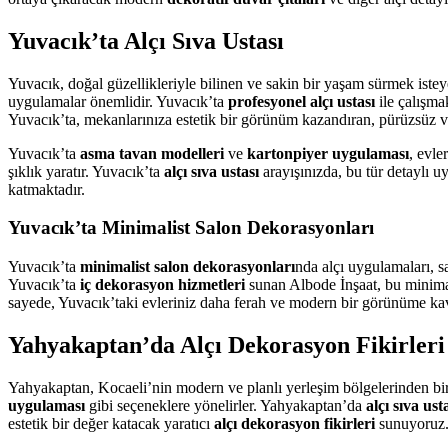
Yuvacık’ta Alçı Sıva Ustası
Yuvacık, doğal güzellikleriyle bilinen ve sakin bir yaşam sürmek isteye
uygulamalar önemlidir. Yuvacık’ta
profesyonel alçı ustası
ile çalışma
Yuvacık’ta, mekanlarınıza estetik bir görünüm kazandıran, pürüzsüz v
Yuvacık’ta
asma tavan modelleri
ve
kartonpiyer uygulaması
, evle
şıklık yaratır. Yuvacık’ta
alçı sıva ustası
arayışınızda, bu tür detaylı u
katmaktadır.
Yuvacık’ta Minimalist Salon Dekorasyonları
Yuvacık’ta
minimalist salon dekorasyonları
nda alçı uygulamaları, sa
Yuvacık’ta
iç dekorasyon hizmetleri
sunan Albode İnşaat, bu minimal
sayede, Yuvacık’taki evleriniz daha ferah ve modern bir görünüme ka
Yahyakaptan’da Alçı Dekorasyon Fikirleri
Yahyakaptan, Kocaeli’nin modern ve planlı yerleşim bölgelerinden bi
uygulaması
gibi seçeneklere yönelirler. Yahyakaptan’da
alçı sıva ust
estetik bir değer katacak yaratıcı
alçı dekorasyon fikirleri
sunuyoruz