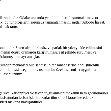
 yollarındandır. Odalar arasında yeni bölümler oluşturmak, mevcut
ak, bu tür projelerin sorunsuz tamamlanmasını sağlar. Albode İnşaat,
lanak tanır.
yöntemidir. Saten alçı, pürüzsüz ve parlak bir yüzey elde edilmesini
emenin doğru oranlarda karıştırılması, eşit şekilde sürülmesi ve
r dokunuş katmayı amaçlar.
ıradan mekanları bile sanatsal birer sanat eserine dönüştürebilir.
bilirler. Usta seçiminde, ustanın bu özel tasarımları uygulama
laşabilirsiniz.
e, alçı sıva, kartonpiyer ve tavan uygulamaları mekanın hem görünümünü
tesisatından tesisat işlerine kadar tüm süreci koordine ederek,
ikleri mekana kavuşabilirler.