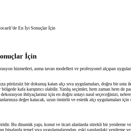
ocaeli’de En İyi Sonuçlar İçin
Sonuçlar İçin
korasyon hizmetleri, asma tavan modelleri ve profesyonel alçıpan uygul
za pürüzsüz bir dokunuş katan alçı sıva uygulamaları, doğru bir usta il
 bölgede kafa karıştırıcı olabilir. Yanlış seçimler, hem zaman hem de par
e dekorasyon ihtiyaçlarınız için en doğru ustayı nasıl seçeceğinizi, nele
larınıza değer katacak, uzun ömürlü ve estetik alçı uygulamaları için s
ridir. Bu dinamik yapı, konut ve ticari alanlarda sürekli bir yenileme v
yapılan binalarda temel sıva uygulamalarından, eski yapılardaki yenileme v