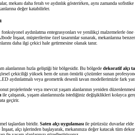
alar, mekanı daha ferah ve aydınlık gösterirken, aynı zamanda sofisti
nlarına değer katabilirler.
ı
er, fonksiyonel aydınlatma entegrasyonları ve yenilikçi malzemelerle öne 
lbode İnşaat, müşterilerine özel tasarımlar sunarak, mekanlarına benzers
arını daha ilgi çekici hale getirmesine olanak tanır.
 alanlarının hızla geliştiği bir bölgesidir. Bu bölgede
dekoratif alçı t
görsel çekiciliği yüksek hem de uzun ömürlü çözümler sunan profesyonel
 LED aydınlatmalı veya geometrik desenli tavan modellerimizle fark yar
 konut projelerinde veya mevcut yaşam alanlarının yeniden düzenlenmesin
ı
ile çalışarak, yaşam alanlarınızda istediğiniz değişiklikleri kolayca ger
ta geçirir.
mel taşlardan biridir.
Saten alçı uygulaması
ile pürüzsüz duvarlar elde
nşaat, alçı işlerinden başlayarak, mekanınıza değer katacak tüm dekor
arı ile yaşam alanlarınızı güzelleştiriyoruz.