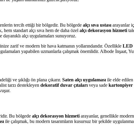
nlerin tercih ettiği bir bölgedir. Bu bölgede
alçı sıva ustası
arayanlar i
k, hem standart alçı sıva hem de daha özel
alçı dekorasyon hizmeti
tal
e dayanıklı alçı uygulamaları sunuyoruz.
rinize zarif ve modern bir hava katmanın yollarındandır. Özellikle
LED ı
ygulamaları yapabilen uzmanlarla çalışmak önemlidir. Albode İnşaat, Yuv
deliği ve şıklığı ön plana çıkarır.
Saten alçı uygulaması
ile elde edilen
ist tarzı destekleyen
dekoratif duvar çıtaları
veya sade
kartonpiyer
vuşur.
ridir. Bu bölgede
alçı dekorasyon hizmeti
arayanlar, genellikle moder
ası
ile çalışmak, bu modern tasarımların kusursuz bir şekilde uygulanma
.