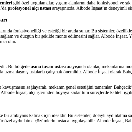
temleri
gibi özel uygulamalar, yaşam alanlarını daha fonksiyonel ve şık h
an’da
profesyonel alçı ustası
arayışınızda, Albode İnşaat’ın deneyimli eki
arı
rında fonksiyonelliği ve estetiği bir arada sunar. Bu sistemler, özellikl
 sağlam ve düzgün bir şekilde monte edilmesini sağlar. Albode İnşaat,
mcı olur.
edir. Bu bölgede
asma tavan ustası
arayışında olanlar, mekanlarına mo
 uzmanlaşmış ustalarla çalışmak önemlidir. Albode İnşaat olarak Bahçe
e kavuşmasını sağlayarak, mekanın genel estetiğini tamamlar. Bahçecik
Albode İnşaat, alçı işlerinden boyaya kadar tüm süreçlerde kaliteli işçil
e bir ambiyans katmak için idealdir. Bu sistemler, dolaylı aydınlatma s
tür özel aydınlatma çözümlerini ustaca uygulayabilir. Albode İnşaat, Ba