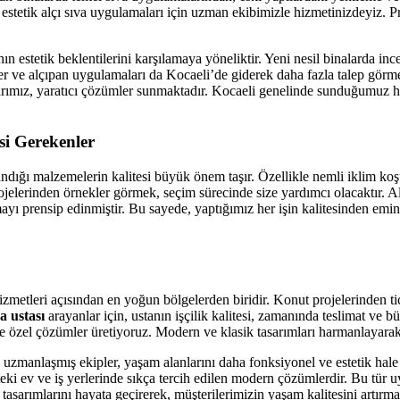
stetik alçı sıva uygulamaları için uzman ekibimizle hizmetinizdeyiz. Pro
n estetik beklentilerini karşılamaya yöneliktir. Yeni nesil binalarda ince
iyer ve alçıpan uygulamaları da Kocaeli’de giderek daha fazla talep görm
larımız, yaratıcı çözümler sunmaktadır. Kocaeli genelinde sunduğumuz h
si Gerekenler
ndığı malzemelerin kalitesi büyük önem taşır. Özellikle nemli iklim koş
ojelerinden örnekler görmek, seçim sürecinde size yardımcı olacaktır. A
yı prensip edinmiştir. Bu sayede, yaptığımız her işin kalitesinden emin
izmetleri açısından en yoğun bölgelerden biridir. Konut projelerinden t
va ustası
arayanlar için, ustanın işçilik kalitesi, zamanında teslimat ve 
ize özel çözümler üretiyoruz. Modern ve klasik tasarımları harmanlayara
zmanlaşmış ekipler, yaşam alanlarını daha fonksiyonel ve estetik hale 
it’teki ev ve iş yerlerinde sıkça tercih edilen modern çözümlerdir. Bu tü
 tasarımlarını hayata geçirerek, müşterilerimizin yaşam kalitesini artırm