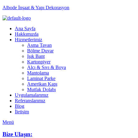
Albode İnşaat & Yapı Dekorasyon
Ana Sayfa
Hakkımızda
Hizmetlerimiz
Asma Tavan
Bölme Duvar
Işık Bant
Kartonpiyer
Alçı & Sıvı & Boya
Mantolama
Laminat Parke
Amerikan Kapı
Mutfak Dolabı
Uygulamalarımız
Referanslarımız
Blog
İletişim
Menü
Bize Ulaşın: