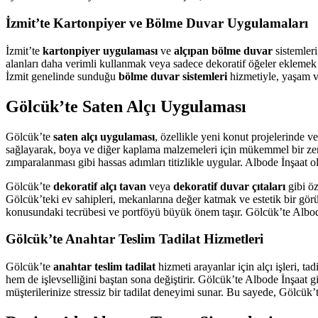
İzmit’te Kartonpiyer ve Bölme Duvar Uygulamaları
İzmit’te
kartonpiyer uygulaması
ve
alçıpan bölme duvar
sistemleri
alanları daha verimli kullanmak veya sadece dekoratif öğeler eklemek 
İzmit genelinde sunduğu
bölme duvar sistemleri
hizmetiyle, yaşam ve
Gölcük’te Saten Alçı Uygulaması
Gölcük’te
saten alçı uygulaması
, özellikle yeni konut projelerinde v
sağlayarak, boya ve diğer kaplama malzemeleri için mükemmel bir ze
zımparalanması gibi hassas adımları titizlikle uygular. Albode İnşaat
Gölcük’te
dekoratif alçı tavan
veya
dekoratif duvar çıtaları
gibi öz
Gölcük’teki ev sahipleri, mekanlarına değer katmak ve estetik bir gör
konusundaki tecrübesi ve portföyü büyük önem taşır. Gölcük’te Albode İ
Gölcük’te Anahtar Teslim Tadilat Hizmetleri
Gölcük’te
anahtar teslim tadilat
hizmeti arayanlar için alçı işleri, 
hem de işlevselliğini baştan sona değiştirir. Gölcük’te Albode İnşaat gi
müşterilerinize stressiz bir tadilat deneyimi sunar. Bu sayede, Gölcük’t