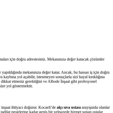
amaları için doğru adrestesiniz. Mekanınıza değer katacak çözümler
e yapıldığında mekanınıza değer katar. Ancak, bu hassas iş için doğru
a kaybına yol açabilir, istenmeyen sonuçlarla sizi hayal kırıklığına
re dikkat etmeniz gerektiğini ve Albode İnşaat gibi profesyonel
ize yol göstermektir.
e inşaat ihtiyacı doğurur. Kocaeli’de
alçı sıva ustası
arayışında olanlar
e tadilat projelerine kadar geniş bir yelpazede hizmet sunan ustalar