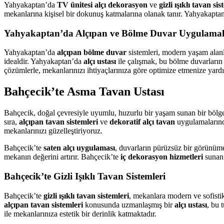
Yahyakaptan’da
TV ünitesi alçı dekorasyon
ve
gizli ışıklı tavan sis
mekanlarına kişisel bir dokunuş katmalarına olanak tanır. Yahyakapt
Yahyakaptan’da Alçıpan ve Bölme Duvar Uygulamal
Yahyakaptan’da
alçıpan bölme duvar
sistemleri, modern yaşam alanla
idealdir. Yahyakaptan’da
alçı ustası
ile çalışmak, bu bölme duvarların
çözümlerle, mekanlarınızı ihtiyaçlarınıza göre optimize etmenize yardı
Bahçecik’te Asma Tavan Ustası
Bahçecik, doğal çevresiyle uyumlu, huzurlu bir yaşam sunan bir bölg
sıra,
alçıpan tavan sistemleri
ve
dekoratif alçı tavan
uygulamalarında
mekanlarınızı güzelleştiriyoruz.
Bahçecik’te
saten alçı uygulaması
, duvarların pürüzsüz bir görünüm
mekanın değerini artırır. Bahçecik’te
iç dekorasyon hizmetleri
sunan 
Bahçecik’te Gizli Işıklı Tavan Sistemleri
Bahçecik’te
gizli ışıklı tavan sistemleri
, mekanlara modern ve sofistik
alçıpan tavan sistemleri
konusunda uzmanlaşmış bir
alçı ustası
, bu 
ile mekanlarınıza estetik bir derinlik katmaktadır.