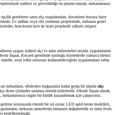
jelerinizde kaliteyi ve güvenilirliği ön planda tutarak, mekanlarınızı
 işçilik gerektiren saten alçı uygulamaları, duvarların boyaya hazır
ektedir. Ev tadilatı veya ofis yenileme projelerinde, mekanın genel
izmetler, hem konut hem de ticari projelerde yüksek müşteri
ullarına uygun, kaliteli alçı ve astar malzemeleri seçimi, uygulamanın
lbode İnşaat, Kocaeli genelinde sunduğu hizmetlerde yalnızca birinci
 olabilir, uzun yıllar sorunsuz kullanabileceğiniz uygulamalara sahip
icari mekanlara, ofislerden mağazalara kadar geniş bir alanda
alçı
bütçe dostu çözümler sunması önemli kriterlerdir. Albode İnşaat olarak,
k, mekanlarınıza özgün bir kimlik kazandırmak için çalışıyoruz.
getirme konusunda önemli bir rol oynar. LED ışıklı tavan modelleri,
r uygulamalar, mekanın atmosferini tamamen değiştirebilir ve daha ferah,
ayı hedeflemektedir.