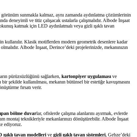
k bir görünüm sunmakla kalmaz, aynı zamanda aydınlatma çözümlerinin
nda deneyimli ve titiz çalışacak ustalarla çalışmalıdır. Albode İnşaat
unuş katmak için LED aydınlatmalı veya gizli ışıklı tavan
için kullanılır. Klasik motiflerden modern geometrik desenlere kadar
olmalıdır. Albode İnşaat, Derince’deki projelerinizde, mekanınızın
ların pürüzsüzlüğünü sağlarken,
kartonpiyer uygulaması
ve
 bir şekilde kullanılması, mekanın bütünsel bir estetiğe kavuşmasını
üştürme fırsatı verir.
ıpan bölme duvar
lar, ofislerde çalışma alanlarını ayırmak, evlerde
ğlam montaj teknikleriyle mekanlarınızı dönüştürebilir. Albode İnşaat
ze ediyoruz.
 ışıklı tavan modelleri
ve
gizli ışıklı tavan sistemleri
, Gebze’deki