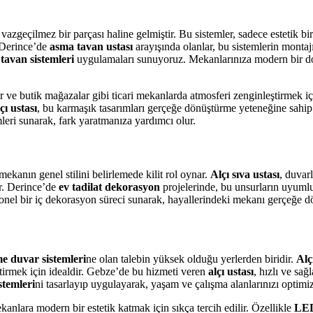
 vazgeçilmez bir parçası haline gelmiştir. Bu sistemler, sadece esteti
. Derince’de
asma tavan ustası
arayışında olanlar, bu sistemlerin montajı
 tavan sistemleri
uygulamaları sunuyoruz. Mekanlarınıza modern bir dok
ler ve butik mağazalar gibi ticari mekanlarda atmosferi zenginleştirmek 
çı ustası
, bu karmaşık tasarımları gerçeğe dönüştürme yeteneğine sahip 
eri sunarak, fark yaratmanıza yardımcı olur.
kanın genel stilini belirlemede kilit rol oynar.
Alçı sıva ustası
, duvar
ır. Derince’de
ev tadilat dekorasyon
projelerinde, bu unsurların uyumlu
onel bir iç dekorasyon süreci sunarak, hayallerindeki mekanı gerçeğe dön
e duvar sistemleri
ne olan talebin yüksek olduğu yerlerden biridir.
Alç
tirmek için idealdir. Gebze’de bu hizmeti veren
alçı ustası
, hızlı ve sa
stemleri
ni tasarlayıp uygulayarak, yaşam ve çalışma alanlarınızı optimi
anlara modern bir estetik katmak için sıkça tercih edilir. Özellikle
LED