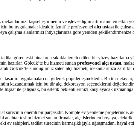
, mekanlarınızı kişiselleştirmenin ve işlevselliğini artırmanın en etkili
için bu uygulamalar idealdir. İzmit’te profesyonel
alçı ustası
ile çalışm
ya çalışma alanlarınızı ihtiyaçlarınıza göre yeniden şekillendirmenize o
e tadilat gören eski binalarda sıklıkla tercih edilen bir yüzey hazırlama 
min hazırlar. Gölcük’te bu hizmeti sunan
profesyonel alçı ustası
, malz
 olarak Gölcük’te sunduğumuz saten alçı hizmeti, mekanlarınıza zarif bi
el tasarım uygulamaları da giderek popülerleşmektedir. Bu tür detaylar, s
ünüm kazandırmak için bu tür alçı dekorasyon seçeneklerini değerlendire
nşaat ile çalışarak, bu estetik beklentilerinizi karşılayacak uzmanlığa u
tadilat sürecinin önemli bir parçasıdır. Komple ev yenileme projelerind
bi anahtar teslim hizmet sunan firmalar, alçı işlerinden boyaya, elektrik 
eki ev sahipleri, tadilat sürecinin karmaşıklığıyla uğraşmadan, hayal ett