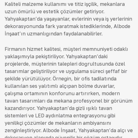
Kaliteli malzeme kullanımı ve titiz işçilik, mekanlara
uzun ömürlü ve estetik çözümler getiriyor.
Yahyakaptan’da yaşayanlar, evlerinin veya iş yerlerinin
dekorasyonunda fark yaratmak istediklerinde, Albode
İnşaat’ın uzmanlığından faydalanabilirler.
Firmanın hizmet kalitesi, müşteri memnuniyeti odaklı
yaklaşımıyla pekiştiriliyor. Yahyakaptan’daki
projelerde, müşterinin talepleri doğrultusunda özel
tasarımlar geliştiriliyor ve uygulama süreci şeffaf bir
şekilde yürütülüyor. Örneğin, bir ofis tadilatında
kullanılan ses yalıtımlı alçıpan bölme duvarlar,
çalışma ortamının konforunu artırırken, modern
tavan tasarımları da mekana profesyonel bir görünüm
kazandırıyor. Yahyakaptan’da gizli ışıklı tavan
sistemleri ve LED aydınlatma entegrasyonu gibi
yenilikçi çözümler de mekanların ambiyansını
zenginleştiriyor. Albode İnşaat, Yahyakaptan’da alçı ve
dekorasyon alanında güvenilir bir çözüm ortağıdır.