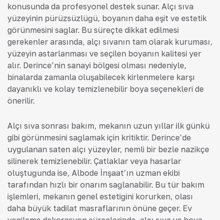
konusunda da profesyonel destek sunar. Alçı sıva
yüzeyinin pürüzsüzlüğü, boyanın daha eşit ve estetik
görünmesini sağlar. Bu süreçte dikkat edilmesi
gerekenler arasında, alçı sıvanın tam olarak kuruması,
yüzeyin astarlanması ve seçilen boyanın kalitesi yer
alır. Derince’nin sanayi bölgesi olması nedeniyle,
binalarda zamanla oluşabilecek kirlenmelere karşı
dayanıklı ve kolay temizlenebilir boya seçenekleri de
önerilir.
Alçı sıva sonrası bakım, mekanın uzun yıllar ilk günkü
gibi görünmesini sağlamak için kritiktir. Derince’de
uygulanan saten alçı yüzeyler, nemli bir bezle nazikçe
silinerek temizlenebilir. Çatlaklar veya hasarlar
oluştuğunda ise, Albode İnşaat’ın uzman ekibi
tarafından hızlı bir onarım sağlanabilir. Bu tür bakım
işlemleri, mekanın genel estetiğini korurken, olası
daha büyük tadilat masraflarının önüne geçer. Ev
yenileme dekorasyon süreçlerinde, alçı sıva ve boya