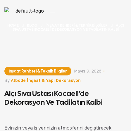
HOME
BLOG
İNŞAAT REHBERI & TEKNIK BILGILER
ALÇI
SIVA USTASI KOCAELI’DE DEKORASYON VE TADILATIN KALBI
İnşaat Rehberi & Teknik Bilgiler
Mayıs 9, 2026
By
Albode İnşaat & Yapı Dekorasyon
Alçı Sıva Ustası Kocaeli’de
Dekorasyon Ve Tadilatın Kalbi
Evinizin veya iş yerinizin atmosferini değiştirecek,