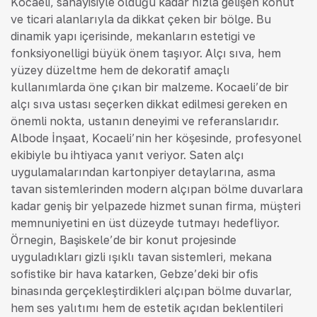
Kocaeli, sanayisiyle olduğu kadar hızla gelişen konut
ve ticari alanlarıyla da dikkat çeken bir bölge. Bu
dinamik yapı içerisinde, mekanların estetiği ve
fonksiyonelliği büyük önem taşıyor. Alçı sıva, hem
yüzey düzeltme hem de dekoratif amaçlı
kullanımlarda öne çıkan bir malzeme. Kocaeli’de bir
alçı sıva ustası seçerken dikkat edilmesi gereken en
önemli nokta, ustanın deneyimi ve referanslarıdır.
Albode İnşaat, Kocaeli’nin her köşesinde, profesyonel
ekibiyle bu ihtiyaca yanıt veriyor. Saten alçı
uygulamalarından kartonpiyer detaylarına, asma
tavan sistemlerinden modern alçıpan bölme duvarlara
kadar geniş bir yelpazede hizmet sunan firma, müşteri
memnuniyetini en üst düzeyde tutmayı hedefliyor.
Örneğin, Başiskele’de bir konut projesinde
uyguladıkları gizli ışıklı tavan sistemleri, mekana
sofistike bir hava katarken, Gebze’deki bir ofis
binasında gerçekleştirdikleri alçıpan bölme duvarlar,
hem ses yalıtımı hem de estetik açıdan beklentileri