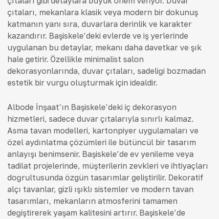
çıtaları gibi detaylara büyük önem veriyor. Duvar
çıtaları, mekanlara klasik veya modern bir dokunuş
katmanın yanı sıra, duvarlara derinlik ve karakter
kazandırır. Başiskele’deki evlerde ve iş yerlerinde
uygulanan bu detaylar, mekanı daha davetkar ve şık
hale getirir. Özellikle minimalist salon
dekorasyonlarında, duvar çıtaları, sadeliği bozmadan
estetik bir vurgu oluşturmak için idealdir.
Albode İnşaat’ın Başiskele’deki iç dekorasyon
hizmetleri, sadece duvar çıtalarıyla sınırlı kalmaz.
Asma tavan modelleri, kartonpiyer uygulamaları ve
özel aydınlatma çözümleri ile bütüncül bir tasarım
anlayışı benimsenir. Başiskele’de ev yenileme veya
tadilat projelerinde, müşterilerin zevkleri ve ihtiyaçları
doğrultusunda özgün tasarımlar geliştirilir. Dekoratif
alçı tavanlar, gizli ışıklı sistemler ve modern tavan
tasarımları, mekanların atmosferini tamamen
değiştirerek yaşam kalitesini artırır. Başiskele’de