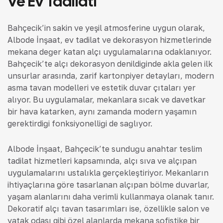
Ve Ev Tadilatı
Bahçecik’in sakin ve yeşil atmosferine uygun olarak,
Albode İnşaat, ev tadilat ve dekorasyon hizmetlerinde
mekana değer katan alçı uygulamalarına odaklanıyor.
Bahçecik’te alçı dekorasyon denildiğinde akla gelen ilk
unsurlar arasında, zarif kartonpiyer detayları, modern
asma tavan modelleri ve estetik duvar çıtaları yer
alıyor. Bu uygulamalar, mekanlara sıcak ve davetkar
bir hava katarken, aynı zamanda modern yaşamın
gerektirdiği fonksiyonelliği de sağlıyor.
Albode İnşaat, Bahçecik’te sunduğu anahtar teslim
tadilat hizmetleri kapsamında, alçı sıva ve alçıpan
uygulamalarını ustalıkla gerçekleştiriyor. Mekanların
ihtiyaçlarına göre tasarlanan alçıpan bölme duvarlar,
yaşam alanlarını daha verimli kullanmaya olanak tanır.
Dekoratif alçı tavan tasarımları ise, özellikle salon ve
yatak odası gibi özel alanlarda mekana sofistike bir