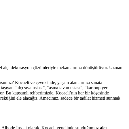
onel alçı dekorasyon çözümleriyle mekanlarınızı dönüştürüyor. Uzman
orsunuz? Kocaeli ve çevresinde, yaşam alanlarınızı sanata
 taşıyan “alçı sıva ustası”, “asma tavan ustası”, “kartonpiyer
yor. Bu kapsamlı rehberimizde, Kocaeli’nin her bir köşesinde
rektiğini ele alacağız. Amacımız, sadece bir tadilat hizmeti sunmak
ır. Albode İnşaat olarak, Kocaeli genelinde sunduğumuz
alçı