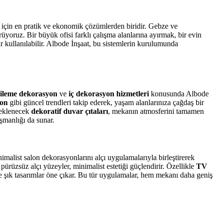
 için en pratik ve ekonomik çözümlerden biridir. Gebze ve
rüyoruz. Bir büyük ofisi farklı çalışma alanlarına ayırmak, bir evin
 kullanılabilir. Albode İnşaat, bu sistemlerin kurulumunda
nileme dekorasyon
ve
iç dekorasyon hizmetleri
konusunda Albode
yon
gibi güncel trendleri takip ederek, yaşam alanlarınıza çağdaş bir
 eklenecek
dekoratif duvar çıtaları
, mekanın atmosferini tamamen
şmanlığı da sunar.
malist salon dekorasyonlarını alçı uygulamalarıyla birleştirerek
 pürüzsüz alçı yüzeyler, minimalist estetiği güçlendirir. Özellikle
TV
e şık tasarımlar öne çıkar. Bu tür uygulamalar, hem mekanı daha geniş