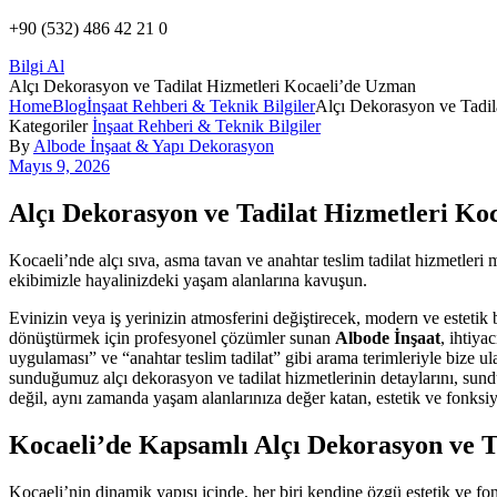
+90 (532) 486 42 21 0
Bilgi Al
Alçı Dekorasyon ve Tadilat Hizmetleri Kocaeli’de Uzman
Home
Blog
İnşaat Rehberi & Teknik Bilgiler
Alçı Dekorasyon ve Tadil
Kategoriler
İnşaat Rehberi & Teknik Bilgiler
By
Albode İnşaat & Yapı Dekorasyon
Mayıs 9, 2026
Alçı Dekorasyon ve Tadilat Hizmetleri Ko
Kocaeli’nde alçı sıva, asma tavan ve anahtar teslim tadilat hizmetler
ekibimizle hayalinizdeki yaşam alanlarına kavuşun.
Evinizin veya iş yerinizin atmosferini değiştirecek, modern ve estetik
dönüştürmek için profesyonel çözümler sunan
Albode İnşaat
, ihtiya
uygulaması” ve “anahtar teslim tadilat” gibi arama terimleriyle bize 
sunduğumuz alçı dekorasyon ve tadilat hizmetlerinin detaylarını, sund
değil, aynı zamanda yaşam alanlarınıza değer katan, estetik ve fonksi
Kocaeli’de Kapsamlı Alçı Dekorasyon ve T
Kocaeli’nin dinamik yapısı içinde, her biri kendine özgü estetik ve 