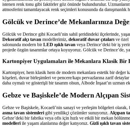
istenen renk tonu gibi faktörler göz önünde bulundurulur. Uzmanlarımız
atmosferini tamamlayacak renk seçimleri konusunda da danışmanlık h
Gölcük ve Derince’de Mekanlarınıza Değe
Gölcük ve Derince gibi Kocaeli’nin sahil şeridindeki ilçelerinde, yaş
Dekoratif alçı tavan
modellerimiz,
dekoratif duvar çıtaları
ve özel 
salonunda modern bir
LED ışıklı tavan
veya Derince’deki bir iş yeri
projede özgün tasarımlar ortaya koyuyoruz. Gölcük ve Derince’de, yaş
Kartonpiyer Uygulamaları ile Mekanlara Klasik Bir
Kartonpiyer, hem klasik hem de modern mekanlara estetik bir değer k
köşeleri, duvar birleşimleri ve pencere/kapı pervazlarına zarif detayla
daha oymalı ve gösterişli bir tasarım olsun, Albode İnşaat’ın uzman ek
Gebze ve Başiskele’de Modern Alçıpan Sis
Gebze ve Başiskele, Kocaeli’nin sanayi ve yerleşim bölgeleri olarak,
asma tavan sistemleri
gibi yenilikçi çözümler sunuyoruz.
Alçıpan ta
Gebze’deki bir fabrika veya ofis için hızlı ve etkili bir mekan bölün
modelleri
ile yaşam alanlarına değer katıyoruz.
Gizli ışıklı tavan sist