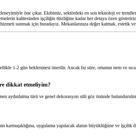
eneyimiyle öne çıkar. Ekibimiz, sektördeki en son teknoloji ve trendler
erin kalitesinden işçiliğin titizliğine kadar her detaya özen gösteriri
i hizmeti sunmak için buradayız. Mekanlarınıza değer katmak, estetik ve 
ellikle 1-2 gün beklenmesi önerilir. Ancak bu süre, ortamın nem ve sıc
re dikkat etmeliyim?
nen aydınlatma türü ve genel dekorasyon stili göz önünde bulundurulma
n karmaşıklığına, uygulama yapılacak alanın büyüklüğüne ve işçilik detay