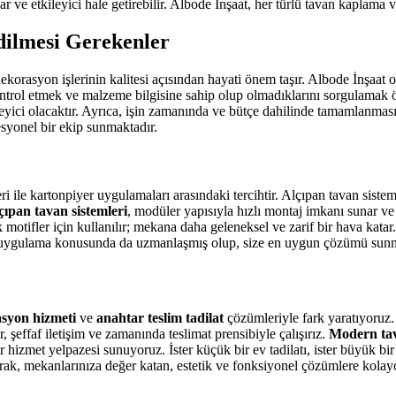
 ve etkileyici hale getirebilir. Albode İnşaat, her türlü tavan kaplama ve
dilmesi Gerekenler
 dekorasyon işlerinin kalitesi açısından hayati önem taşır. Albode İnşaa
kontrol etmek ve malzeme bilgisine sahip olup olmadıklarını sorgulamak 
yici olacaktır. Ayrıca, işin zamanında ve bütçe dahilinde tamamlanması 
fesyonel bir ekip sunmaktadır.
ri ile kartonpiyer uygulamaları arasındaki tercihtir. Alçıpan tavan sist
çıpan tavan sistemleri
, modüler yapısıyla hızlı montaj imkanı sunar v
k motifler için kullanılır; mekana daha geleneksel ve zarif bir hava kata
ki uygulama konusunda da uzmanlaşmış olup, size en uygun çözümü sunm
asyon hizmeti
ve
anahtar teslim tadilat
çözümleriyle fark yaratıyoruz.
 şeffaf iletişim ve zamanında teslimat prensibiyle çalışırız.
Modern tav
 hizmet yelpazesi sunuyoruz. İster küçük bir ev tadilatı, ister büyük bi
ak, mekanlarınıza değer katan, estetik ve fonksiyonel çözümlere kolayca