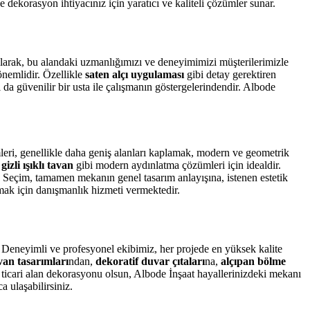
 dekorasyon ihtiyacınız için yaratıcı ve kaliteli çözümler sunar.
t olarak, bu alandaki uzmanlığımızı ve deneyimimizi müşterilerimizle
önemlidir. Özellikle
saten alçı uygulaması
gibi detay gerektiren
da güvenilir bir usta ile çalışmanın göstergelerindendir. Albode
emleri, genellikle daha geniş alanları kaplamak, modern ve geometrik
e
gizli ışıklı tavan
gibi modern aydınlatma çözümleri için idealdir.
r. Seçim, tamamen mekanın genel tasarım anlayışına, istenen estetik
ak için danışmanlık hizmeti vermektedir.
 Deneyimli ve profesyonel ekibimiz, her projede en yüksek kalite
an tasarımları
ndan,
dekoratif duvar çıtaları
na,
alçıpan bölme
r ticari alan dekorasyonu olsun, Albode İnşaat hayallerinizdeki mekanı
 ulaşabilirsiniz.