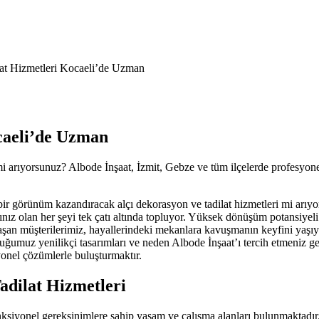
at Hizmetleri Kocaeli’de Uzman
caeli’de Uzman
i mi arıyorsunuz? Albode İnşaat, İzmit, Gebze ve tüm ilçelerde profesy
 bir görünüm kazandıracak alçı dekorasyon ve tadilat hizmetleri mi arıy
cınız olan her şeyi tek çatı altında topluyor. Yüksek dönüşüm potansiyeli
ulaşan müşterilerimiz, hayallerindeki mekanlara kavuşmanın keyfini yaşı
uğumuz yenilikçi tasarımları ve neden Albode İnşaat’ı tercih etmeniz ge
yonel çözümlerle buluşturmaktır.
adilat Hizmetleri
fonksiyonel gereksinimlere sahip yaşam ve çalışma alanları bulunmaktad