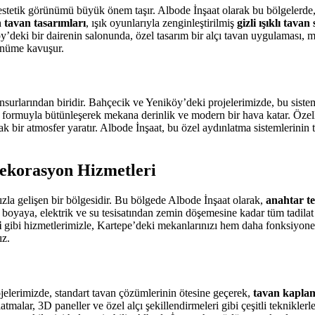
estetik görünümü büyük önem taşır. Albode İnşaat olarak bu bölgelerde
tavan tasarımları
, ışık oyunlarıyla zenginleştirilmiş
gizli ışıklı tavan
öy’deki bir dairenin salonunda, özel tasarım bir alçı tavan uygulaması, 
ünüme kavuşur.
 unsurlarından biridir. Bahçecik ve Yeniköy’deki projelerimizde, bu sis
ın formuyla bütünleşerek mekana derinlik ve modern bir hava katar. Özell
bir atmosfer yaratır. Albode İnşaat, bu özel aydınlatma sistemlerinin
Dekorasyon Hizmetleri
ızla gelişen bir bölgesidir. Bu bölgede Albode İnşaat olarak,
anahtar te
n boyaya, elektrik ve su tesisatından zemin döşemesine kadar tüm tadilat
i
gibi hizmetlerimizle, Kartepe’deki mekanlarınızı hem daha fonksiyonel
ız.
rojelerimizde, standart tavan çözümlerinin ötesine geçerek,
tavan kaplam
alar, 3D paneller ve özel alçı şekillendirmeleri gibi çeşitli tekniklerle