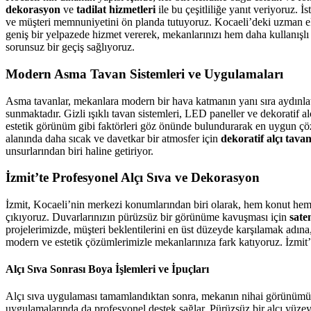
dekorasyon
ve
tadilat hizmetleri
ile bu çeşitliliğe yanıt veriyoruz. İ
ve müşteri memnuniyetini ön planda tutuyoruz. Kocaeli’deki uzman ekib
geniş bir yelpazede hizmet vererek, mekanlarınızı hem daha kullanışlı 
sorunsuz bir geçiş sağlıyoruz.
Modern Asma Tavan Sistemleri ve Uygulamaları
Asma tavanlar, mekanlara modern bir hava katmanın yanı sıra aydınlat
sunmaktadır. Gizli ışıklı tavan sistemleri, LED paneller ve dekoratif 
estetik görünüm gibi faktörleri göz önünde bulundurarak en uygun çöz
alanında daha sıcak ve davetkar bir atmosfer için
dekoratif alçı tava
unsurlarından biri haline getiriyor.
İzmit’te Profesyonel Alçı Sıva ve Dekorasyon
İzmit, Kocaeli’nin merkezi konumlarından biri olarak, hem konut hem de
çıkıyoruz. Duvarlarınızın pürüzsüz bir görünüme kavuşması için
sate
projelerimizde, müşteri beklentilerini en üst düzeyde karşılamak adına
modern ve estetik çözümlerimizle mekanlarınıza fark katıyoruz. İzmit’t
Alçı Sıva Sonrası Boya İşlemleri ve İpuçları
Alçı sıva uygulaması tamamlandıktan sonra, mekanın nihai görünümünü
uygulamalarında da profesyonel destek sağlar. Pürüzsüz bir alçı yüzey