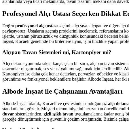
alanlarında veya ticari mekanlarda, tavan tasarımı mekanı daha davetkar
Profesyonel Alçı Ustası Seçerken Dikkat E
Doğru
profesyonel alçı ustası
seçimi, alçı sıva, alçıpan ve diğer alçı
paylaşıyoruz. Ustaların geçmiş projelerini incelemek, referanslarını 
işlerde, ustanın pürüzsüzlük ve düzgünlük konusundaki becerisi belirle
İnşaat, Kocaeli genelinde bu kriterlere uyan, işini titizlikle yapan pro
Alçıpan Tavan Sistemleri mi, Kartonpiyer mi?
Alçı dekorasyonunda sıkça karşılaşılan bir soru, alçıpan tavan sistemle
tasarımlar oluşturmak, ses ve ısı yalıtımı sağlamak için tercih edilir.
Al
Kartonpiyer ise daha çok kenar detayları, pervazlar, göbekler ve klasi
görünüme ve fonksiyonel beklentilere bağlıdır. Albode İnşaat, her i
Albode İnşaat ile Çalışmanın Avantajları
Albode İnşaat olarak, Kocaeli ve çevresinde sunduğumuz
alçı dekor
standartlarını gözetir. Müşteri memnuniyetini her zaman önceliklendirir,
duvar
sistemlerinden,
gizli ışıklı tavan
uygulamalarına kadar geniş bir
gerçeğe dönüştürmek için güvenilir çözüm ortağınızdır. Bizimle çalışar