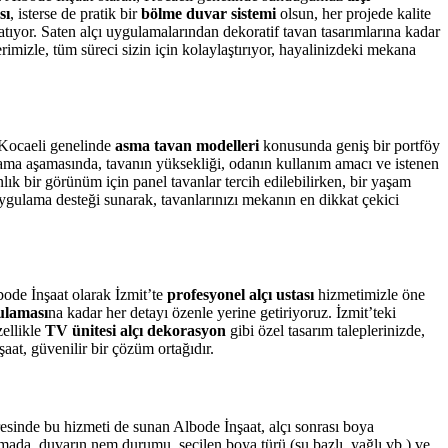
sı
, isterse de pratik bir
bölme duvar sistemi
olsun, her projede kalite
tıyor. Saten alçı uygulamalarından dekoratif tavan tasarımlarına kadar
imizle, tüm süreci sizin için kolaylaştırıyor, hayalinizdeki mekana
, Kocaeli genelinde
asma tavan modelleri
konusunda geniş bir portföy
gulama aşamasında, tavanın yüksekliği, odanın kullanım amacı ve istenen
k bir görünüm için panel tavanlar tercih edilebilirken, bir yaşam
ygulama desteği sunarak, tavanlarınızı mekanın en dikkat çekici
bode İnşaat olarak İzmit’te
profesyonel alçı ustası
hizmetimizle öne
ulaması
na kadar her detayı özenle yerine getiriyoruz. İzmit’teki
zellikle
TV ünitesi alçı dekorasyon
gibi özel tasarım taleplerinizde,
aat, güvenilir bir çözüm ortağıdır.
sinde bu hizmeti de sunan Albode İnşaat, alçı sonrası boya
mada, duvarın nem durumu, seçilen boya türü (su bazlı, yağlı vb.) ve