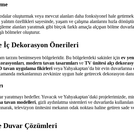
rme
odalar oluşturmak veya mevcut alanları daha fonksiyonel hale getirmek
s yalıtım özellikleri sayesinde, yaşam ve çalışma alanlarını hızla dönüştü
eme alanları yaratmak gibi birçok farklı amaçla alçıpan bölme duvarlar
ı bölmeler oluşturur.
 İç Dekorasyon Önerileri
 tarzını benimseyen bölgeleridir. Bu bölgelerdeki sakinler için
ev ye
korasyonları
,
modern tavan tasarımları
ve
TV ünitesi alçı dekoras
 tavan uygulama fikirleri
veya Yahyakaptan’da bir evin duvarlarına
nı zamanda mekanlarınızı zevkinize uygun hale getirecek dekorasyon danı
rı
lar yaratmayı hedefler. Yuvacık ve Yahyakaptan’daki projelerimizde, mini
a tavan modelleri
, gizli aydınlatma sistemleri ve duvarlarda kullanılan
narak, televizyon ünitesini mekanın odak noktası haline getiren sade v
ve Duvar Çözümleri