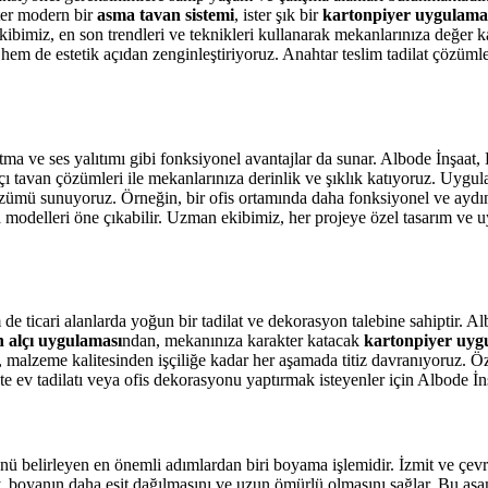
ster modern bir
asma tavan sistemi
, ister şık bir
kartonpiyer uygulama
imiz, en son trendleri ve teknikleri kullanarak mekanlarınıza değer ka
hem de estetik açıdan zenginleştiriyoruz. Anahtar teslim tadilat çözümler
ma ve ses yalıtımı gibi fonksiyonel avantajlar da sunar. Albode İnşaat
alçı tavan çözümleri ile mekanlarınıza derinlik ve şıklık katıyoruz. Uy
ümü sunuyoruz. Örneğin, bir ofis ortamında daha fonksiyonel ve aydınlı
n
modelleri öne çıkabilir. Uzman ekibimiz, her projeye özel tasarım ve u
 ticari alanlarda yoğun bir tadilat ve dekorasyon talebine sahiptir. Al
n alçı uygulaması
ndan, mekanınıza karakter katacak
kartonpiyer uyg
, malzeme kalitesinden işçiliğe kadar her aşamada titiz davranıyoruz. Ö
e ev tadilatı veya ofis dekorasyonu yaptırmak isteyenler için Albode İnş
 belirleyen en önemli adımlardan biri boyama işlemidir. İzmit ve çevre
, boyanın daha eşit dağılmasını ve uzun ömürlü olmasını sağlar. Bu aşa