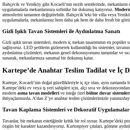
Bahçecik ve Yeniköy gibi Kocaeli’nin nezih semtlerinde, mekanların 
uygulamalarla mekanlarınıza sofistike bir dokunuş katıyoruz.
Modern 
atmosferini tamamen değiştirebilir. Bahçecik’teki bir villa veya Yenik
uygulamalarla, mekanlarınız hem daha şık hem de daha ferah bir gör
Gizli Işıklı Tavan Sistemleri ile Aydınlatma Sanatı
Gizli ışıklı tavan sistemleri, modern iç mekan tasarımının en popüler
sağlıyoruz. LED şeritlerin gizlenerek kullanıldığı bu sistemler, tavan
aydınlatma çözümleri, mekanın genel dekorasyonunu tamamlar ve sıcak 
sunarak, mekanlarınıza sanatsal bir dokunuş katar.
Kartepe’de Anahtar Teslim Tadilat ve İç 
Kartepe, Kocaeli’nin doğal güzellikleriyle iç içe olan, aynı zamanda h
Kartepe’deki ev veya iş yeri sahipleri için, alçı sıva ve dekorasyonda
modern
asma tavan modelleri
ve isteğe özel
bölme duvar sistemler
ihtiyaçlarınızda, A’dan Z’ye anahtar teslim çözümlerimizle yanınızday
Tavan Kaplama Sistemleri ve Dekoratif Uygulamalar
Tavanlar, bir mekanın estetiğinde kritik bir rol oynar. Kartepe’deki p
özgün bir karakter kazandırıyoruz. Kartonpiyer çıtaları, gömme aydınlatm