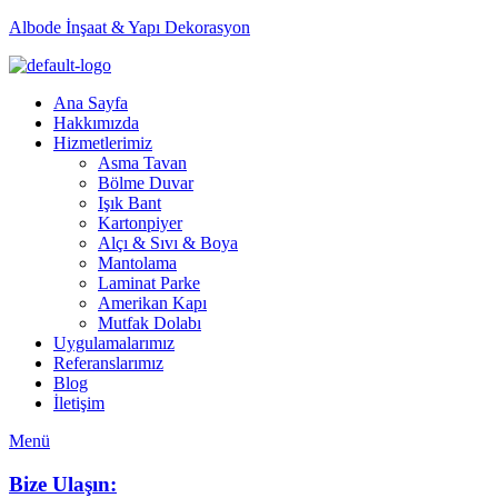
Albode İnşaat & Yapı Dekorasyon
Ana Sayfa
Hakkımızda
Hizmetlerimiz
Asma Tavan
Bölme Duvar
Işık Bant
Kartonpiyer
Alçı & Sıvı & Boya
Mantolama
Laminat Parke
Amerikan Kapı
Mutfak Dolabı
Uygulamalarımız
Referanslarımız
Blog
İletişim
Menü
Bize Ulaşın: