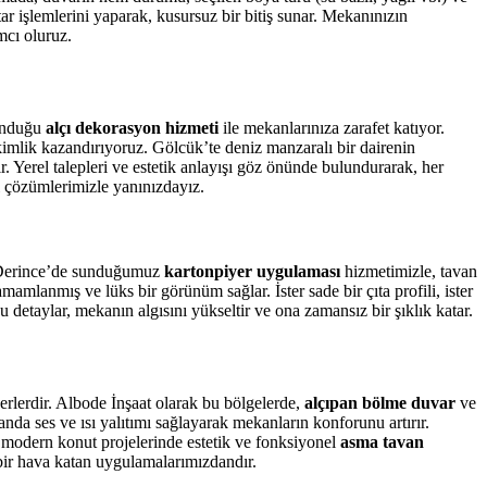
ar işlemlerini yaparak, kusursuz bir bitiş sunar. Mekanınızın
cı oluruz.
sunduğu
alçı dekorasyon hizmeti
ile mekanlarınıza zarafet katıyor.
 kimlik kazandırıyoruz. Gölcük’te deniz manzaralı bir dairenin
r. Yerel talepleri ve estetik anlayışı göz önünde bulundurarak, her
l çözümlerimizle yanınızdayız.
ve Derince’de sunduğumuz
kartonpiyer uygulaması
hizmetimizle, tavan
amlanmış ve lüks bir görünüm sağlar. İster sade bir çıta profili, ister
detaylar, mekanın algısını yükseltir ve ona zamansız bir şıklık katar.
rlerdir. Albode İnşaat olarak bu bölgelerde,
alçıpan bölme duvar
ve
da ses ve ısı yalıtımı sağlayarak mekanların konforunu artırır.
, modern konut projelerinde estetik ve fonksiyonel
asma tavan
 bir hava katan uygulamalarımızdandır.