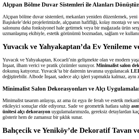
Alçıpan Bölme Duvar Sistemleri ile Alanları Dönüştü
Alçıpan bölme duvar sistemleri, mekanları yeniden düzenlemek, yeni 
Başiskele’deki projelerimizde, alçıpanın hafifliği, kolay montajı ve se
salonunu daha fonksiyonel hale getirmek veya bir mağazada ürün sergil
uzmanlaşmış ekibiyle, estetik görünümü bozmadan, sağlam ve kullanışl
Yuvacık ve Yahyakaptan’da Ev Yenileme ve
Yuvacık ve Yahyakaptan, Kocaeli’nin gelişmekte olan ve modern yaşam
İnşaat, ilham verici ve pratik çözümler sunuyor.
Minimalist salon de
dokunuş katıyoruz. Yuvacık’ta bir dairenin tavanına uygulanacak
LED
değiştirebilir. Albode İnşaat, sadece alçı işleri yapmakla kalmaz, ay
Minimalist Salon Dekorasyonları ve Alçı Uygulamala
Minimalist tasarım anlayışı, az ama öz eşya ile ferah ve estetik mekan
etkileyici sonuçlar elde ediyoruz. Sade ve geometrik hatlara sahip
asm
ünitesi alçı dekorasyon
uygulamalarımızda, gereksiz detaylardan kaçı
gösterir hem de zamansız bir şıklık sunar.
Bahçecik ve Yeniköy’de Dekoratif Tavan 