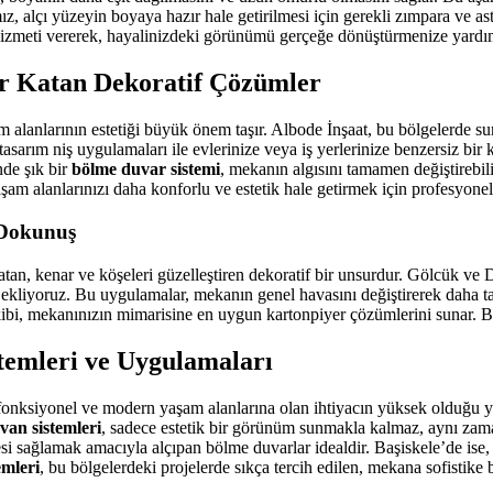
, alçı yüzeyin boyaya hazır hale getirilmesi için gerekli zımpara ve ast
izmeti vererek, hayalinizdeki görünümü gerçeğe dönüştürmenize yardım
r Katan Dekoratif Çözümler
am alanlarının estetiği büyük önem taşır. Albode İnşaat, bu bölgelerde 
tasarım niş uygulamaları ile evlerinize veya iş yerlerinize benzersiz bir
nde şık bir
bölme duvar sistemi
, mekanın algısını tamamen değiştirebili
am alanlarınızı daha konforlu ve estetik hale getirmek için profesyone
 Dokunuş
atan, kenar ve köşeleri güzelleştiren dekoratif bir unsurdur. Gölcük 
r ekliyoruz. Bu uygulamalar, mekanın genel havasını değiştirerek daha tam
ibi, mekanınızın mimarisine en uygun kartonpiyer çözümlerini sunar. Bu 
temleri ve Uygulamaları
 fonksiyonel ve modern yaşam alanlarına olan ihtiyacın yüksek olduğu ye
van sistemleri
, sadece estetik bir görünüm sunmakla kalmaz, aynı zaman
mesi sağlamak amacıyla alçıpan bölme duvarlar idealdir. Başiskele’de ise
emleri
, bu bölgelerdeki projelerde sıkça tercih edilen, mekana sofistike